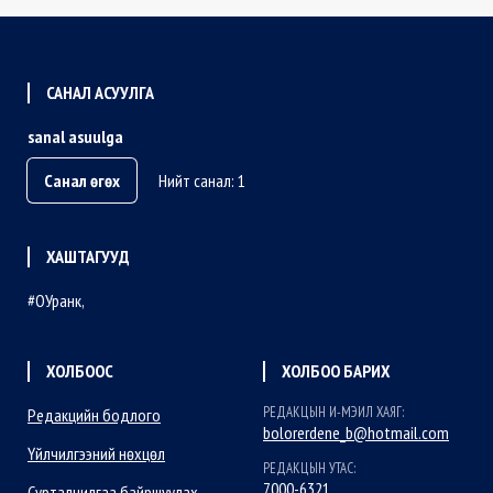
САНАЛ АСУУЛГА
sanal asuulga
Санал өгөх
Нийт санал: 1
ХАШТАГУУД
ОУранк
ХОЛБООС
ХОЛБОО БАРИХ
РЕДАКЦЫН И-МЭИЛ ХАЯГ:
Редакцийн бодлого
bolorerdene_b@hotmail.com
Үйлчилгээний нөхцөл
РЕДАКЦЫН УТАС:
7000-6321
Сурталчилгаа байршуулах