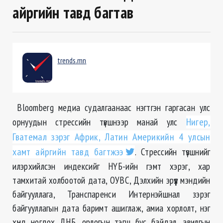
айргийн тавд багтав
trends.mn
Bloomberg медиа судалгаанаас нэгтгэн гаргасан улс
орнуудын стрессийн түвшнээр манай улс
Нигер,
Гватемал зэрэг Африк, Латин Америкийн 4 улсын
хамт айргийн тавд багтжээ
. Стрессийн түвшнийг
илэрхийлсэн индексийг НҮБ-ийн гэмт хэрэг, хар
тамхитай холбоотой дата, ОУВС, Дэлхийн эрүүл мэндийн
байгууллага, Транспаренси Интернэйшнал зэрэг
байгууллагын дата баримт ашиглаж, амиа хорлолт, нэг
хүнд ногдох ДНБ, орлогын тэгш бус байдал, авилгын