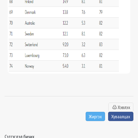
Хэвлэх
Жиргэх
Хуваалцах
Сэтгэгдэл бичих