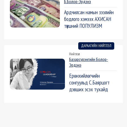
Б.Болор-Эрдэнэ
Ардчилсан намын зээлийн
бодлого хэмээх АХИСАН
түвшний ПОПУЛИЗМ
ДАРААГИЙН НИЙТЛЭЛ
Нийтлэл
Базарсүрэнгийн Болор-
Эрдэнэ
Ерөнхийлөгчийн
сонгуульд С.Баярцогт
дэвших эсэх тухайд