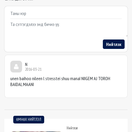
Example textarea
Нийтлэх
N
2016-03-21
unen baihoo nileen l stresstei shuu manaI NIIGEM AJ TOROH
BAIDAL MAANI
ӨМНӨХ НИЙТЛЭЛ
Нийтлэл