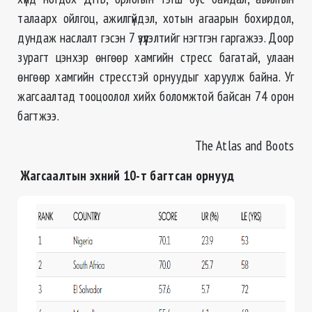
талаарх ойлгоц, ажилгүйдэл, хотын агаарын бохирдол,
дундаж наслалт гэсэн 7 үзүүлэлтийг нэгтгэн гаргажээ. Доор
зурагт цэнхэр өнгөөр хамгийн стресс багатай, улаан
өнгөөр хамгийн стресстэй орнуудыг харуулж байна. Уг
жагсаалтад тооцоолол хийх боломжтой байсан 74 орон
багтжээ.
The Atlas and Boots
Жагсаалтын эхний 10-т багтсан орнууд