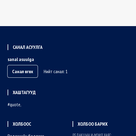
САНАЛ АСУУЛГА
sanal asuulga
Санал өгөх
Нийт санал: 1
ХАШТАГУУД
quote
ХОЛБООС
ХОЛБОО БАРИХ
РЕДАКЦЫН И-МЭИЛ ХАЯГ: