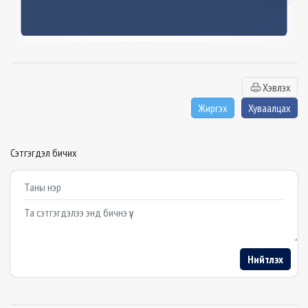
Хэвлэх
Жиргэх
Хуваалцах
Сэтгэгдэл бичих
Example textarea
Нийтлэх