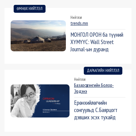
ӨМНӨХ НИЙТЛЭЛ
Нийтлэл
trends.mn
МОНГОЛ ОРОН ба түүний
ХҮМҮҮС: Wall Street
Journal-ын дуранд
ДАРААГИЙН НИЙТЛЭЛ
Нийтлэл
Базарсүрэнгийн Болор-
Эрдэнэ
Ерөнхийлөгчийн
сонгуульд С.Баярцогт
дэвших эсэх тухайд