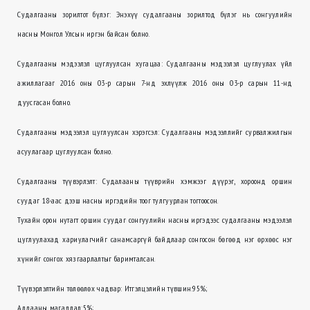
Судалгааны зорилтот бүлэг: Энэхүү судалгааны зорилтод бүлэг нь сонгуулийн
насны Монгол Улсын иргэн байсан болно.
Судалгааны мэдээлэл цуглуулсан хугацаа: Судалгааны мэдээлэл цуглуулах үйл
ажиллагааг 2016 оны 03-р сарын 7-нд эхлүүлж 2016 оны 03-р сарын 11-нд
дуусгасан болно.
Судалгааны мэдээлэл цуглуулсан хэрэгсэл: Судалгааны мэдээллийг сурвалжилгын
асуулагаар цуглуулсан болно.
Судалгааны түүвэрлэлт: Судалааны түүврийн хэмжээг дүүрэг, хороонд оршин
суудаг 18-аас дээш насны иргэдийн тоог тулгуурлан тогтоосон.
Тухайн орон нутагт оршин суудаг сонгуулийн насны иргэдээс судалгааны мэдээлэл
цуглуулахад хариулагчийг санамсаргүй байдлаар сонгосон бөгөөд нэг өрхөөс нэг
хүнийг сонгох хязгаарлалтыг баримталсан.
Түүвэрлэлтийн төлөөлөх чадвар: Итгэлцэлийн түвшин:95%;
Алдааны магадлал:5%;