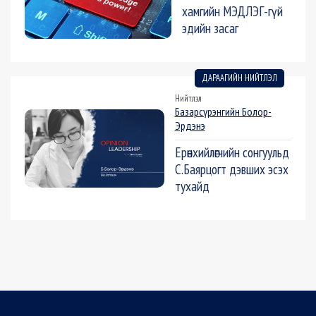
хамгийн МЭДЛЭГ-гүй
эдийн засаг
ДАРААГИЙН НИЙТЛЭЛ
Нийтлэл
Базарсүрэнгийн Болор-
Эрдэнэ
Ерөнхийлөгчийн сонгуульд
С.Баярцогт дэвших эсэх
тухайд