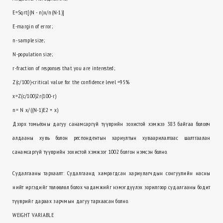
E=Sqrt[(N - n)x/n(N-1)]
E-margin of error;
n- sample size;
N-population size;
r-fraction of responses that you are interested;
Z(c/100)-critical value for the confidence level =95%
x=Z(c/100)2r(100-r)
n= N x/((N-1)E2 + x)
Дээрх томьёоны дагуу санамсаргүй түүврийн зохистой хэмжээ 383 байгаа боловч
алдааны хувь болон респондентын хариултын хуваарилалтаас шалтгаалан
санамсаргүй түүврийн зохистой хэмжээг 1002 болгон нэмсэн болно.
Судалгааны тархаалт: Судалгаанд хамрагдсан хариулагчдын сонгуулийн насны
нийт иргэдийг төлөөлөл болох чадамжийг нэмэгдүүлэх зорилгоор судалгааны бодит
түүврийг дараах зарчмын дагуу тархаасан болно.
WEIGHT VARIABLE