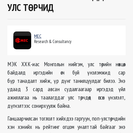
УЛС ТӨРЧИД
MEC
Research & Consultancy
MЭК ХХК-иас Монголын нийгэм, улс төрийн нөхцөл
байдалд иргэдийн өгч буй үнэлэмжид сар
бүр танадалт хийж, үр дүнг танилцуулдаг билээ. Энэ
удаад 3 сард авсан судалгаагаар иргэдэд үйл
ажиллагаа нь таалагддаг улс төрчдөд өгсөн үнэлэлт,
дүгнэлтээс сонирхуулж байна.
Ганцаарчилсан тоглолт хийхдээ гаргуун, поп-улстөрчдийн
хэн хэнийх нь рейтинг огцом уналттай байгааг энэ