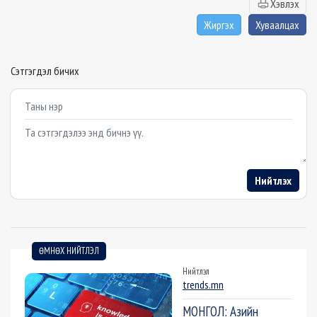
Хэвлэх
Жиргэх
Хуваалцах
Сэтгэгдэл бичих
Example textarea
Нийтлэх
ӨМНӨХ НИЙТЛЭЛ
Нийтлэл
trends.mn
МОНГОЛ: Азийн