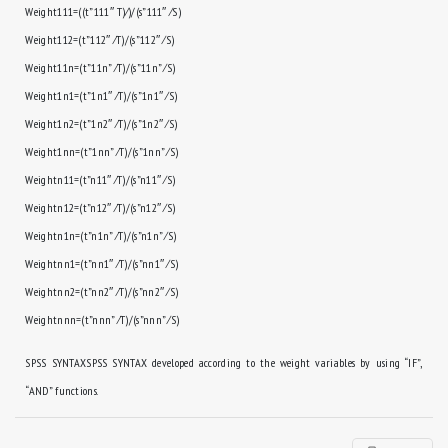
Weight111=((t”111″ T)⁄)/(s”111″ ⁄S)
Weight112=(t”112″ ⁄T)/(s”112″ ⁄S)
Weight11n=(t”11n” ⁄T)/(s”11n” ⁄S)
Weight1n1=(t”1n1″ ⁄T)/(s”1n1″ ⁄S)
Weight1n2=(t”1n2″ ⁄T)/(s”1n2″ ⁄S)
Weight1nn=(t”1nn” ⁄T)/(s”1nn” ⁄S)
Weightn11=(t”n11″ ⁄T)/(s”n11″ ⁄S)
Weightn12=(t”n12″ ⁄T)/(s”n12″ ⁄S)
Weightn1n=(t”n1n” ⁄T)/(s”n1n” ⁄S)
Weightnn1=(t”nn1″ ⁄T)/(s”nn1″ ⁄S)
Weightnn2=(t”nn2″ ⁄T)/(s”nn2″ ⁄S)
Weightnnn=(t”nnn” ⁄T)/(s”nnn” ⁄S)
SPSS SYNTAXSPSS SYNTAX developed according to the weight variables by using “IF”,
“AND” functions.