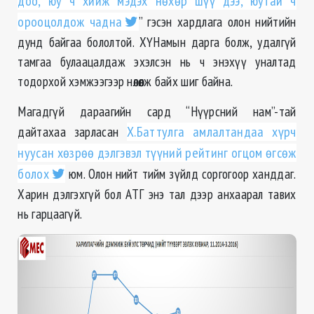
доо, юу ч хийж мэдэх нөхөр шүү дээ, юутай ч
орооцолдож чадна
” гэсэн хардлага олон нийтийн
дунд байгаа бололтой. ХҮНамын дарга болж, удалгүй
тамгаа булаацалдаж эхэлсэн нь ч энэхүү уналтад
тодорхой хэмжээгээр нөлөөлж байх шиг байна.
Магадгүй дараагийн сард “Нүүрсний нам”-тай
дайтахаа зарласан
Х.Баттулга амлалтандаа хүрч
нуусан хөзрөө дэлгэвэл түүний рейтинг огцом өгсөж
болох
юм. Олон нийт тийм зүйлд соргогоор ханддаг.
Харин дэлгэхгүй бол АТГ энэ тал дээр анхаарал тавих
нь гарцаагүй.