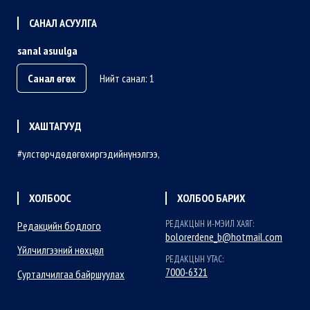
САНАЛ АСУУЛГА
sanal asuulga
Санал өгөх
Нийт санал: 1
ХАШТАГУУД
улстөрчдөдөгөхиргэдийнүнэлгээ
ХОЛБООС
ХОЛБОО БАРИХ
РЕДАКЦЫН И-МЭИЛ ХАЯГ:
Редакцийн бодлого
bolorerdene_b@hotmail.com
Үйлчилгээний нөхцөл
РЕДАКЦЫН УТАС:
7000-6321
Сурталчилгаа байршуулах