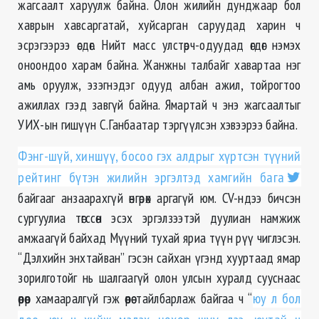
жагсаалт харуулж байна. Олон жилийн дунджаар бол
хаврын хавсаргатай, хуйсарган саруудад харин ч
эсрэгээрээ өсдөг. Нийт масс улстөрч-одуудад өгдөг нэмэх
оноондоо харам байна. Жанжны талбайг хавартаа нэг
амь оруулж, эзэгнэдэг одууд албан ажил, тойрогтоо
ажиллах гээд завгүй байна. Ямартай ч энэ жагсаалтыг
УИХ-ын гишүүн С.Ганбаатар тэргүүлсэн хэвээрээ байна.
Фэнг-шүй, хиншүү, босоо гэх алдрыг хүртсэн түүний
рейтинг бүтэн жилийн эргэлтэд хамгийн бага
байгааг анзаарахгүй өнгөрөх аргагүй юм. CV-ндээ бичсэн
сургуулиа төгссөн эсэх эргэлзээтэй дуулиан намжиж
амжаагүй байхад Мүүний тухай яриа түүн рүү чиглэсэн.
“Дэлхийн энхтайван” гэсэн сайхан үгэнд хууртаад ямар
зорилготойг нь шалгаагүй олон улсын хуралд сууснаас
өөрөөр хамааралгүй гэж өөрөө тайлбарлаж байгаа ч “
юу л бол