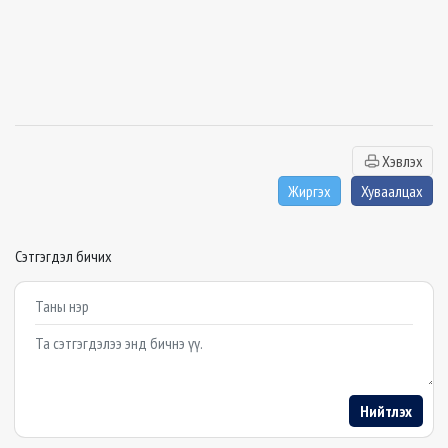
Хэвлэх
Жиргэх
Хуваалцах
Сэтгэгдэл бичих
Example textarea
Нийтлэх