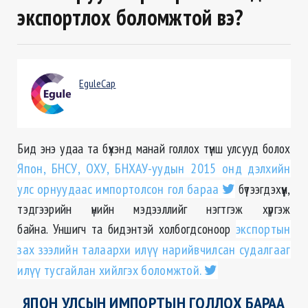
экспортлох боломжтой вэ?
EguleCap
Бид энэ удаа та бүхэнд манай голлох түнш улсууд болох
Япон, БНСУ, ОХУ, БНХАУ-уудын 2015 онд дэлхийн
улс орнуудаас импортолсон гол бараа
бүтээгдэхүүн,
тэдгээрийн үнийн мэдээллийг нэгтгэж хүргэж
байна. Уншигч та бидэнтэй холбогдсоноор
экспортын
зах зээлийн талаархи илүү нарийвчилсан судалгааг
илүү тусгайлан хийлгэх боломжтой.
ЯПОН УЛСЫН ИМПОРТЫН ГОЛЛОХ БАРАА