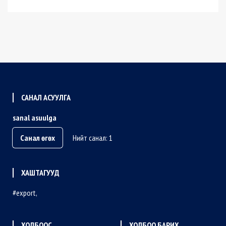
САНАЛ АСУУЛГА
sanal asuulga
Санал өгөх
Нийт санал: 1
ХАШТАГУУД
export
ХОЛБООС
ХОЛБОО БАРИХ