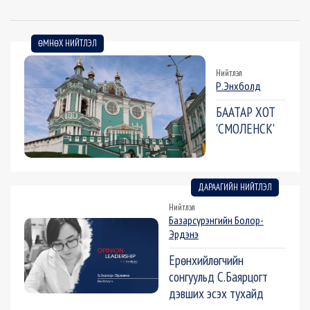
ӨМНӨХ НИЙТЛЭЛ
Нийтлэл
Р.Энхболд
БААТАР ХОТ
'СМОЛЕНСК'
ДАРААГИЙН НИЙТЛЭЛ
Нийтлэл
Базарсүрэнгийн Болор-
Эрдэнэ
Ерөнхийлөгчийн
сонгуульд С.Баярцогт
дэвших эсэх тухайд