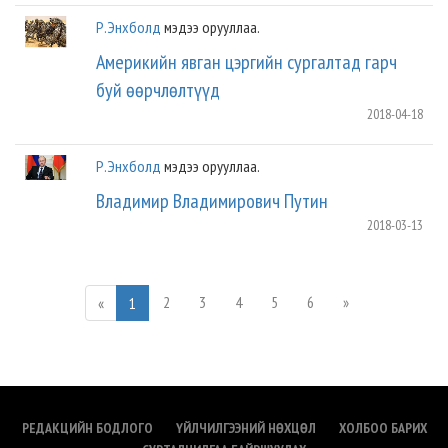
Р.Энхболд
мэдээ орууллаа.
Америкийн явган цэргийн сургалтад гарч
буй өөрчлөлтүүд
2018-04-18
Р.Энхболд
мэдээ орууллаа.
Владимир Владимирович Путин
2018-03-13
2
3
4
5
6
»
«
1
РЕДАКЦИЙН БОДЛОГО
ҮЙЛЧИЛГЭЭНИЙ НӨХЦӨЛ
ХОЛБОО БАРИХ