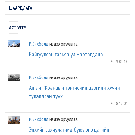
ШААРДЛАГА
ACTIVITY
Р.Энхболд
мэдээ орууллаа.
Байгуулсан гавьяа үл мартагдана
2019-03-18
Р.Энхболд
мэдээ орууллаа.
Англи, Францын тэнгисийн цэргийн хүчин
тулалдсан түүх
2018-12-03
Р.Энхболд
мэдээ орууллаа.
Энхийг сахиулагчид буюу энэ цагийн