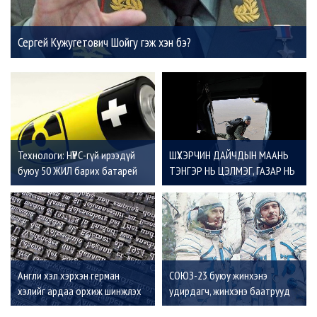
Сергей Кужугетович Шойгу гэж хэн бэ?
Технологи: НҮҮРС-гүй ирээдүй
ШҮХЭРЧИН ДАЙЧДЫН МААНЬ
буюу 50 ЖИЛ барих батарей
ТЭНГЭР НЬ ЦЭЛМЭГ, ГАЗАР НЬ
ЗӨӨЛХӨН БАЙГ
Англи хэл хэрхэн герман
СОЮЗ-23 буюу жинхэнэ
хэлийг ардаа орхиж шинжлэх
удирдагч, жинхэнэ баатрууд
ухааны үндсэн хэл болсон бэ?