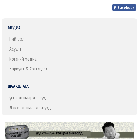
Facebook
МЕДИА
Нийтлэл
Асуулт
Иргэний медиа
Хариулт & Сэтгэгдэл
ШААРДЛАГА
Үүсгэсэн шаардлагууд
Дэмжсэн шаардлагууд