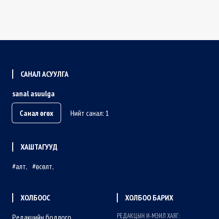
САНАЛ АСУУЛГА
sanal asuulga
Санал өгөх
Нийт санал: 1
ХАШТАГУУД
алт
өсөлт
ХОЛБООС
ХОЛБОО БАРИХ
РЕДАКЦЫН И-МЭИЛ ХАЯГ:
Редакцийн бодлого