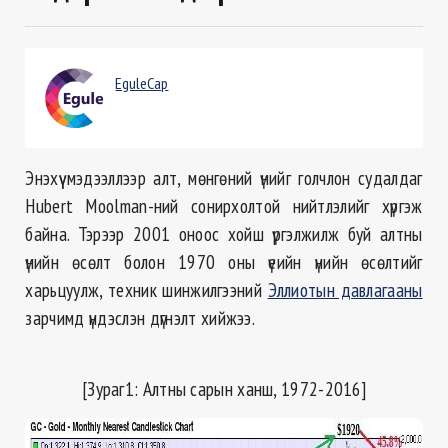
EguleCap
Энэхүү мэдээллээр алт, мөнгөний үнийг голчлон судалдаг
Hubert Moolman-ний сонирхолтой нийтлэлийг хүргэж
байна. Тэрээр 2001 оноос хойш үргэлжилж буй алтны
үнийн өсөлт болон 1970 оны үеийн үнийн өсөлтийг
харьцуулж, техник шинжилгээний
Эллиотын давлагааны
зарчимд үндэслэн дүгнэлт хийжээ.
[Зураг1: Алтны сарын ханш, 1972-2016]