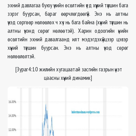
эхний давлагаа буюу үнийн өсөлтийн үед хүүний түвшин бага
зэрэг буурсан, бараг өөрчлөгдөөгүй. Энэ нь алтны
үнэд сөргөөр нөлөөлөх ч хүч нь бага байна (хүүний түвшин нь
алтны үнэнд сөрөг нөлөөтэй). Харин одоогийн үнийн
өсөлтийн эхний давалгаанд илт мэдэгдэхүйцээр цэвэр
хүүний түвшин буурсан. Энэ нь алтны үнэд сөрөг
нөлөөлөлтэй.
[З
ураг4:10 жилийн хугацаатай засгийн газрын үнэт
цаасны хүүний динамик
]