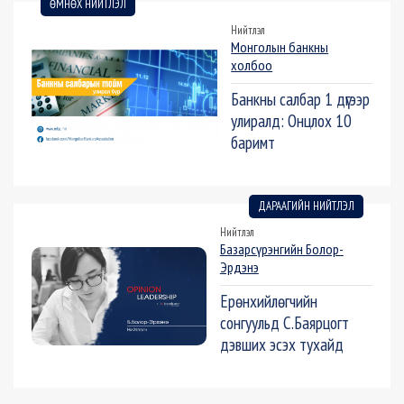
ӨМНӨХ НИЙТЛЭЛ
Нийтлэл
Монголын банкны
холбоо
Банкны салбар 1 дүгээр
улиралд: Онцлох 10
баримт
ДАРААГИЙН НИЙТЛЭЛ
Нийтлэл
Базарсүрэнгийн Болор-
Эрдэнэ
Ерөнхийлөгчийн
сонгуульд С.Баярцогт
дэвших эсэх тухайд