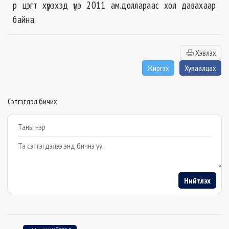
р цэгт хүрэхэд үнэ 2011 ам.доллараас хол давахаар
байна.
Хэвлэх
Жиргэх
Хуваалцах
Сэтгэгдэл бичих
Example textarea
Нийтлэх