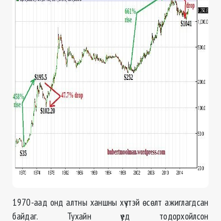
1970-аад онд алтны ханшны хүчтэй өсөлт ажиглагдсан
байдаг. Тухайн үед тодорхойлсон