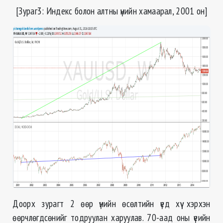
[З
ураг3: Индекс болон алтны үнийн хамаарал, 2001 он
]
Доорх зурагт 2 өөр үнийн өсөлтийн үед хүү хэрхэн
өөрчлөгдсөнийг тодруулан харуулав. 70-аад оны үеийн