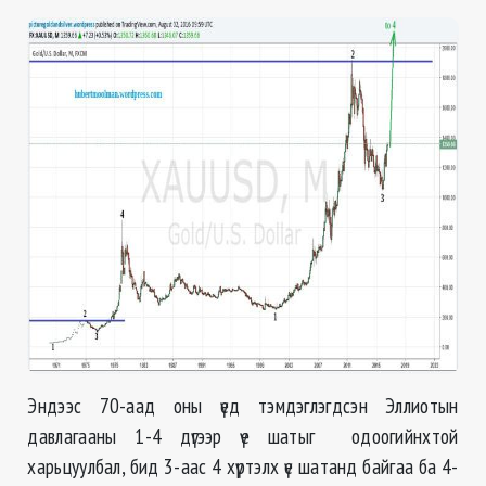
Эндээс 70-аад оны үед тэмдэглэгдсэн Эллиотын
давлагааны 1-4 дүгээр үе шатыг одоогийнхтой
харьцуулбал, бид 3-аас 4 хүртэлх үе шатанд байгаа ба 4-