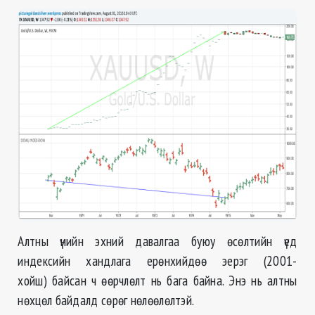
Алтны үнийн эхний давалгаа буюу өсөлтийн үед
индексийн хандлага ерөнхийдөө эерэг
(2001-
хойш
)
байсан ч өөрчлөлт нь бага байна. Энэ нь алтны
нөхцөл байдалд сөрөг нөлөөлөлтэй.