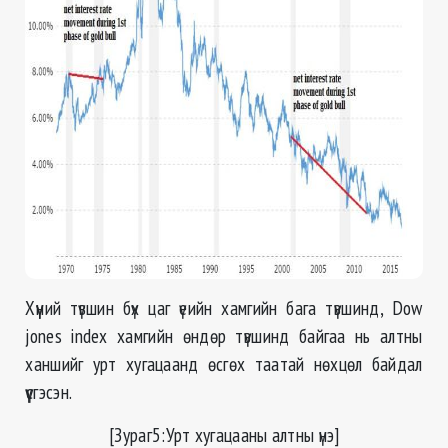
Хүүний түвшин бүх цаг үеийн хамгийн бага түвшинд,
D
ow
jones index хамгийн өндөр түвшинд байгаа нь алтны
ханшийг урт хугацаанд өсгөх таатай нөхцөл байдал
үүсгэсэн.
[З
ураг5:Урт хугацааны алтны үнэ
]