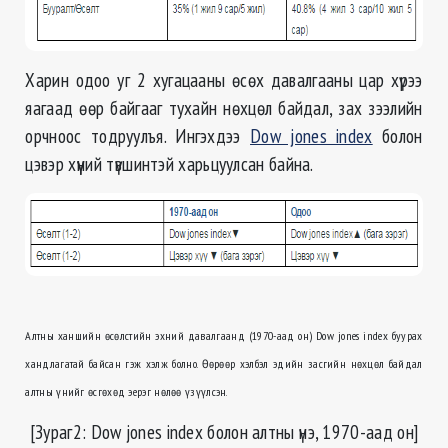
Харин одоо уг 2 хугацааны өсөх давалгааны цар хүрээ
яагаад өөр байгааг тухайн нөхцөл байдал, зах зээлийн
орчноос тодруулъя. Ингэхдээ
Dow jones index
болон
цэвэр хүүний түвшинтэй харьцуулсан байна.
Алтны ханшийн өсөлстийн эхний давалгаанд
(
1970-аад он
) D
ow jones index буурах
хандлагатай байсан гэж хэлж болно. Өөрөөр хэлбэл эдийн засгийн нөхцөл байдал
алтны үнийг өсгөхөд эерэг нөлөө үзүүлсэн.
[З
ураг2
:
Dow jones index болон алтны үнэ
, 1970-
аад он
]