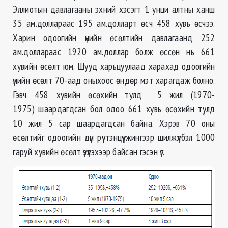
Эллиотын давлагааны эхний хэсэгт 1 унци алтны ханш
35 ам.доллараас 195 ам.долларт өсч 458 хувь өсчээ.
Харин одоогийн үнийн өсөлтийн давлагаанд 252
ам.доллараас 1920 ам.доллар болж өссөн нь 661
хувийн өсөлт юм. Шууд харьцуулаад харахад одоогийн
үнийн өсөлт 70-аад оныхоос өндөр мэт харагдаж болно.
Гэвч 458 хувийн өсөхийн тулд 5 жил
(
1970-
1975
)
шаардагдсан бол одоо 661 хувь өсөхийн тулд
10 жил 5 сар шаардагдсан байна. Хэрэв 70 оны
өсөлтийг одоогийн дүн рүү тэнцүү жингээр шилжүүлбэл 1000
гаруй хувийн өсөлт үзүүлэхээр байсан гэсэн үг.