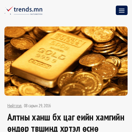
Нийтлэл
08 сарын 29, 2016
Алтны ханш бүх цаг үеийн хамгийн
өндөр түвшинд хүртэл өснө