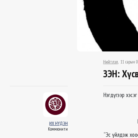
Нийтлэл
11 сарын 0
ЗЭН: Хүс
Нэгдүгээр хэсэ
ИХ НҮДЭН
Коммюнити
“Эс үйлдэж хоос