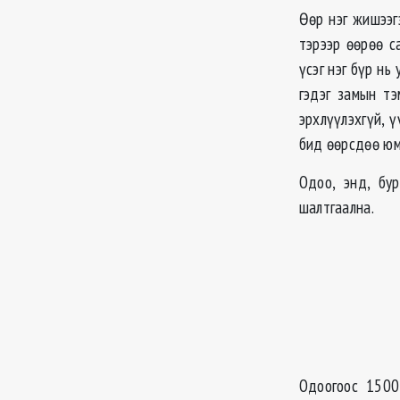
Өөр нэг жишээг
тэрээр өөрөө с
үсэг нэг бүр нь
гэдэг замын тэ
эрхлүүлэхгүй, 
бид өөрсдөө юм
Одоо, энд, бу
шалтгаална.
Одоогоос 1500