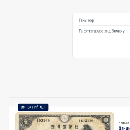
Сэтгэгдэл бичих
Example textarea
ӨМНӨХ НИЙТЛЭЛ
Нийтлэл
Дамди