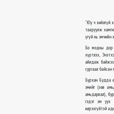
“Юу ч хийлгүй х
тааруулж хамги
үгүй нь эмчийн 
Бо модны дор 
хүртлээ, Энэтх
айлдаж байжээ
сургаал байсан г
Бурхан Будда ө
эмийг (зөв амь
амьдарвал), бу
гэдэг эм уух 
илрэхгүйтэй ади