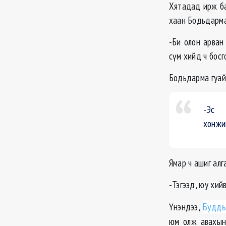
Хятадад ирж ба
хаан Бодьдарма
-Би олон арван
сүм хийд ч босг
Бодьдарма гуай
-Эс
хонжи
Ямар ч ашиг алг
-Тэгээд, юу хий
Үнэндээ,
Будды
юм олж авахын 