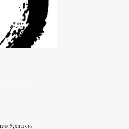
.
энэ. Уух эсэх нь