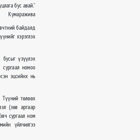
цлага бус авай.”
Кумаражива
 өвчтний байдалд
үүнийг хэрэглэх
 бусыг үзүүлэх
д сургаал номоо
сэн эцсийнх нь
. Түүний төлөөх
вэл (зөв аргаар
эвч сургаал ном
мийн үйлчилгээ