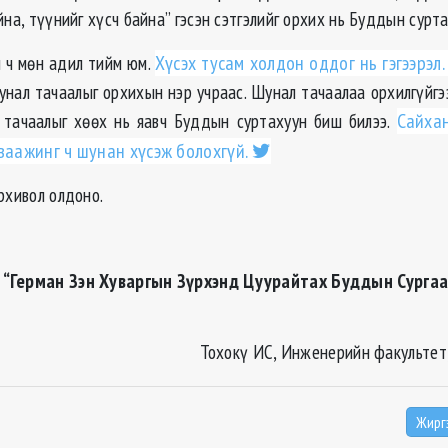
йна, түүнийг хүсч байна” гэсэн сэтгэлийг орхих нь Буддын сурта
л ч мөн адил тийм юм.
Хүсэх тусам холдон оддог нь гэгээрэл.
шунал тачаалыг орхихын нэр учраас. Шунал тачаалаа орхилгүйгээр
 тачаалыг хөөх нь яавч Буддын суртахуун биш билээ.
Сайхан
ваажинг ч шунан хүсэж болохгүй.
рхивол олдоно.
 “Герман Зэн Хуваргын Зүрхэнд Цуурайтах Буддын Сургаа
Тохокү ИС, Инженерийн факультет
Жирг