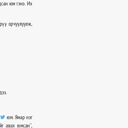
сан юм гэнэ. Их
рүү орчуулуулж,
дээ.
юм. Ямар нэг
йг авах юмсан”,