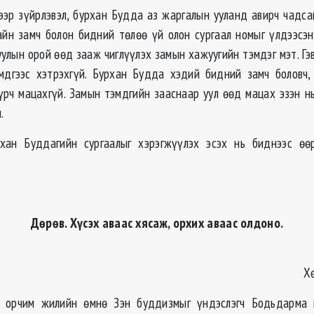
ээр зүйрлэвэл, бурхан Будда аз жаргалын ууланд авирч чадса
айн замч болон бидний төлөө үй олон сургаал номыг үлдээсэн
 уулын орой өөд зааж чиглүүлэх замын хажуугийн тэмдэг мэт. Гэ
мдгээс хэтрэхгүй. Бурхан Будда хэдий бидний замч боловч,
үүрч мацахгүй. Замын тэмдгийн зааснаар уул өөд мацах эзэн нь
.
рхан Буддагийн сургаалыг хэрэгжүүлэх эсэх нь биднээс өө
Дөрөв. Хүсэх аваас хясаж, орхих аваас олдоно.
Х
 орчим жилийн өмнө Зэн буддизмыг үндэслэгч Бодьдарма г