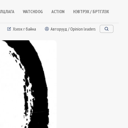
ЛЦЛАГА
WATCHDOG
ACTION
НЭВТРЭХ / БҮРТГҮҮЛЭХ
Хэлэх үг байна
Авторууд / Opinion leaders