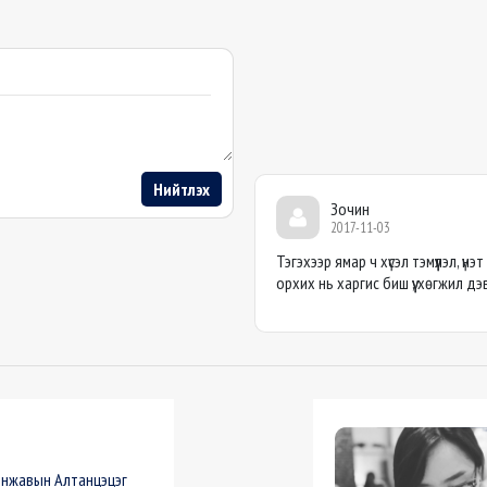
Нийтлэх
Зочин
2017-11-03
Тэгэхээр ямар ч хүсэл тэмүүлэл, үнэ
орхих нь харгис биш үү, хөгжил д
нжавын Алтанцэцэг