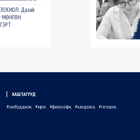
 ЗОХИОЛ: Дазай
ү МӨНГӨН
ГЭРТ
ХАШТАГУУД
зэнбуддизм
хүсэл
философи
хандлага
гэгээрэл