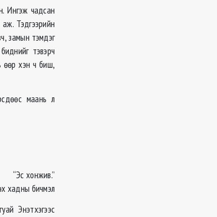
н. Ингэж чадсан
 аж. Тэдгээрийн
вч, замын тэмдэг
 биднийг тэвэрч
 өөр хэн ч биш,
рсдөөс маань л
“Эс хонжив.”
өх хадны бичмэл
уай Энэтхэгээс