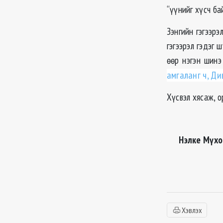
“үүнийг хүсч ба
Зэнгийн гэгээрэ
гэгээрэл гэдэг 
өөр нэгэн шинэ
амгаланг ч, Ди
Хүсвэл хясаж, о
Нэлке Мүхо
Хэвлэх