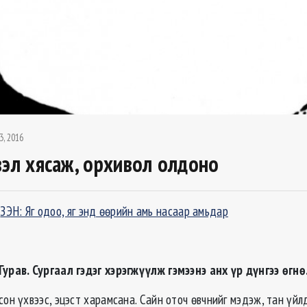
3, 2016
вэл хясаж, орхивол олдоно
г
ЗЭН: Яг одоо, яг энд өөрийн амь насаар амьдар
Гурав. Сургаал гэдэг хэрэгжүүлж гэмээнэ анх үр дүнгээ өгнө
он үхвээс, эцэст харамсана. Сайн оточ өвчнийг мэдэж, тан үйлд