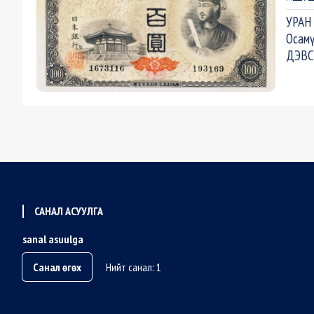
УРАН
Осам
ДЭВС
САНАЛ АСУУЛГА
sanal asuulga
Санал өгөх
Нийт санал: 1