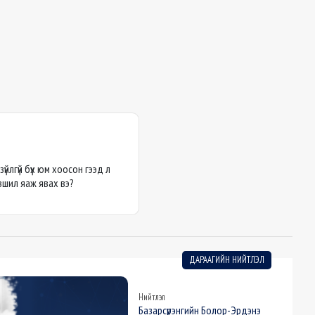
т зүйлгүй бүх юм хоосон гээд л
эвшил яаж явах вэ?
ДАРААГИЙН НИЙТЛЭЛ
Нийтлэл
Базарсүрэнгийн Болор-Эрдэнэ