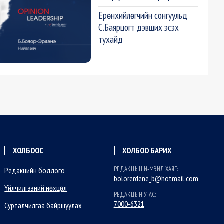
Ерөнхийлөгчийн сонгуульд
С.Баярцогт дэвших эсэх
тухайд
ХОЛБООС
ХОЛБОО БАРИХ
РЕДАКЦЫН И-МЭИЛ ХАЯГ:
Редакцийн бодлого
bolorerdene_b@hotmail.com
Үйлчилгээний нөхцөл
РЕДАКЦЫН УТАС:
7000-6321
Сурталчилгаа байршуулах