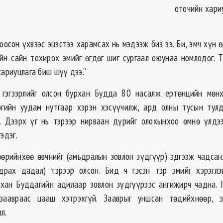
оточийн хариу
оосон үхвээс эцэстээ харамсах нь мэдээж биз ээ. Би, эмч хүн
йн сайн тохирох эмийг өгдөг шиг сургаал оюунаа номлодог. Т
хариуцлага биш шүү дээ.”
гэгээрлийг олсон бурхан Будда 80 насалж ертөнцийн мөнх
эгийн уудам нутгаар хэрэн хэсүүчилж, ард олны тусын тул
. Дээрх үг нь тэрээр нирваан дүрийг олохынхоо өмнө үлдээ
эдэг.
өрийнхөө өвчнийг (амьдралын зовлон зүдгүүр) эдгээж чадсан
драх дадал) тэрээр олсон. Бид ч гэсэн тэр эмийг хэрэглэ
рхан Буддагийн адилаар зовлон зүдгүүрээс ангижирч чадна. Г
заавраас цааш хэтрэхгүй. Зааврыг уншсан төдийхнөөр, э
л.