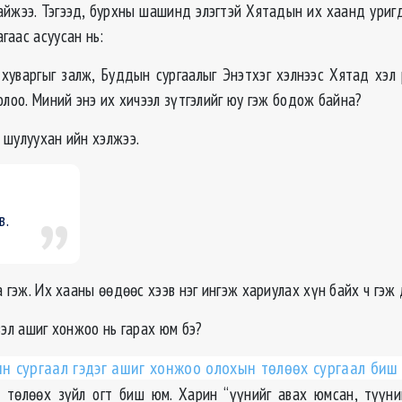
йжээ. Тэгээд, бурхны шашинд элэгтэй Хятадын их хаанд уригд
гаас асуусан нь:
 хуваргыг залж, Буддын сургаалыг Энэтхэг хэлнээс Хятад хэл 
олоо. Миний энэ их хичээл зүтгэлийг юу гэж бодож байна?
 шулуухан ийн хэлжээ.
в.
а гэж. Их хааны өөдөөс хээв нэг ингэж хариулах хүн байх ч гэж 
вэл ашиг хонжоо нь гарах юм бэ?
н сургаал гэдэг ашиг хонжоо олохын төлөөх сургаал биш
төлөөх зүйл огт биш юм. Харин “үүнийг авах юмсан, түүни