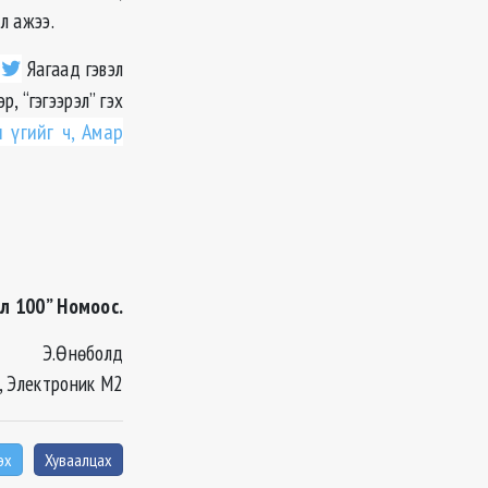
л ажээ.
Яагаад гэвэл
, “гэгээрэл” гэх
 үгийг ч, Амар
л 100” Номоос.
Э.Өнөболд
, Электроник М2
эх
Хуваалцах