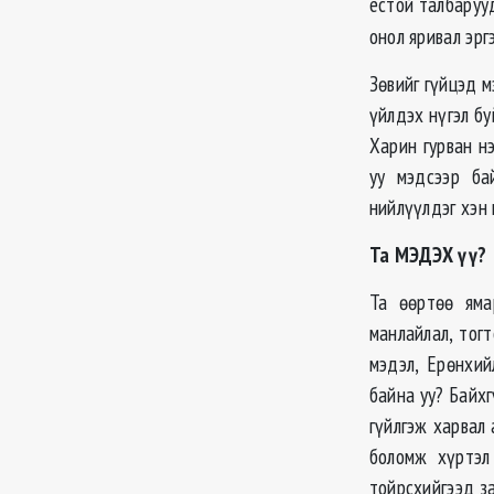
ёстой талбаруу
онол яривал эрг
Зөвийг гүйцэд м
үйлдэх нүгэл бу
Харин гурван н
уу мэдсээр ба
нийлүүлдэг хэн 
Та МЭДЭХ үү?
Та өөртөө яма
манлайлал, тог
мэдэл, Ерөнхий
байна уу? Байхг
гүйлгэж харвал 
боломж хүртэл
тойрсхийгээд з