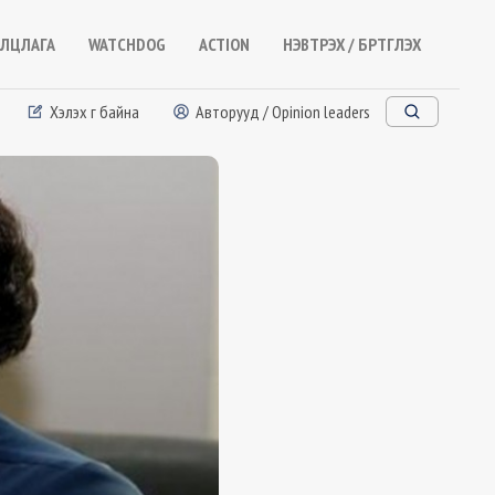
ЛЦЛАГА
WATCHDOG
ACTION
НЭВТРЭХ / БҮРТГҮҮЛЭХ
Хэлэх үг байна
Авторууд / Opinion leaders