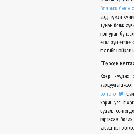
боломж буюу х
ард түмэн хүни
түмэн болж хув
поп уран бүтээл
өвөл зун өглөө 
гэдгийг найрагч
"Төрсөн нутга
Хоёр хуудас 
зарцуулагджээ.
бэ гэнэ.
Сумы
харин улсыг хө
буцаж сонгогд
гаргахаа болих
улсад нэг хөгж