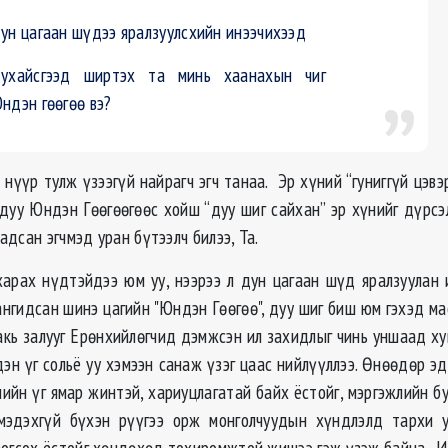
ун цагаан шүдээ яралзуулсхийн инээчихээд
ухайсгээд ширтэх та минь хаанахын чиг
ндэн гөөгөө вэ?
 нүүр тулж үзээгүй найрагч эгч танаа. Эр хүний “гуниггүй цэвэ
дуу Юндэн Гөөгөөгөөс хойш “дуу шиг сайхан” эр хүнийг дүрсэ
адсан эгчмэд уран бүтээлч билээ, Та.
харах нүдтэйдээ юм уу, нээрээ л дун цагаан шүд яралзуулан
ангидсан шинэ цагийн "Юндэн Гөөгөө", дуу шиг биш юм гэхэд ма
акь залууг Ерөнхийлөгчид дэмжсэн ил захидлыг чинь уншаад хув
эн үг сольё уу хэмээн санаж үзэг цаас нийлүүллээ. Өнөөдөр э
ийн үг ямар жинтэй, хариуцлагатай байх ёстойг, мэргэжлийн б
мэдэхгүй бүхэн рүүгээ орж монголчуудын хүндлэлд тархи у
зогсох ёстойг хөндөхөд тохиромжтой жишээ гэж үзэж байна. И