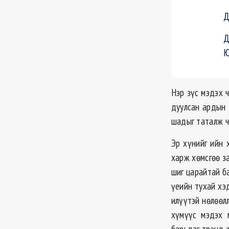
Д
Д
Ю
Нэр зүс мэдэх ч
дуулсан ардын 
шадыг таталж ч
Эр хүнийг ийн 
харж хөмсгөө з
шиг царайтай б
үеийн тухай хэд
илүүтэй нөлөөлл
хүмүүс мэдэх 
барьдаг трэнд 