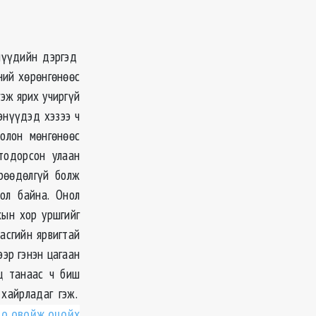
тнүүдийн дэргэд
ний хөрөнгөнөөс
эж ярих учиргүй
энүүдэд хэзээ ч
олон мөнгөнөөс
тодорсон улаан
рөөдөлгүй болж
ол байна. Онол
хын хор уршгийг
асгийн ярвигтай
ээр гэнэн цагаан
нц танаас ч биш
 хайрладаг гэж.
оо овойж оцойх