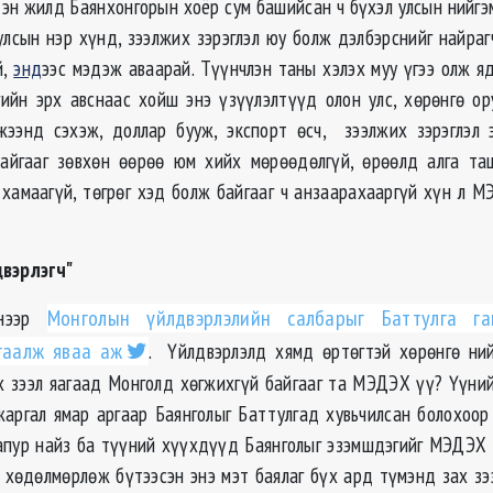
дэн жилд Баянхонгорын хоёр сум башийсан ч бүхэл улсын нийгэм
 улсын нэр хүнд, зээлжих зэрэглэл юу болж дэлбэрснийг найр
й,
энд
ээс мэдэж аваарай. Түүнчлэн таны хэлэх муу үгээ олж я
гийн эрх авснаас хойш энэ үзүүлэлтүүд олон улс, хөрөнгө ор
ээнд сэхэж, доллар бууж, экспорт өсч, зээлжих зэрэглэл 
айгааг зөвхөн өөрөө юм хийх мөрөөдөлгүй, өрөөлд алга та
 хамаагүй, төгрөг хэд болж байгааг ч анзаарахааргүй хүн л 
двэрлэгч"
снээр
Монголын үйлдвэрлэлийн салбарыг Баттулга г
гаалж яваа аж
. Үйлдвэрлэлд хямд өртөгтэй хөрөнгө ни
х зээл яагаад Монголд хөгжихгүй байгааг та МЭДЭХ үү? Үүний
жаргал ямар аргаар Баянголыг Баттулгад хувьчилсан болохоор
апур найз ба түүний хүүхдүүд Баянголыг эзэмшдэгийг МЭДЭХ 
 хөдөлмөрлөж бүтээсэн энэ мэт баялаг бүх ард түмэнд зах зэ