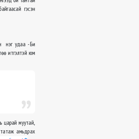
айгаасай гэсэн
үн нэг удаа -Би
төө итгэлтэй юм
нь царай муутай,
э татаж амьдрах