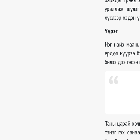
уралдаж шүлэг
хүслээр хэдэн ү
Үүрэг
Нэг найз маань
ердөө нүүрээ б
билээ дээ гэсэн
Таны царай хэчн
тэнэг гэх сана