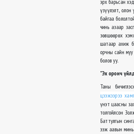
эрх барьсан хэ
үзүүлэлт, олон
байгаа бололто
чинь азаар зас
зөвшөөрөх хэмж
шатаар ахиж б
орчны сайн муу
болов уу.
"Эх оронч үйл
Таны бичиглэ
цээжээрээ хам
үнэт цаасны за
толгойлсон Зол
Баттулгын синг
ээж аавын минь