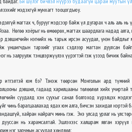
д байдаг.
Би шүлэг бичвэл нүүрээ будаагүй царай муутын ү
элзэхийг мэдэхгүй мунхагт тооцогдъюу.
эдэлгүй магтах ч, бурууг мэдсээр байж үл дугарах ч аль аль нь ү
йзаа. Нөгөө хоёрыг нь өмөөрөх, магтах шаардлага надад алга, 
эр дэвшигчийн нэгнийх нь тарьж ирсэн асуудал, үнэн байдлыг
йж уншигчдын тархийг угаах сэдлээр магтан дуулсан байг
нэг нь залруулж тэнцвэржүүлэх үүрэгтэй гэж үзээд бичиж байна
р итгэлтэй юм бэ? Тэнэж төөрсөн Монголын ард түмний
толцооны дэвшил, гадаад харилцааны төлөөлөл хийх учиртай 
лөгчийн суудалд хэн суухыг санал болгоход хүрэлцэх мэдлэ
үйг чинь барагцаалахад ядах юм алга, бичсэн захидал нэртэй 
андашгүй, хайран найрагч минь гэж. Энэ улсад урлаг нь улстө
 дууссан нь харамсалтай. Эшлэхээс халшрам явган хэрүүл м
арим нэг зарчмын асуудал хөндвөл: