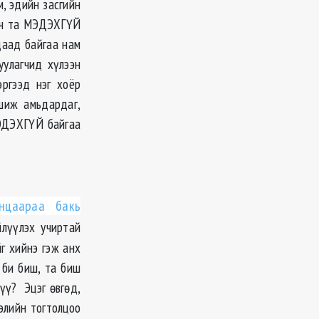
, эдийн засгийн
агч та МЭДЭХГҮЙ
даад байгаа нам
уулагчид хүлээн
эргээд нэг хоёр
шиж амьдардаг,
МЭДЭХГҮЙ байгаа
анцаараа бакь
йлүүлэх учиртай
г хийнэ гэж анх
 би биш, та биш
үү? Эцэг өвгөд,
элийн тогтолцоо