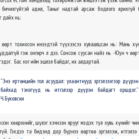
 бичихгүйтэй адил, Таныг надтай арсаж бодлого ярихгүй б
г дайх нь:
 өөрт тохиосон инээдтэй түүхээсээ хуваалцсан нь: Мань х
уддаггүй гэж онгирч л дээ. Сонсож суусан найз нь -Юун ч өөр
 гэдэг. Бас нэг ийм эшлэл байдаг, их алдартай.
“Энэ ертөнцийн гол асуудал: ухаантнууд эргэлзээгээр дүүрэн
байхад тэнэгүүд нь итгэлээр дүүрэн байдагт оршдог.”
Ч.Буковски
ээн хөөрхнийг, шүлэг хэчнээн ярууг мэдэх тул хувь хүнийг чи
агүй. Гэхдээ та бидэнд дор бүрнээ өөртөө эргэлзэж, итгэлэ