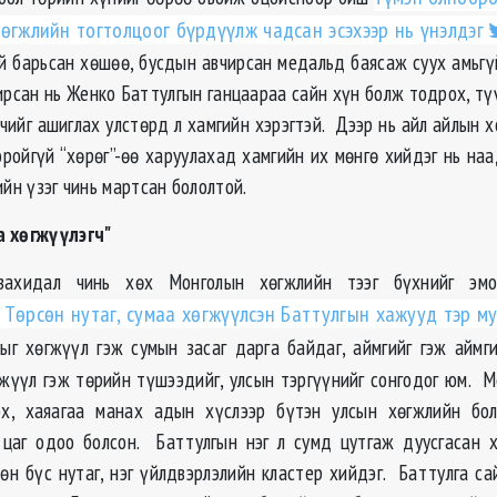
өгжлийн тогтолцоог бүрдүүлж чадсан эсэхээр нь үнэлдэг
й барьсан хөшөө, бусдын авчирсан медальд баясаж суух амьгү
ирсан нь Женко Баттулгын ганцаараа сайн хүн болж тодрох, тү
чийг ашиглах улстөрд л хамгийн хэрэгтэй. Дээр нь айл айлын 
оройгүй “хөрөг”-өө харуулахад хамгийн их мөнгө хийдэг нь на
ийн үзэг чинь мартсан бололтой.
а хөгжүүлэгч"
захидал чинь хөх Монголын хөгжлийн тээг бүхнийг эмо
Төрсөн нутаг, сумаа хөгжүүлсэн Баттулгын хажууд тэр му
г хөгжүүл гэж сумын засаг дарга байдаг, аймгийг гэж аймги
гжүүл гэж төрийн түшээдийг, улсын тэргүүнийг сонгодог юм. 
ох, хаяагаа манах адын хүслээр бүтэн улсын хөгжлийн бол
 цаг одоо болсон. Баттулгын нэг л сумд цутгаж дуусгасан 
сөн бүс нутаг, нэг үйлдвэрлэлийн кластер хийдэг. Баттулга са