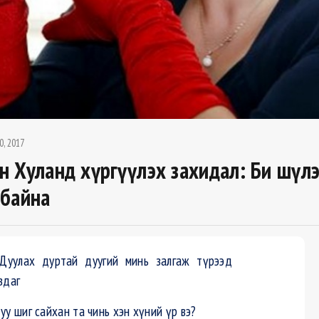
0, 2017
 Хуланд хүргүүлэх захидал: Би шүлэ
байна
уулах дуртай дуугий минь залгаж түрээд
вдаг
уу шиг сайхан та чинь хэн хүний үр вэ?