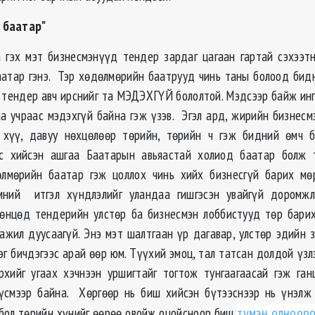
 баатар"
 гэх мэт бизнесмэнүүд тендер зардаг цагаан гартай сэхээ
атар гэнэ. Тэр хөдөлмөрийн баатрууд чинь таны болоод бид
 тендер авч ирснийг та МЭДЭХГҮЙ бололтой. Мэдсээр байж инг
аа учраас мэдэхгүй байна гэж үзэв. Эгэл ард, жирийн бизнесм
 хүү, давуу нөхцөлөөр төрийн, төрийн ч гэж бидний өмч б
эс хийсэн ашгаа Баатарын авьяастай холиод баатар болж 
өлмөрийн баатар гэж цоллох чинь хийх бизнесгүй барих мө
мний итгэл хүндлэлийг уландаа гишгэсэн увайгүй доромжл
өнцөд тендерийн улстөр ба бизнесмэн лоббистууд төр бари
 ажил дуусаагүй. Энэ мэт шалтгаан үр дагавар, улстөр эдийн з
г бичдэгээс арай өөр юм. Түүхий эмоц, тал татсан долдой үзл
хийг угаах хэчнээн уршигтайг тогтож тунгаагаасай гэж га
үсмээр байна. Хөргөөр нь биш хийсэн бүтээснээр нь үнэлж
бол төрийн хүнийг өөрөө овойж оцойсноор биш
түмэн олноор