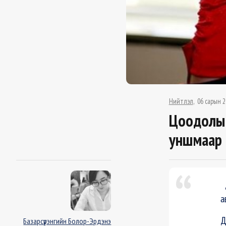
Нийтлэл
06 сарын 2
Цоодолын
уншмаар 
Д
а
Д
Базарсүрэнгийн Болор-Эрдэнэ