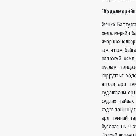
"Хөдөлмөрийн
Женко Баттулга
хөдөлмөрийн ба
ямар нөхцөлөөр
гэж итгэж байг
олдохгүй хямд
цуслаж, тэндэ
корруптыг хөд
ягтсан ард тү
судалгааны ерт
судлах, тайлах
сэдэв таны шүлэ
ард түмний тар
бусдаас нь ч х
Дэлхий ертөнц 