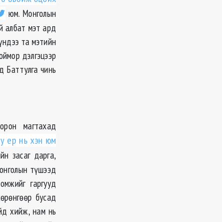
юм. Монголын
й албат мэт ард
үндээ та мэтийн
хоймор дэлгэцээр
ад Баттулга чинь
орон магтахад
у ер нь хэн юм
йн засаг дарга,
Монголын түшээд
омжийг гаргууд
хөрөнгөөр бусад
йд хийж, нам нь