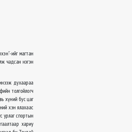
рхэн”-ийг магтан
лж чадсан нэгэн
 инээж духаараа
фийн толгойлогч
ь хүний бус цаг
дний хэн ялахаас
ус урлаг спортын
гаалтаар хариу
нгээд би Тантай