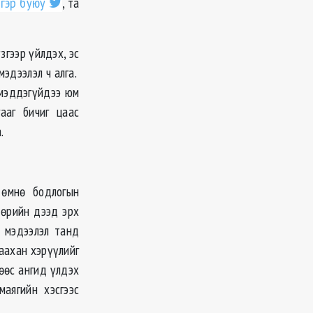
лгэр буюу
, та
згээр үйлдэх, эс
мэдээлэл ч алга.
 мэддэгүйдээ юм
ааг бичиг цаас
.
 өмнө бодлогын
төрийн дээд эрх
г мэдээлэл танд
баахан хэрүүлийг
рөөс ангид үлдэх
аягийн хэсгээс