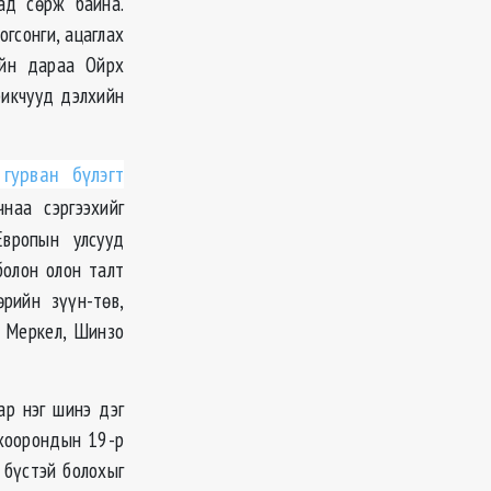
ад сөрж байна.
гсонги, ацаглах
ийн дараа Ойрх
рикчууд дэлхийн
 гурван бүлэгт
чнаа сэргээхийг
Европын улсууд
болон олон талт
рийн зүүн-төв,
а Меркел, Шинзо
ар нэг шинэ дэг
 хоорондын 19-р
 бүстэй болохыг