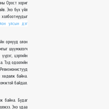
ины Орост хориг
йв. Энэ бүх үйл
н холбоотнуудыг
лон улсын дэг
ийн орнууд олон
ампыг шүүмжлэгч
 үүрэг, цэргийн
а. Тэд одоогийн
 Ревизионистууд
й хөдөлж байна.
оомжтой байдал.
лж байна. Будаг
олжээ. Энэ удаа