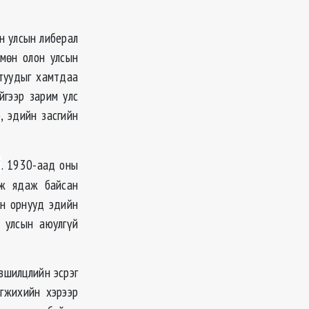
н улсын либерал
мөн олон улсын
лтуудыг хамтдаа
йгээр зарим улс
, эдийн засгийн
. 1930-аад оны
эж ядаж байсан
үн орнууд эдийн
 улсын аюулгүй
вшилцлийн эсрэг
эгжихийн хэрээр