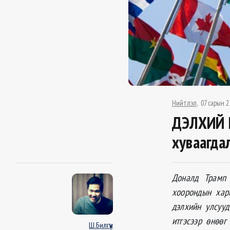
Нийтлэл
07 сарын 2
ДЭЛХИЙ 
хуваагда
Доналд Трамп 
хоорондын хар
дэлхийн улсуу
итгэсээр өнөөг
Ш.Билгүүн