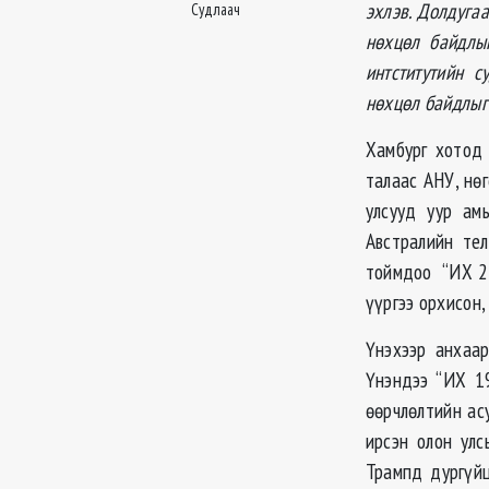
эхлэв. Долдуга
Судлаач
нөхцөл байдлы
интститутийн 
нөхцөл байдлыг
Хамбург хотод 
талаас АНУ, нө
улсууд уур ам
Австралийн те
тоймдоо “ИХ 20
үүргээ орхисон,
Үнэхээр анхаар
Үнэндээ “ИХ 19
өөрчлөлтийн ас
ирсэн олон улс
Трампд дургүйц