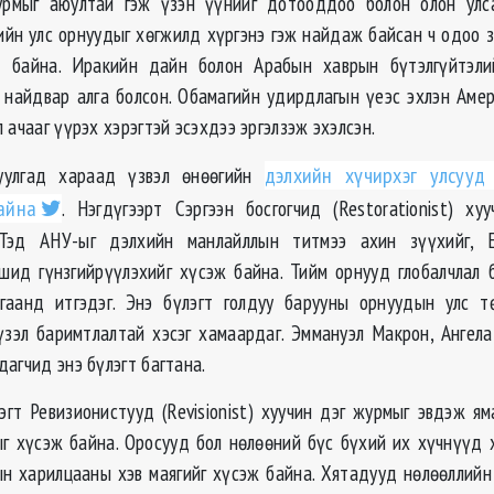
урмыг аюултай гэж үзэн үүнийг дотооддоо болон олон улс
йн улс орнуудыг хөгжилд хүргэнэ гэж найдаж байсан ч одоо зо
 байна. Иракийн дайн болон Арабын хаврын бүтэлгүйтэл
найдвар алга болсон. Обамагийн удирдлагын үеэс эхлэн Аме
 ачааг үүрэх хэрэгтэй эсэхдээ эргэлзэж эхэлсэн.
уулгад хараад үзвэл өнөөгийн
дэлхийн хүчирхэг улсууд
айна
. Нэгдүгээрт Сэргээн босгогчид (Restorationist) хуу
Тэд АНУ-ыг дэлхийн манлайллын титмээ ахин зүүхийг, 
шид гүнзгийрүүлэхийг хүсэж байна. Тийм орнууд глобалчлал 
гаанд итгэдэг. Энэ бүлэгт голдуу барууны орнуудын улс тө
үзэл баримтлалтай хэсэг хамаардаг. Эммануэл Макрон, Ангел
агчид энэ бүлэгт багтана.
эгт Ревизионистууд (Revisionist) хуучин дэг журмыг эвдэж ям
г хүсэж байна. Оросууд бол нөлөөний бүс бүхий их хүчнүүд
ын харилцааны хэв маягийг хүсэж байна. Хятадууд нөлөөллийн