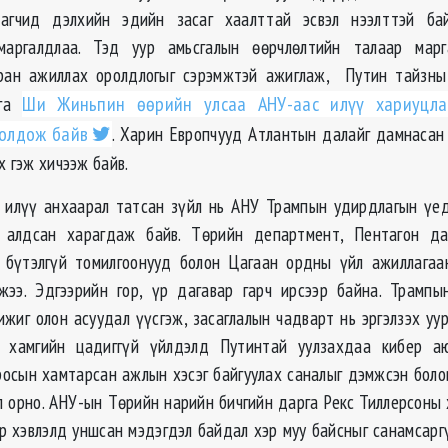
агчид дэлхийн эдийн засаг хаалттай эсвэл нээлттэй ба
маргалдлаа. Тэд уур амьсгалын өөрчлөлтийн талаар марг
ран ажиллах оролдлогыг сэрэмжтэй ажиглаж, Путин тайзны
рга
Ши Жиньпин өөрийн улсаа АНУ-аас илүү хариуцла
ролдож байв
. Харин Европчууд Атлантын далайг дамнасан 
х гэж хичээж байв.
 илүү анхаарал татсан зүйл нь АНУ Трампын удирдлагын үе
 алдсан харагдаж байв. Төрийн департмент, Пентагон д
 бүтэлгүй томилгоонууд болон Цагаан ордны үйл ажиллагаа
жээ. Эдгээрийн гор, үр дагавар гарч ирсээр байна. Трампы
ижиг олон асуудал үүсгэж, засаглалын чадварт нь эргэлзэх уур
н хамгийн цадиггүй үйлдэлд Путинтай уулзахдаа кибер а
осын хамтарсан ажлын хэсэг байгуулах саналыг дэмжсэн болов
ал орно. АНУ-ын Төрийн нарийн бичгийн дарга Рекс Тиллерсоны 
р хэвлэлд уншсан мэдэгдэл байдал хэр муу байсныг санамсаргү