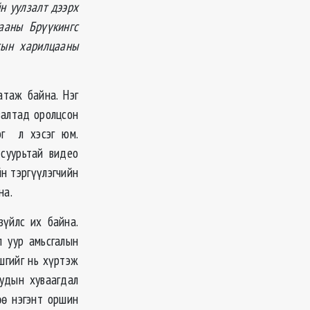
н уулзалт дээрх
ааны Брүүкингс
сын харилцааны
атаж байна. Нэг
залтад оролцсон
эг л хэсэг юм.
суурьтай видео
н тэргүүлэгчийн
на.
зүйлс их байна.
п уур амьсгалын
шгийг нь хүртэж
уудын хуваагдал
өө нэгэнт оршин