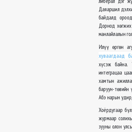
либерал дэг ж
Даяаршил дэлхи
байдалд ороод
Дорнод хөгжих 
манлайлалын гол
Илүү өргөн аг
хуваагдаад б
хүсэж байна. 
интеграцаа цаа
хамтын ажилла
баруун-төвийн 
Абэ нарын удирд
Хоёрдугаар бүл
журмаар солихы
зууны олон улс