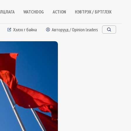
ЛЦЛАГА
WATCHDOG
ACTION
НЭВТРЭХ / БҮРТГҮҮЛЭХ
Хэлэх үг байна
Авторууд / Opinion leaders