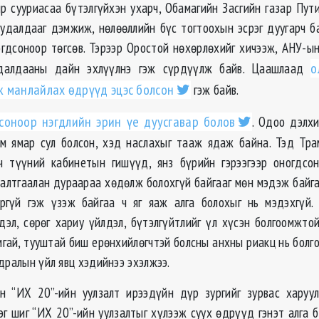
йр сууриасаа бүтэлгүйхэн ухарч, Обамагийн Засгийн газар Пут
худалдааг дэмжиж, нөлөөллийн бүс тогтоохын эсрэг дуугарч ба
огдсоноор төгсөв. Тэрээр Оростой нөхөрлөхийг хичээж, АНУ-ы
удалдааны дайн эхлүүлнэ гэж сүрдүүлж байв. Цаашлаад
о
 манлайлах өдрүүд эцэс болсон
гэж байв.
соноор нэгдлийн эрин үе дуусгавар болов
. Одоо дэлх
м ямар сул болсон, хэд наслахыг тааж ядаж байна. Тэд Тр
ч түүний кабинетын гишүүд, янз бүрийн гэрээгээр оногдсон
алтгаалан дураараа хөдөлж болохгүй байгааг мөн мэдэж байга
ргүй гэж үзэж байгаа ч яг яаж алга болохыг нь мэдэхгүй.
дэл, сөрөг хариу үйлдэл, бүтэлгүйтлийг үл хүсэн болгоомжто
мгай, тууштай биш ерөнхийлөгчтэй болсны анхны риакц нь болг
дралын үйл явц хэдийнээ эхэлжээ.
н “ИХ 20”-ийн уулзалт ирээдүйн дүр зургийг зурвас харуу
эг шиг “ИХ 20”-ийн уулзалтыг хүлээж суух өдрүүд гэнэт алга б