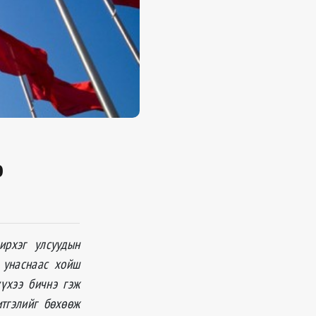
э
ирхэг улсуудын
 унаснаас хойш
үхээ бичнэ гэж
итгэлийг бөхөөж