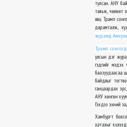
тулсан. АНУ ба
тавьж, чөлөөт 
явц Трамп сонг
дарамталж, х
журамд Америк
Трамп сонгогд
улсын дэг жура
гэдгийг мэдэх 
баазуудаасаа ш
байдлыг тогтво
ганцаардах эрс
АНУ хөнгөн хуу
Гэхдээ эхний за
Хамбургт болсо
хатахыг хүлээд