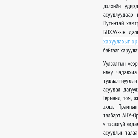
дэлхийн удирд
асуудлуудаар 
Путинтай хамт
БНХАУ-ын да
харуулахыг о
байгааг харуула
Уулзалтын үеэр
илүү чадавхиа
тушаалтнуудын
асуудал дагуул
Германд том, ж
эхлэв. Трампы
талбарт АНУ-Ор
ч тэсээгүй явд
асуудлын талаа