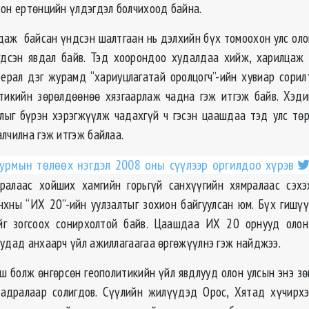
сон ертөнцийн үлдэгдэл болчихоод байна.
идаж байсан үндсэн шалтгаан нь дэлхийн бүх томоохон улс оло
гдсэн явдал байв. Тэд хоорондоо худалдаа хийж, харилцаж 
ерал дэг журамд “хариуцлагатай оролцогч”-ийн хувиар сори
итикийн зөрөлдөөнөө хязгаарлаж чадна гэж итгэж байв. Хэди
лыг бүрэн хэрэгжүүлж чадахгүй ч гэсэн цаашдаа тэд улс төр
лчилна гэж итгэж байлаа.
урмын төлөөх нэгдэл 2008 оны сүүлээр оргилдоо хүрэв
мралаас хойших хамгийн горьгүй санхүүгийн хямралаас сэх
хны “ИХ 20”-ийн уулзалтыг зохион байгуулсан юм. Бүх гишү
ийг зогсоох сонирхолтой байв. Цаашдаа ИХ 20 орнууд олон
уудад анхаарч үйл ажиллагаагаа өргөжүүлнэ гэж найджээ.
ш болж өнгөрсөн геополитикийн үйл явдлууд олон улсын энэ зө
задралаар солигдов. Сүүлийн жилүүдэд Орос, Хятад хүчирх