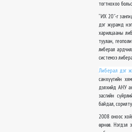
тогтнохоо боль
“ИХ 20”-г занг
дэг журамд нэ
харилцааны либ
туулан, геопол
либерал ардчил
системээ либера
Либерал дэг ж
санхүүгийн хя
дэлхийд АНУ ан
засгийн сүйрл
байдал, сорилт
2008 оноос хой
өрнөв. Нэгдэл 