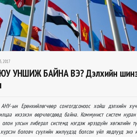
3, 2017
ЮУ УНШИЖ БАЙНА ВЭ? Дэлхийн шин
л
АНУ-ын Ерөнхийлөгчөөр сонгогдсоноос хойш дэлхийн хүч
илцаа ихээхэн өөрчлөгдөөд байна. Коммунист систем нуран
д олон улсын либерал системд нэгдэж ирээдүйн хөгжлийн тү
 хүрсэн боловч сүүлийн жилүүдэд болсон үйл явдлууд энэ 