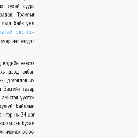
йх тухай суурь
алдав. Трампыг
 голд байх үед
гатай улс гэж
ямар нэг нэгдэл
д ердийн үеэсээ
ахь дээд албан
ны доголдол их
н Засгийн газар
 амьсгал үүсгэж
юулгүй байдлын
ч тэр нь 24 цаг
хэлэлцсэн бусад
й ичлилж өглөө.