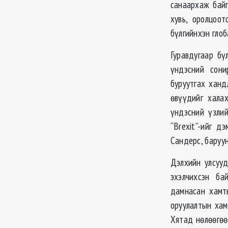
санаархаж байг
хувь, оролцоо
бүлгийнхэн гло
Гуравдугаар бү
үндэсний сони
буруутгах ханд
өвүүдийг хала
үндэсний үзлий
“Brexit”-ийг д
Сандерс, баруун
Дэлхийн улсуу
эхэлчихсэн ба
дамнасан хамт
оруулалтын хам
Хятад нөлөөгөө