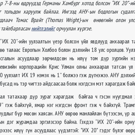
ар 7-8-ны өдрүүдэд Германы Хамбург хотод болсон “ИХ 20”-ий
г тольдон харуулж байлаа. Ингээд АНУ-ын бодлогын судалг
судлаач Томас Врайт (Thomas Wright)-ын өнөөгийн олон ул
 тайлбарласан
нийтлэлийг
орчуулан хүргэе.
“ИХ 20”-ийн уулзалтын үеэр болсон үйл явдлууд анхаарал т
гөө талаас Европын Холбоо болон дэлхийн 18 улс оролцов. Уул
ьсгалын асуудлаар зөрчилдсөн нь илүү том дүр зургийн н
левизийн корпорацийн Крис Улман олны анхаарал татсан ул 
 уулзалт ИХ 19 нэмэх нь 1” болжээ гэж дүгнэжээ. АНУ дэлхий
 бусад нь тэр чигтээ айдсаасаа болж нэгдсэн мэт харагдаж бай
ал татахаар дүр зураг харагдаж байгаа ч гэсэн нуугдмал 
” гэж байхгүй, ямар нэг нэгдсэн фронт гэж ч байхгүй. Трам
уудлыг бүр мөсөн хаясан. АНУ өөрөө манлайлан бүтээсэн, үр а
ын дэг журамдаа эргэлзсээр байна. Гэхдээ “ИХ 20”-ийн орн
эхээс илүү гүн асуудлаас үүдэлтэй: "ИХ 20" гэдэг бүлэг өөр