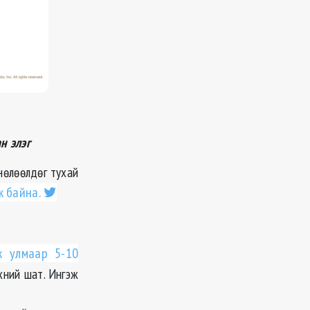
н элэг
нөлөөлдөг тухай
ж байна.
ж улмаар 5-10
хний шат. Ингэж