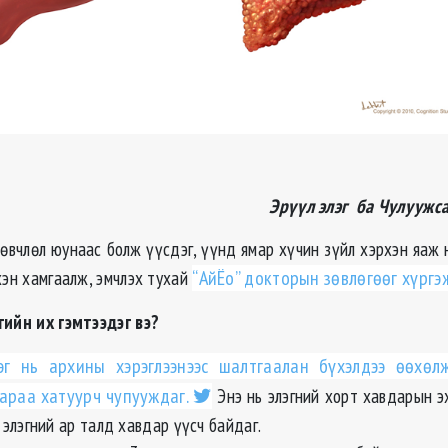
Эрүүл элэг ба Чулуужса
 өвчлөл юунаас болж үүсдэг, үүнд ямар хүчин зүйл хэрхэн яаж 
хэн хамгаалж, эмчлэх тухай
“АйЁо” докторын зөвлөгөөг хүргэ
ийн их гэмтээдэг вэ?
эг нь архины хэрэглээнээс шалтгаалан бүхэлдээ өөхөл
араа хатуурч чупууждаг.
Энэ нь элэгний хорт хавдарын э
 элэгний ар талд хавдар үүсч байдаг.