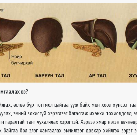
амгаалах вэ?
йлгах, өглөө бүр тогтмол цайгаа ууж байх мөн хоол хүнсээ таа
уулах, эмний зохисгүй хэрэглээг багасгаж ихэнхи тохиолдолд 
ын гаралтай танг чухалчлах хэрэгтэй. Хэрвээ ямар нэгэн өвчнө
ж байгаа бол элэг хамгаалах эмчилгээг давхар хийлгэх зэрэг э