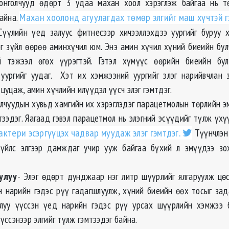
нголчууд өдөрт 3 удаа махан хоол хэрэглэж байгаа нь т
байна.
Махан хоолонд агуулагдах төмөр элгийг маш хүчтэй г
үүлийн үед залуус фитнесээр хичээллэхдээ уургийг буруу х
эг зүйл өөрөө аминхүчил юм. Энэ амин хүчил хүний биеийн б
й тэжээл өгөх үүрэгтэй. Гэтэл хүмүүс өөрийн биеийн бул
уургийг уудаг. Хэт их хэмжээний уургийг элэг нарийвчлан
цуцаж, амин хүчлийн илүүдэл үүсч элэг гэмтдэг.
олчуудын хувьд хамгийн их хэрэглэдэг парацетмолын төрлийн э
мтээдэг. Яагаад гэвэл парацетмол нь элэгний эсүүдийг түлж үхү
актери эсэргүүцэх чадвар муудаж элэг гэмтдэг.
Түүнчлэн
үйлс элгээр дамждаг учир ууж байгаа бүхий л эмүүдээ зох
улуу
- Элэг өдөрт дунджаар нэг литр шүүрлийг ялгаруулж цө
 нарийн гэдэс рүү гадагшлуулж, хүний биеийн өөх тосыг зада
улуу үүссэн үед нарийн гэдэс рүү урсах шүүрлийн хэмжээ 
үссэнээр элгийг түлж гэмтээдэг байна.