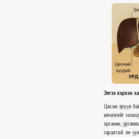
Элгээ хэрхэн х
Цөсөө эрүүл ба
илчлэгийг зохиц
органик, ургамл
гаралтай эм уу