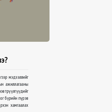
вэ?
эгээр мэдээллийг
тын ажиллагааны
нэвтрүүлгүүдийг
ог бүрийн пүрэв
эрхэн хамгаалах