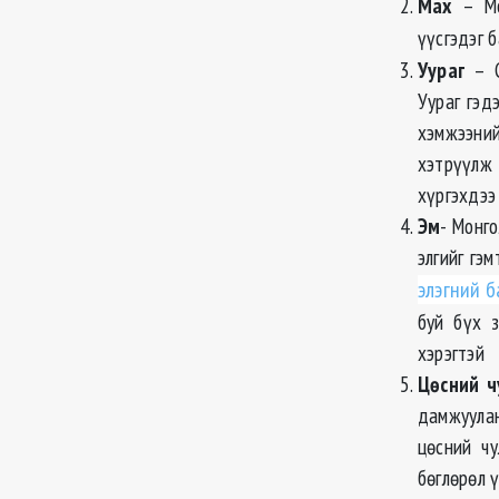
Мах
– Мо
үүсгэдэг 
Уураг
– С
Уураг гэд
хэмжээни
хэтрүүлж 
хүргэхдээ 
Эм
- Монг
элгийг гэ
элэгний б
буй бүх з
хэрэгтэй
Цөсний ч
дамжуулан
цөсний ч
бөглөрөл ү