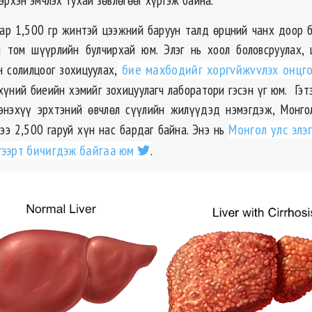
ар 1,500 гр жинтэй цээжний баруун талд өрцний чанх доор 
 том шүүрлийн булчирхай юм. Элэг нь хоол боловсруулах, 
н солилцоог зохицуулах,
бие махбодийг хоргvйжvvлэх онцго
хүний биеийн хэмийг зохицуулагч лаборатори гэсэн үг юм. Гэт
энэхүү эрхтэний өвчлөл сүүлийн жилүүдэд нэмэгдэж, Монго
ээ 2,500 гаруй хүн нас бардаг байна. Энэ нь
Монгол улс элэ
гээрт бичигдэж байгаа юм
.