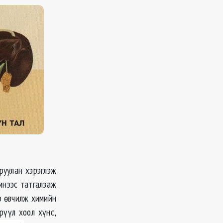
руулан хэрэглэж
эмнээс татгалзаж
өр өвчилж химийн
рүүл хоол хүнс,