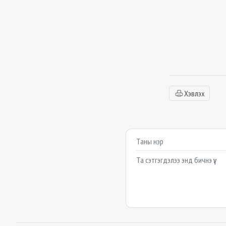
Хэвлэх
Сэтгэгдэл бичих
Example textarea