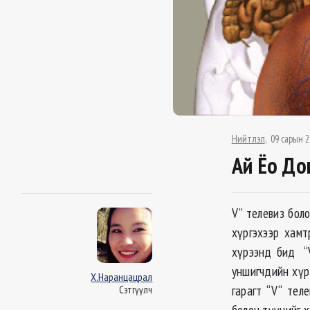
Нийтлэл
09 сарын 2
Ай Ёо До
V” телевиз боло
хүргэхээр хамт
хүрээнд бид “V
уншигчдийн хүр
Х.Наранцацрал
гарагт “V“ тел
Сэтгүүлч
болон түүнийг х