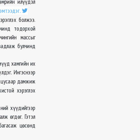
өмрийн илүүдэл
эмтээдэг.
эрэглэх болжээ.
улчинд тодорхой
чингийн массыг
 задлаж булчинд
мүүд хамгийн их
үлдэг. Ингэснээр
 цусаар дамжиж
истой хэрэглэх
сний хүүдийгээр
лж өгдөг. Гэтэл
багасаж цөсөнд