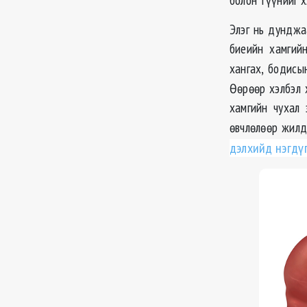
Элэг нь дунджа
биеийн хамгийн
хангах, бодисы
Өөрөөр хэлбэл 
хамгийн чухал 
өвчлөлөөр жилд
дэлхийд нэгдү