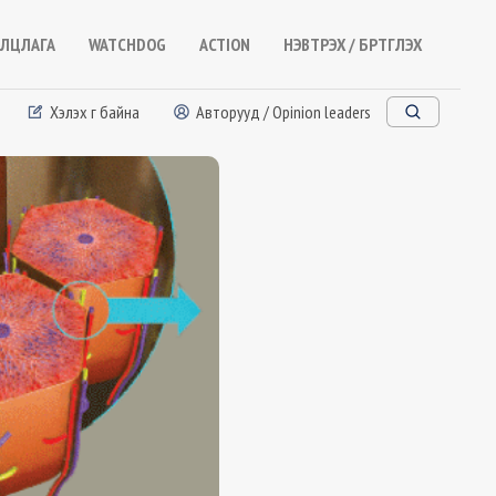
ЛЦЛАГА
WATCHDOG
ACTION
НЭВТРЭХ / БҮРТГҮҮЛЭХ
Хэлэх үг байна
Авторууд / Opinion leaders