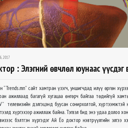
6, 2017
ктор : Элэгний өвчлөл юунаас үүсдэг 
н “Trends.mn” сайт хамтран үзэгч, уншигчдад илүү өргөн хүрэ
ран ажиллаад багагүй хугацаа өнгөрч байгаа төдийгүй хам
” телевизийн дэлгэцэнд буусан сонирхолтой, хүртээмжтэй 
тээлд хүргэхээр ажиллаж байна. Тэгвэл бид энэ удаа долоо хон
евизээс бэлтгэн хүргэдэг Ай Ёо доктор нэвтрүүлгийн элгээ х
эрхэн эмчлэх тухай зөвлөгөөг хүргэж байна.