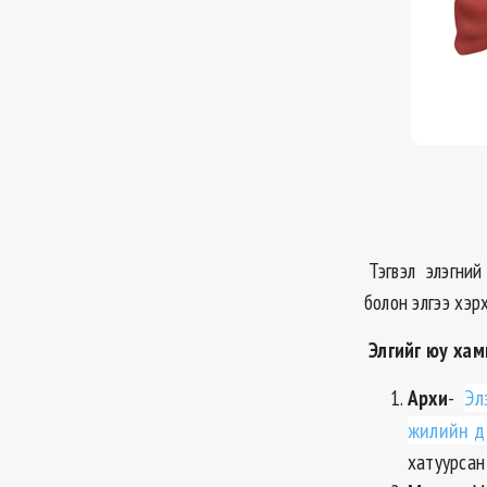
Тэгвэл элэгний
болон элгээ хэр
Элгийг юу хамг
Архи
-
Эл
жилийн д
хатуурсан