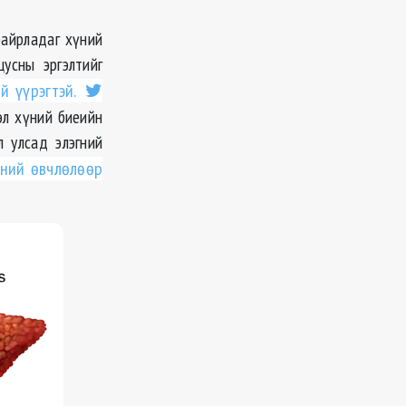
байрладаг хүний
цусны эргэлтийг
й үүрэгтэй.
эл хүний биеийн
л улсад элэгний
гний өвчлөлөөр