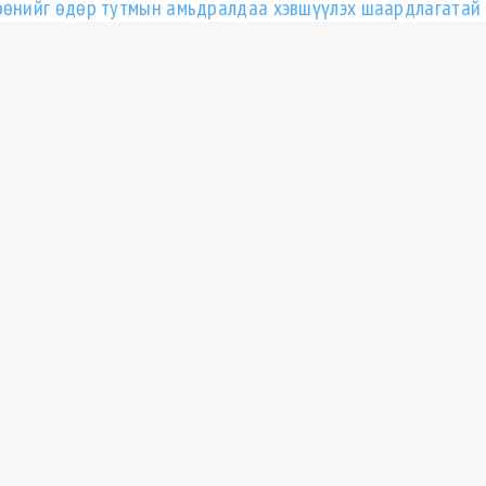
өөнийг өдөр тутмын амьдралдаа хэвшүүлэх шаардлагатай 