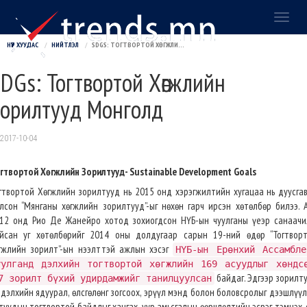
Toggl
naviga
НҮҮР ХУУДАС
НИЙТЛЭЛ
SDGS: ТОГТВОРТОЙ ХӨГЖЛИЙН ЗОРИЛТУУД МОНГОЛД
DGs: Тогтвортой Хөгжлийн
орилтууд Монголд
2017-10-04
гтвортой Хөгжлийн Зорилтууд- Sustainable Development Goals
гтвортой Хөгжлийн зорилтууд нь 2015 онд хэрэгжилтийн хугацаа нь дуусга
лсон “Мянганы хөгжлийн зорилтууд”-ыг нөхөн гарч ирсэн хөтөлбөр билээ. 
12 онд Рио Де Жанейро хотод зохиогдсон НҮБ-ын чуулганы үеэр санаач
йсан уг хөтөлбөрийг 2014 оны долдугаар сарын 19-ний өдөр “Тогтвор
гжлийн зорилт”-ын нээлттэй ажлын хэсэг
НҮБ-ын Ерөнхий Ассамбле
уулганд дэлхийн тогтвортой хөгжлийн 169 асуудлыг хөндс
байдаг. Эдгээр зорилт
7 зорилт бүхий удирдамжийг танилцуулсан
 дэлхийн ядуурал, өлсгөлөнг зогсоох, эрүүл мэнд болон боловсролыг дээшлүүл
туудын тогтвортой байдлыг хангах, уур амьсгалын өөрчлөлтийн эсрэг тэмцэх, 