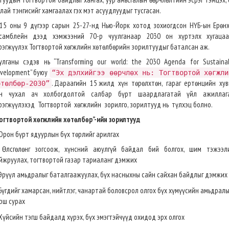
лай тэнгисийг хамгаалах гэх мэт асуудлуудыг тусгасан.
15 оны 9 дүгээр сарын 25-27-нд Нью-Йорк хотод зохиогдсон НҮБ-ын Ерөн
самблейн дээд хэмжээний 70-р чуулганаар 2030 он хүртэлх хугаца
рэгжүүлэх Тогтвортой хөгжлийн хөтөлбөрийн зорилтуудыг баталсан аж.
улганы сэдэв нь “Transforming our world: the 2030 Agenda for Sustaina
velopment” буюу
“Эх дэлхийгээ өөрчлөх нь: Тогтвортой хөгжли
. Дараагийн 15 жилд хүн төрөлхтөн, гараг ертөнцийн ху
өтөлбөр-2030”
н чухал ач холбогдолтой салбар бүрт шаардлагатай үйл ажиллаг
рэгжүүлэхэд Тогтвортой хөгжлийн зорилго, зорилтууд нь түлхэц болно.
огтвортой хөгжлийн хөтөлбөр”-ийн зорилтууд
 Орон бүрт ядуурлын бүх төрлийг арилгах
 Өлсгөлөнг зогсоож, хүнсний аюулгүй байдал бий болгох, шим тэжээл
йжруулах, тогтвортой газар тариаланг дэмжих
 Эрүүл амьдралыг баталгаажуулах, бүх насныхны сайн сайхан байдлыг дэмжих
 Бүгдийг хамарсан, нийтлэг, чанартай боловсрол олгох бүх хүмүүсийн амьдрал
рш сурах
 Хүйсийн тэгш байдалд хүрэх, бүх эмэгтэйчүүд охидод эрх олгох