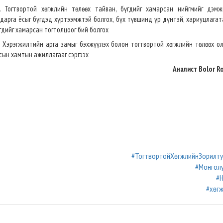
. Тогтвортой хөгжлийн төлөөх тайван, бүгдийг хамарсан нийгмийг дэмж
дарга ёсыг бүгдэд хүртээмжтэй болгох, бүх түвшинд үр дүнтэй, хариуцлагат
гдийг хамарсан тогтолцоог бий болгох
. Хэрэгжилтийн арга замыг бэхжүүлэх болон тогтвортой хөгжлийн төлөөх о
сын хамтын ажиллагааг сэргээх
Аналист Bolor R
#ТогтвортойХөгжлийнЗорилт
#Монгол
#
#хөг