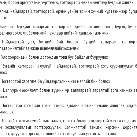
 Усны болон ариутгалын хүртээмж, тогтвортой менежментээр бүгдийг хангах
 Хямд, найдвартай, тогтвортой, орчин үеийн эрчим хүчний хүртээмжээр бүгд
нгах
 Байнгын, бүгдийг хамарсан тогтвортой эдийн засгийн өсөлт, бүрэн, бүтэ
дөлмөр эрхлэлт, боломжийн ажлаар нийтийг хангахыг дэмжих
 Найдвартай дэд бүтцийг бий болгох, бүгдийг хамарсан тогтвор
лдвэржилтийг дэмжин шинэчлэлийг хөхиүлэх
. Улс хоорондын болон дотоодын тэгш бус байдлыг бууруулах
. Бүгдийг хамарсан, аюулгүй, найдвартай, тогтвортой хот, суурингуудыг 
лгох
. Тогтвортой хэрэглээ ба үйлдвэрлэлийн хэв маягийг бий болгох
. Цаг уурын өөрчлөлт болон түүний үр дагавартай яаралтай арга хэмжээ а
мцэх
. Тогтвортой хөгжлийн төлөө тэнгис далайн нөөцийг хэвийн ашиглах, хадг
мгаалах
. Дэлхийн экосистемийг хамгаалах, сэргээх болон тогтвортой хэрэглээг дэмж
н зохицуулалтыг тогтворжуулах, цөлжилттэй тэмцэх, хөрсний доройт
гсоон, эргүүлэн сэргээх, биологийн төрөл зүйлийн усталтыг зогсоох