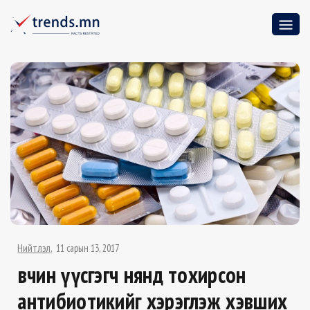
Нийтлэл
11 сарын 13, 2017
Өвчин үүсгэгч нянд тохирсон
антибиотикийг хэрэглэж хэвших