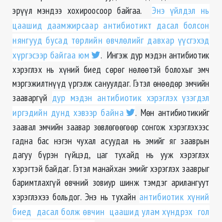
эрүүл мэндээ хохироосоор байгаа.
Энэ үйлдэл нь
цаашид даамжирсаар антибиотикт дасал болсон
нянгууд бусад төрлийн өвчлөлийг давхар үүсгэхэд
хүргэсээр байгаа юм
. Ингэж дур мэдэн антибиотик
хэрэглэх нь хүний биед сөрөг нөлөөтэй болохыг эмч
мэргэжилтнүүд үргэлж сануулдаг. Гэтэл өнөөдөр эмчийн
зааваргүй
дур мэдэн антибиотик хэрэглэх үзэгдэл
иргэдийн дунд хэвээр байна
. Мөн антибиотикийг
заавал эмчийн заавар зөвлөгөөгөөр сонгож хэрэглэхээс
гадна бас нэгэн чухал асуудал нь эмийг яг зааврын
дагуу бүрэн гүйцэд, цаг тухайд нь ууж хэрэглэх
хэрэгтэй байдаг. Гэтэл манайхан эмийг хэрэглэх зааврыг
баримтлахгүй өвчний зовиур шинж тэмдэг арилангуут
хэрэглэхээ больдог. Энэ нь тухайн
антибиотик хүний
биед дасал болж өвчин цаашид улам хүндрэх гол