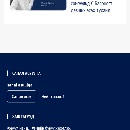
сонгуульд С.Баярцогт
дэвших эсэх тухайд
САНАЛ АСУУЛГА
sanal asuulga
Санал өгөх
Нийт санал: 1
ХАШТАГУУД
эрүүл мэнд
эмийн буруу хэрэглээ