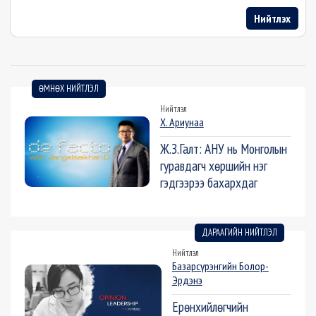
Нийтлэх
ӨМНӨХ НИЙТЛЭЛ
Нийтлэл
Х. Ариунаа
Ж.З.Галт: АНУ нь Монголын
гуравдагч хөршийн нэг
гэдгээрээ бахархдаг
ДАРААГИЙН НИЙТЛЭЛ
Нийтлэл
Базарсүрэнгийн Болор-
Эрдэнэ
Ерөнхийлөгчийн