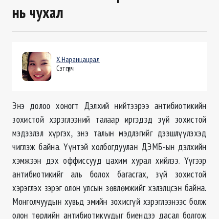
нь чухал
Х.Наранцацрал
Сэтгүүлч
Энэ долоо хоногт Дэлхий нийтээрээ антибиотикийн
зохистой хэрэглээний талаар иргэдэд зүй зохистой
мэдээлэл хүргэх, энэ талын мэдлэгийг дээшлүүлэхэд
чиглэж байна. Үүнтэй холбогдуулан ДЭМБ-ын дэлхийн
хэмжээн дэх оффиссууд цахим хурал хийлээ. Үүгээр
антибиотикийг аль болох багасгах, зүй зохистой
хэрэглэх зэрэг олон улсын зөвлөмжийг хэлэлцсэн байна.
Монголчуудын хувьд эмийн зохисгүй хэрэглээнээс болж
олон төрлийн антибиотикуудыг биендээ дасал болгож