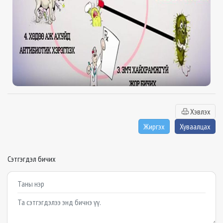
Хэвлэх
Жиргэх
Хуваалцах
Сэтгэгдэл бичих
Example textarea