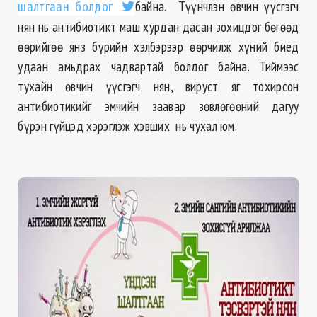
шалтгаан болдог
байна. Түүнчлэн өвчин үүсгэгч
нян нь антибиотикт маш хурдан дасан зохицдог бөгөөд
өөрийгөө янз бүрийн хэлбэрээр өөрчилж хүний биед
удаан амьдрах чадвартай болдог байна. Тиймээс
тухайн өвчин үүсгэгч нян, вируст яг тохирсон
антибиотикийг эмчийн заавар зөвлөгөөний дагуу
бүрэн гүйцэд хэрэглэж хэвших нь чухал юм.