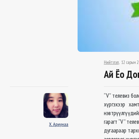
Нийтлэл
12 сарын 2
Ай Ёо До
“V” телевиз бол
хүргэхээр хам
нэвтрүүлгүүдий
гарагт “V” теле
Х. Ариунаа
дугаараар тарх
зөвлөгөөг хүргэе