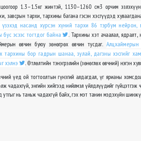
лцоогоор 1.3–1.5кг жинтэй, 1130–1260 см3 орчим эзлэхүүн
хи, завсрын тархи, тархины багана гэсэн хэсгүүдэд хуваагдан
 үзэхэд насанд хүрсэн хүний тархи 86 тэрбум нейрон,
 бус эсээс тогтдог байна
. Тархины хэт ачаалал, ядралт,
ймерын өвчин буюу зөнөгрөх өвчин тусдаг.
Алцхаймерын
их тархины бор гадрын шанаа, зулай, дагзны хэсгийг ха
г хэлнэ
. Өтлөлтийн тэнэгрэлийн (зөнөглөх өвчний) нэгэн хув
чний үед ой тогтоолтын гүнзгий алдагдал, үг ярианы хомсдол,
лж чадахгүй, энгийн хийгээд нийлмэл үйлдлүүдийг гүйцэтгэж ч
 утгыг нь таньж чадахгүй байх, гэх мэт танин мэдэхүйн шинжү