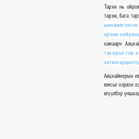
Тархи нь ойро
тархи, бага тар
шинжилгээнээс
орчим нейроны
хамаарч Алцха
тэнэгрэл гэж 
хатингаршилты
Алцхаймерын ев
юмсыг нэрлэн хэ
өгүүлбэр уншаад