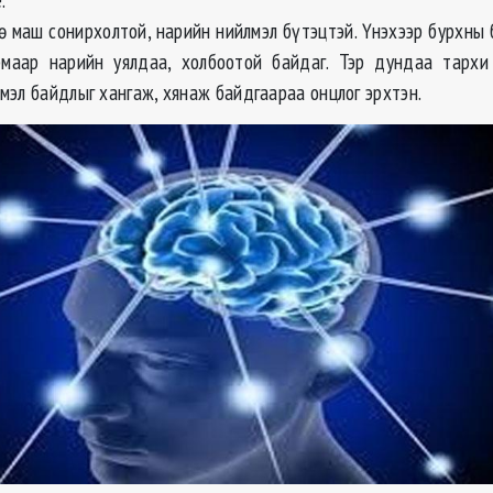
ө маш сонирхолтой, нарийн нийлмэл бүтэцтэй. Үнэхээр бурхны 
рмаар нарийн уялдаа, холбоотой байдаг. Тэр дундаа тархи
мэл байдлыг хангаж, хянаж байдгаараа онцлог эрхтэн.