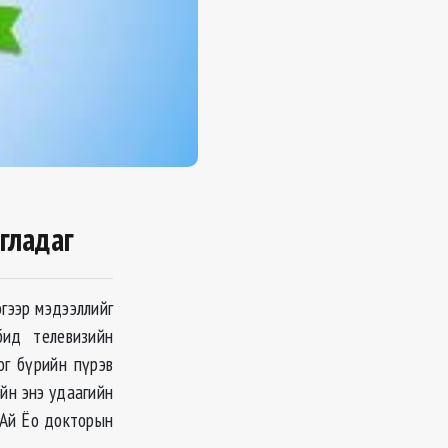
гладаг
эгээр мэдээллийг
бид телевизийн
ог бүрийн пүрэв
ийн энэ удаагийн
 Ай Ёо докторын