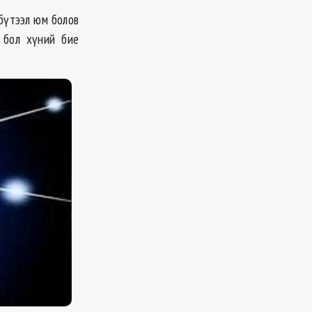
бүтээл юм болов
 бол хүний бие