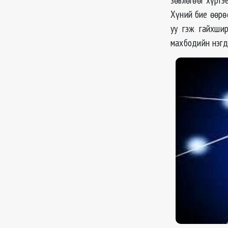
Хүний бие өөрө
уу гэж гайхши
махбодийн нэгд