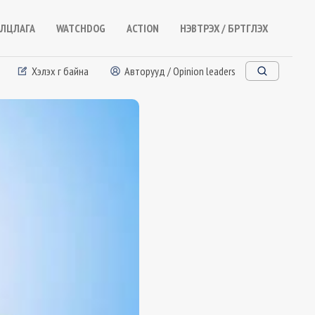
ЛЦЛАГА
WATCHDOG
ACTION
НЭВТРЭХ / БҮРТГҮҮЛЭХ
Хэлэх үг байна
Авторууд / Opinion leaders