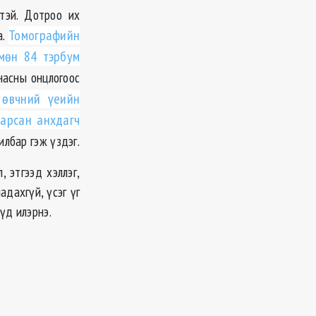
тэй. Дотроо их
а.
Томографийн
 мөн 84 тэрбум
 насны онцлогоос
 өвчний үеийн
марсан анхдагч
илбар гэж үздэг.
 этгээд хэллэг,
адахгүй, үсэг үг
үд илэрнэ.