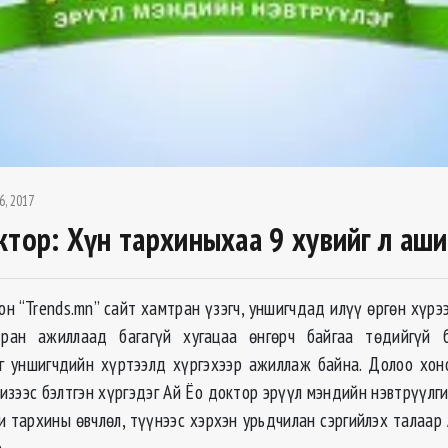
6, 2017
ктор: Хүн тархиныхаа 9 хувийг л аши
он “Trends.mn” сайт хамтран үзэгч, уншигчдад илүү өргөн хүрэ
тран ажиллаад багагүй хугацаа өнгөрч байгаа төдийгүй 
г уншигчдийн хүртээлд хүргэхээр ажиллаж байна. Долоо хон
визээс бэлтгэн хүргэдэг Ай Ёо доктор эрүүл мэндийн нэвтрүүлг
и тархины өвчлөл, түүнээс хэрхэн урьдчилан сэргийлэх талаар
.