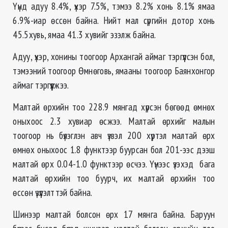
Үүнд адуу 8.4%, үхэр 7.5%, тэмээ 8.2% хонь 8.1% ямаа
6.9%-иар өссөн байна. Нийт мал сүргийн дотор хонь
45.5хувь, ямаа 41.3 хувийг эзэлж байна.
​Адуу, үхэр, хонины тоогоор Архангай аймаг тэргүүлсэн бол,
тэмээний тоогоор Өмнөговь, ямааны тоогоор Баянхонгор
аймаг тэргүүлжээ.
Малтай өрхийн тоо 228.9 мянгад хүрсэн бөгөөд өмнөх
оныхоос 2.3 хувиар өсжээ. Малтай өрхийг малын
тоогоор нь бүлэглэн авч үзвэл 200 хүртэл малтай өрх
өмнөх оныхоос 1.8 функтээр буурсан бол 201-ээс дээш
малтай өрх 0.04-1.0 функтээр өсчээ. Үүнээс үзэхэд бага
малтай өрхийн тоо буурч, их малтай өрхийн тоо
өссөн үзүүлэлттэй байна.
Шинээр малтай болсон өрх 17 мянга байна. Баруун