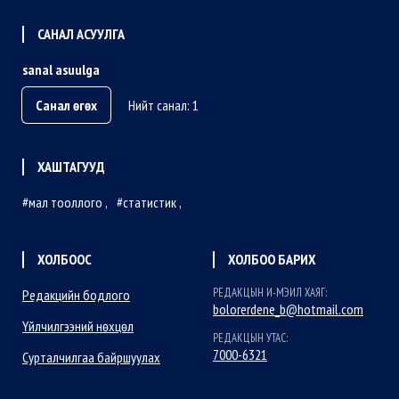
САНАЛ АСУУЛГА
sanal asuulga
Санал өгөх
Нийт санал: 1
ХАШТАГУУД
мал тооллого
статистик
ХОЛБООС
ХОЛБОО БАРИХ
РЕДАКЦЫН И-МЭИЛ ХАЯГ:
Редакцийн бодлого
bolorerdene_b@hotmail.com
Үйлчилгээний нөхцөл
РЕДАКЦЫН УТАС:
7000-6321
Сурталчилгаа байршуулах