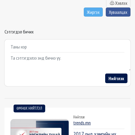
Хэвлэх
Жиргэх
Хуваалцах
Сэтгэгдэл бичих
Example textarea
Нийтлэх
ӨМНӨХ НИЙТЛЭЛ
Нийтлэл
trends.mn
2017 онд хамгийн их