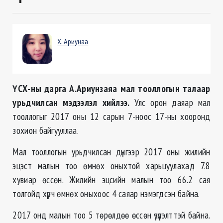
Х. Ариунаа
ҮСХ-ны дарга А.Ариунзаяа
мал тооллогын талаар
урьдчилсан мэдээлэл хийлээ.
Улс орон даяар мал
тооллогыг 2017 оны 12 сарын 7-ноос 17-ны хооронд
зохион байгууллаа.
Мал тооллогын урьдчилсан дүнгээр 2017 оны жилийн
эцэст малын тоо өмнөх оныхтой харьцуулахад 7.8
хувиар өссөн. Жилийн эцсийн малын тоо 66.2 сая
толгойд хүрч өмнөх оныхоос 4 саяар нэмэгдсэн байна.
2017 онд малын тоо 5 төрөлдөө өссөн үзүүлэлттэй байна.