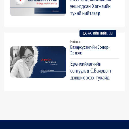
уншигдсан Хөгжлийн
тухай нийтлэлүүд
ДАРААГИЙН НИЙТЛЭЛ
Нийтлэл
Базарсүрэнгийн Болор-
Эрдэнэ
Ерөнхийлөгчийн
сонгуульд С.Баярцогт
дэвших эсэх тухайд