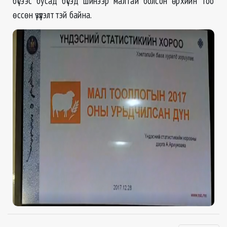
бүсээс бусад бүсэд шинээр малтай болсон өрхийн тоо
өссөн үзүүлэлттэй байна.