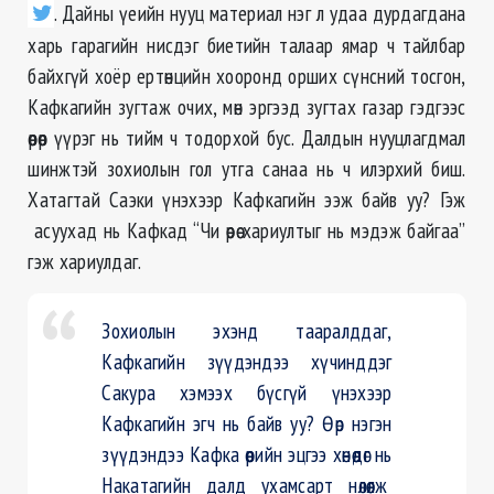
. Дайны үеийн нууц материал нэг л удаа дурдагдана
харь гарагийн нисдэг биетийн талаар ямар ч тайлбар
байхгүй хоёр ертөнцийн хооронд орших сүнсний тосгон,
Кафкагийн зугтаж очих, мөн эргээд зугтах газар гэдгээс
өөрөөр үүрэг нь тийм ч тодорхой бус. Далдын нууцлагдмал
шинжтэй зохиолын гол утга санаа нь ч илэрхий биш.
Хатагтай Саэки үнэхээр Кафкагийн ээж байв уу? Гэж
асуухад нь Кафкад “Чи өөрөө хариултыг нь мэдэж байгаа”
гэж хариулдаг.
Зохиолын эхэнд тааралддаг,
Кафкагийн зүүдэндээ хүчинддэг
Сакура хэмээх бүсгүй үнэхээр
Кафкагийн эгч нь байв уу? Өөр нэгэн
зүүдэндээ Кафка өөрийн эцгээ хөнөөдөг нь
Накатагийн далд ухамсарт нөлөөлж