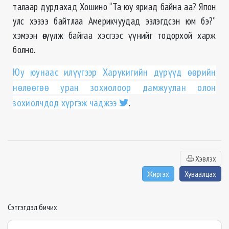
талаар дурдахад Хошино “Та юу яриад байна аа? Япон
улс хэзээ байтлаа Америкчуудад эзлэгдсэн юм бэ?”
хэмээн өгүүлж байгаа хэсгээс үүнийг тодорхой харж
болно.
Юу юунаас илүүгээр Харүкигийн дүрүүд өөрийн
нөлөөгөө уран зохиолоор дамжуулан олон
зохиолчдод хүргэж чаджээ
.
Хэвлэх
Жиргэх
Хуваалцах
Сэтгэгдэл бичих