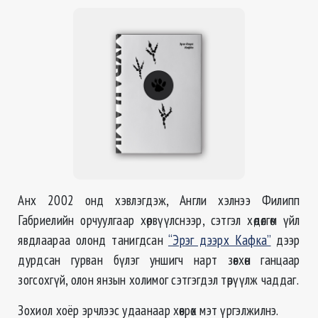
Анх 2002 онд хэвлэгдэж, Англи хэлнээ Филипп
Габриелийн орчуулгаар хөрвүүлснээр, сэтгэл хөдөлгөм үйл
явдлаараа олонд танигдсан
“Эрэг дээрх Кафка”
дээр
дурдсан гурван бүлэг уншигч нарт зөвхөн ганцаар
зогсохгүй, олон янзын холимог сэтгэгдэл төрүүлж чаддаг.
Зохиол хоёр эрчлээс удаанаар хөврөх мэт үргэлжилнэ.