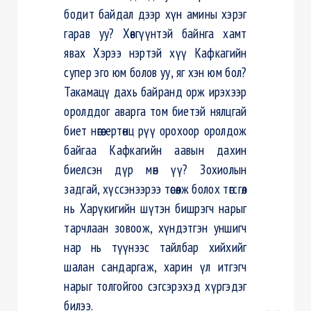
бодит байдал дээр хүн амины хэрэг
гарав уу? Хөвгүүнтэй байнга хамт
явах Хэрээ нэртэй хүү Кафкагийн
супер эго юм болов уу, яг хэн юм бол?
Такамацү дахь байранд орж ирэхээр
оролддог аварга том биетэй нялцгай
биет нөгөө ертөнц рүү орохоор оролдож
байгаа Кафкагийн аавын дахин
биелсэн дүр мөн үү? Зохиолын
задгай, хүссэнээрээ төсөөлж болох төгсгөл
нь Харүкигийн шүтэн бишрэгч нарыг
тарчлаан зовоож, хүндэтгэн уншигч
нар нь түүнээс тайлбар хийхийг
шалан сандаргаж, харин үл итгэгч
нарыг толгойгоо сэгсэрэхэд хүргэдэг
билээ.