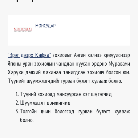
МОНСУДАР
"Эрэг дээрх Кафка"
зохиолыг Англи хэлнээ хөрвүүлснээр
Японы уран зохиолын чандлан нуусан эрдэнэ Мүраками
Харүки дэлхий дахинаа танигдсан зохиолч болсон юм.
Түүнийг шүүмжлэгчдийг гурван бүлэгт хувааж болно.
Түүний зохиолд мансуурсан хэт шүтэгчид
Шүүмжлэлт дэмжигчид
Толгойн өвчин бологсод гурван бүлэгт хувааж
болно.