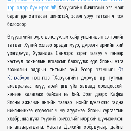
тэр өдөр бүү ирэг.
Харүкигийн бичлэгийн хэв маяг
бараг өдөөн хатгасан шинжтэй, эсвэл уруу татсан ч гэж
болохоор.
Өгүүлэгчийн зүрх дэнслүүлэм хайр уншигчдын сэтгэлийг
татдаг. Хүний хэлээр ярьдаг муур, дүрвэгч армийн хий
үзэгдлүүд, Хурандаа Сандэрс зэрэг галзуу ч гэмээр
хэсгүүд зохиолын өнгө аясыг баяжуулж өгдөг. Японы утга
зохиолын алдрын титмийг зүй ёсоор эзэмшигч
Оэ
Кэнзабүро
нэгэнтээ “Харүкигийн дүрүүд өдөр тутмын
амьдралаас илүү, арай өргөн үйл явдалд оролцоосой”
хэмээн халаглаж байсан нь бий. Эрэг дээрх Кафка
Японы ажилчин ангийн талаар ихийг өгүүлэхээс гадна
нийгмийнхээ өнгө аясыг ч мөн агуулжээ. Японы сургалтын
хөтөлбөр, ялангуяа түүхийн хичээлийг илэрхий шүүмжилсэн
нь анзаарагдана. Наката Дэлхийн хоёрдугаар дайны