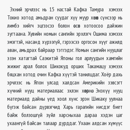
Эхний эрчлээс нь 15 настай Кафка Тамура хэмээх
Токио хотод амьдран суудаг хүү муур хөнөөн сүнсээр нь
лимбэ хийгч эцгээсээ болон өссөн хотоосоо дайжин
зугтаана. Хувийн номын сангийн эрхлэгч Ошима хэмээх
эмэгтэй, насанд хүрээгүй, гэрээсээ оргосон хүүг ажилд
аван, амьдрах байраар тэтгэдэг. Номын сангийн нууцлаг
эзэн хатагтай Саэкитэй Японы гол арлуудын хамгийн
жижиг арал болох Шикокуд орших Такамацу хэмээх
бяцхан хотод очин Кафка хүүтэй танилцдаг. Хоёр дахь
эрчлээс нь Япон улсад халдсан Америкийн зэвсэгт
хүчний нууц материалаас эхлэн хөвөрнө. Энэхүү нууц
материалд дайны үед хоол хүнс эрэн Шикаку уулнаа
бүгэж байсан дүрвэгчид Харь гарагийн нисдэг биет
байж болзошгүй зүйл харсныхаа дараа хэдэн цаг
ухаангүй байсан талаар дурддаг. Ухаан алдсан хүмүүс