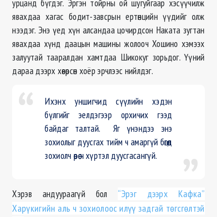
урцанд бүгдэг. Эргэн тойрны ой шугуйгаар хэсүүчилж
явахдаа хагас бодит-завсрын ертөнцийн үүдийг олж
нээдэг. Энэ үед хүн алсандаа цочирдсон Наката зугтан
явахдаа хүнд даацын машины жолооч Хошино хэмээх
залуутай тааралдан хамтдаа Шикокуг зорьдог. Үүний
дараа дээрх хөвөрсөн хоёр эрчлээс нийлдэг.
Ихэнх уншигчид сүүлийн хэдэн
бүлгийг эелдэгээр орхичих гээд
байдаг талтай. Яг үнэндээ энэ
зохиолыг дуусгах тийм ч амаргүй бөгөөд
зохиолч өөрөө ч хүртэл дуусгасангүй.
Хэрэв андуураагүй бол
“Эрэг дээрх Кафка”
Харүкигийн аль ч зохиолоос илүү задгай төгсгөлтэй