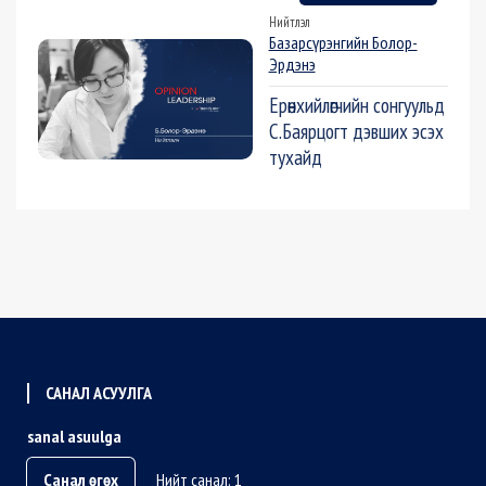
Нийтлэл
Базарсүрэнгийн Болор-
Эрдэнэ
Ерөнхийлөгчийн сонгуульд
С.Баярцогт дэвших эсэх
тухайд
САНАЛ АСУУЛГА
sanal asuulga
Санал өгөх
Нийт санал: 1