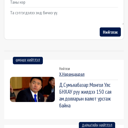
Example textarea
Нийтлэх
ӨМНӨХ НИЙТЛЭЛ
Нийтлэл
Х.Наранцацрал
Д.Сумъяабазар:Монгол Улс
БНХАУ руу жилдээ 150 сая
ам.долларын валют урсгаж
байна
ДАРААГИЙН НИЙТЛЭЛ