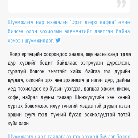
Шүүмжлэгч нар ихэвчлэн "Эрэг дээрх кафка" өмнө
бичсэн олон зохиолын элементийг давтсан байна
хэмээн шүүмжилдэг.
Хоёр ертөнцийн хоорондох хаалга, өсвөр насныханд төрдөг
дур хүслийг бодит байдлаас хэтрүүлэн дүрсэлсэн,
сураггүй болсон эмэгтэйг хайж байгаа гол дүрийн
өгүүлэгч, сексийн эрх чөлөөг эрхэмлэгч өөр нэгэн дүр, дайны
үед тохиолдох ер бусын үзэгдэл, дагшаа хөгжим, виски,
кофе, найрал дууны талаар Шинжүкүгийн хэн хүний
хүртэх боломжоос илүү гүнзгий мэдлэгтэй дурын нэгэн
оршин суугч гээд түүний бусад зохиолуудтай төстэй
зүйл олон.
Шүүмжлэгч нарт таалагдах гэж зохиол бичдэг болох