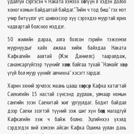
удалгүй сэргэсэн ч Наката хэмээх хөвгүүн л хэдэн долоо
хоног комын байдалтай байдаг.“Тийм ч тод биш” гэх мэт
учир битүүлэг үгс шивнэсээр хүү сэрэхдээ мууртай ярих
чадвартай болсноо мэддэг.
50 жилийн дараа, алга болсон гэрийн тэжээмэл
муурнуудыг хайх ажлаа хийж байхдаа Наката
Кафкагийн аавтай (Жэк Даниелс) тааралдаж,
санамсаргүйгээр түүнийг хөнөөж байгаа тухай “Намайг хөнөө,
үгүй бол муур үүнийг авчихна” хэсэгт гардаг.
Харин эхний эрчлээс маань цааш хөвөрсөөр Кафка хатагтай
Саекигийн 15 настай сүнсэнд дурлаж, улмаар номын
сангийн эзэн Саекитай жиг ургуулдаг. Бодит байдал
дээр Саеки эзэгтэй түүний ээж шиг хүн бөгөөд магадгүй
Кафкагийн ээж ч байж болно. Эцгийнхээ үхэлд
сэрдэгдэх вий хэмээн айсан Кафка Ошима уулан дахь