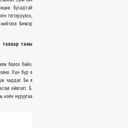
өнцөө бусадтай
ён гэгээрүүлэх,
нийтлэл бичвэр
н талаар таны
элж болох байх.
олно. Хүн бүр л
уж чаддаг. Би л
гөл ойлголт. Б.
нь ноён нуруугаа