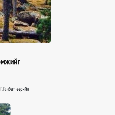
эмжийг
Г.Ганбат өөрийн