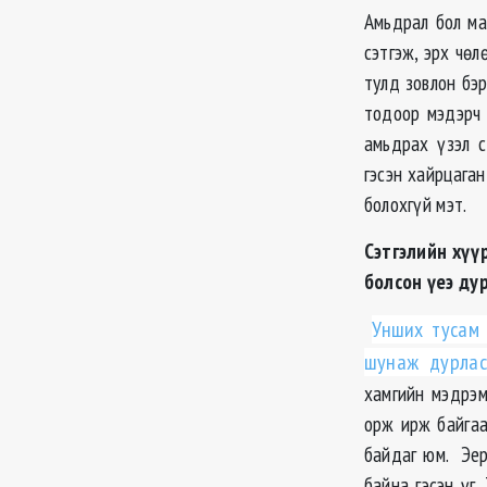
Амьдрал бол ма
сэтгэж, эрх чө
тулд зовлон бэ
тодоор мэдэрч 
амьдрах үзэл с
гэсэн хайрцаган
болохгүй мэт.
Сэтгэлийн хүү
болсон үеэ ду
Унших тусам 
шунаж дурла
хамгийн мэдрэм
орж ирж байгаа
байдаг юм. Эер
байна гэсэн үг