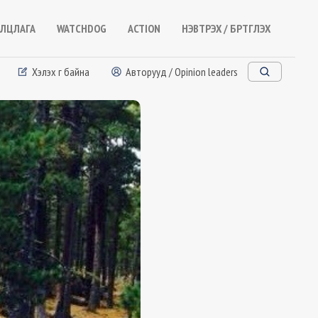
ЛЦЛАГА
WATCHDOG
ACTION
НЭВТРЭХ / БҮРТГҮҮЛЭХ
Хэлэх үг байна
Авторууд / Opinion leaders