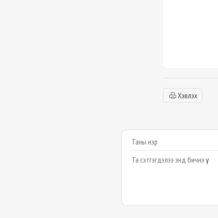
Хэвлэх
Сэтгэгдэл бичих
Example textarea