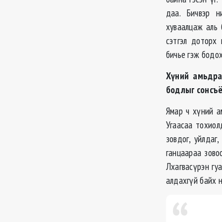
даа. Бичвэр н
хуваалцаж аль 
сэтгэл доторх
бичье гэж бодох
Хүний амьдра
бодлыг сонсъ
Ямар ч хүний а
Угаасаа тохиол
зовдог, уйлдаг
ганцаараа зово
Лхагвасүрэн гуа
алдахгүй байх н