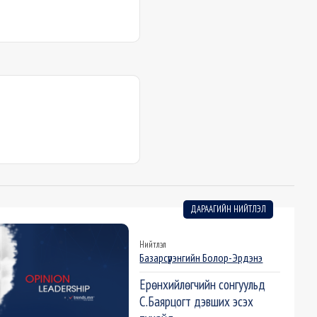
ДАРААГИЙН НИЙТЛЭЛ
Нийтлэл
Базарсүрэнгийн Болор-Эрдэнэ
Ерөнхийлөгчийн сонгуульд
С.Баярцогт дэвших эсэх