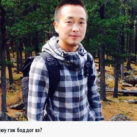
юу гэж боддог вэ?