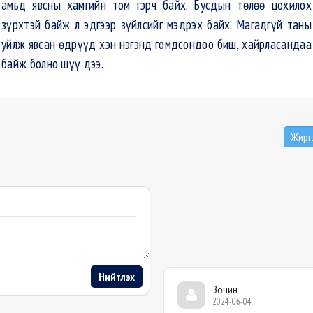
амьд явсны хамгийн том гэрч байх. Бусдын төлөө цохилох
зүрхтэй байж л эдгээр зүйлсийг мэдрэх байх. Магадгүй таны
уйлж явсан өдрүүд хэн нэгэнд гомдсондоо биш, хайрласандаа
байж болно шүү дээ.
Жирг
Нийтлэх
Зочин
2024-06-04