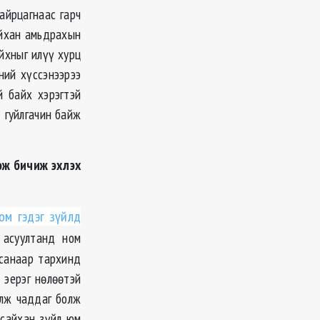
айрцагнаас гарч
айхан амьдрахын
йхныг илүү хурц
ний хүссэнээрээ
й байх хэрэгтэй
д гуйлгачин байж
ож бичиж эхлэх
ом гэдэг зүйлд
 асуултанд ном
дсанаар тархинд
 эерэг нөлөөтэй
элж чаддаг болж
 сайхан зүйл юм