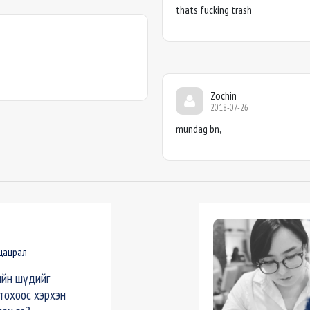
thats fucking trash
Zochin
2018-07-26
mundag bn,
цацрал
йн шүдийг
тохоос хэрхэн