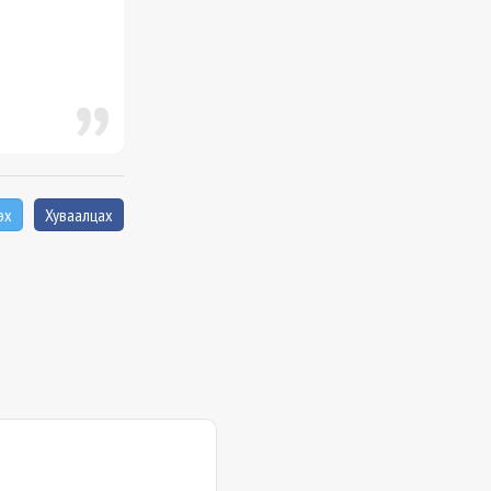
эх
Хуваалцах