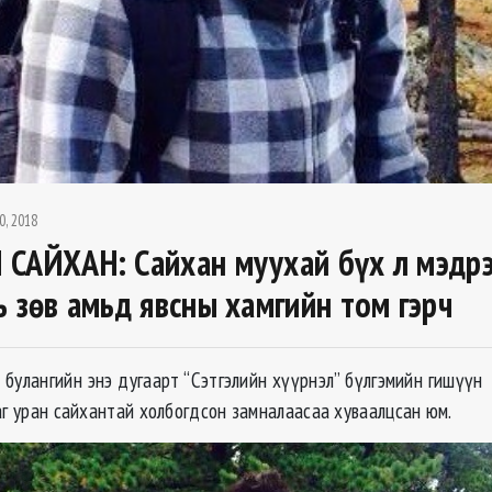
0, 2018
САЙХАН: Сайхан муухай бүх л мэдр
ь зөв амьд явсны хамгийн том гэрч
 булангийн энэ дугаарт “Сэтгэлийн хүүрнэл” бүлгэмийн гишүүн 
аг уран сайхантай холбогдсон замналаасаа хуваалцсан юм.