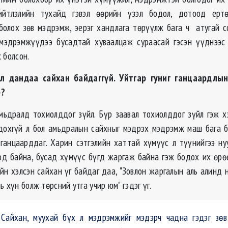
ийтлэлийн тухайд гэвэл өөрийн үзэл бодол, дотоод ерт
болох зөв мэдрэмж, эерэг хандлага төрүүлж бага ч атугай со
 мэдрэмжүүдээ бусадтай хуваалцаж сураасай гэсэн үүднээс 
 болсон.
л дандаа сайхан байдаггүй. Уйтгар гуниг ганцаардлы
ё?
мьдралд тохиолддог зүйл. Бүр заавал тохиолддог зүйл гэж х
дохгүй л бол амьдралын сайхныг мэдрэх мэдрэмж маш бага б
, ганцаарддаг. Харин сэтгэлийн хаттай хүмүүс л түүнийгээ ну
од байна, бусад хүмүүс бүгд жаргаж байна гэж бодох их өрөөс
йн хэлсэн сайхан үг байдаг даа, "Зовлон жаргалын аль алинд 
ь хүн болж төрсний утга учир юм" гэдэг үг.
Сайхан, муухай бүх л мэдрэмжийг мэдэрч чадна гэдэг зөв