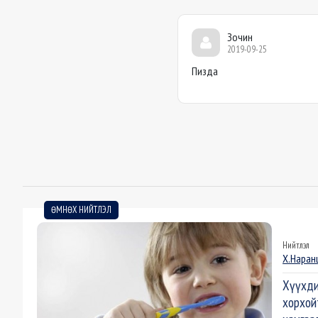
Зочин
2019-09-25
Пизда
ӨМНӨХ НИЙТЛЭЛ
Нийтлэл
Х.Наран
Хүүхди
хорхой