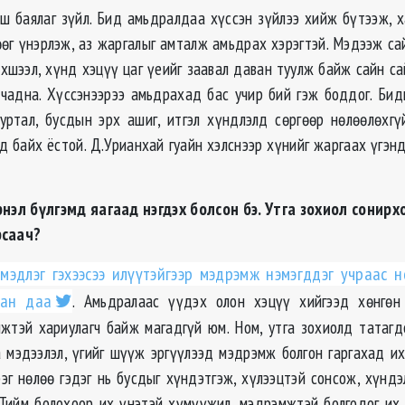
ш баялаг зүйл. Бид амьдралдаа хүссэн зүйлээ хийж бүтээж, х
лөөг үнэрлэж, аз жаргалыг амталж амьдрах хэрэгтэй. Мэдээж с
рхшээл, хүнд хэцүү цаг үеийг заавал даван туулж байж сайн са
чадна. Хүссэнээрээ амьдрахад бас учир бий гэж боддог. Бид
уртал, бусдын эрх ашиг, итгэл хүндлэлд сөргөөр нөлөөлөхгү
д байх ёстой. Д.Урианхай гуайн хэлснээр хүнийг жаргаах үгэн
рнэл бүлгэмд яагаад нэгдэх болсон бэ. Утга зохиол сонирх
рсаач?
мэдлэг гэхээсээ илүүтэйгээр мэдрэмж нэмэгддэг учраас н
сан даа
. Амьдралаас үүдэх олон хэцүү хийгээд хөнгөн
жтэй хариулагч байж магадгүй юм. Ном, утга зохиолд татаг
 мэдээлэл, үгийг шүүж эргүүлээд мэдрэмж болгон гаргахад их
эг нөлөө гэдэг нь бусдыг хүндэтгэж, хүлээцтэй сонсож, хүнд
. Тийм болохоор их үнэтэй хүмүүжил, мэдрэмжтэй болгодог их