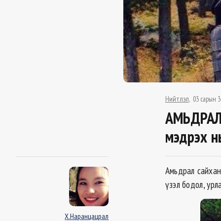
Нийтлэл
03 сарын 3
АМЬДРАЛ 
мэдрэх н
Амьдрал сайхан
үзэл бодол, урл
Х.Наранцацрал