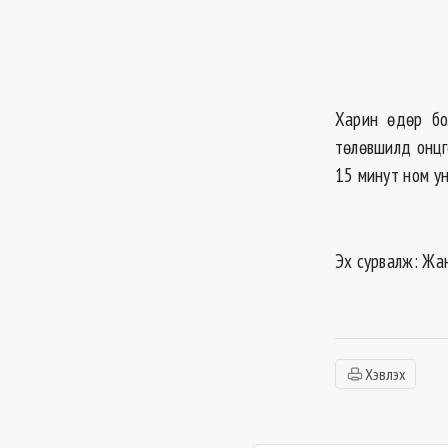
Харин өдөр бо
төлөвшилд онцг
15 минут ном ун
Эх сурвалж: Жа
Хэвлэх