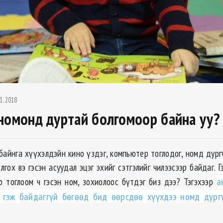
1, 2018
номонд дуртай болгомоор байна уу?
айнга хүүхэлдэйн кино үздэг, компьютер тоглодог, номд дург
гох вэ гэсэн асуудал эцэг эхийг сэтгэлийг чилээсээр байдаг. 
р тоглоом ч гэсэн ном, зохиолоос бүтдэг биз дээ? Тэгэхээр
а
 гэж байдаггүй бөгөөд бид өөрсдөө хүүхдээ номд дург