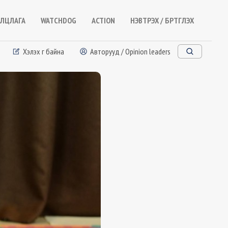
ЛЦЛАГА
WATCHDOG
ACTION
НЭВТРЭХ / БҮРТГҮҮЛЭХ
Хэлэх үг байна
Авторууд / Opinion leaders