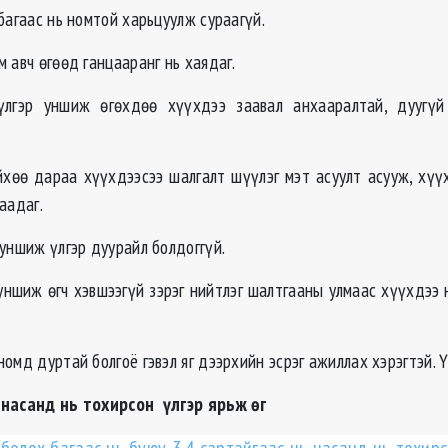
багаас нь номтой харьцуулж сураагүй.
 авч өгөөд ганцааранг нь хаядаг.
 үлгэр уншиж өгөхдөө хүүхдээ заавал анхааралтай, дуугүй
йхөө дараа хүүхдээсээ шалгалт шүүлэг мэт асуулт асууж, хүү
аадаг.
уншиж үлгэр дуурайл болдоггүй.
 уншиж өгч хэвшээгүй зэрэг нийтлэг шалтгааны улмаас хүүхдээ 
омд дуртай болгоё гэвэл яг дээрхийн эсрэг ажиллах хэрэгтэй. 
 насанд нь тохирсон үлгэр ярьж өг