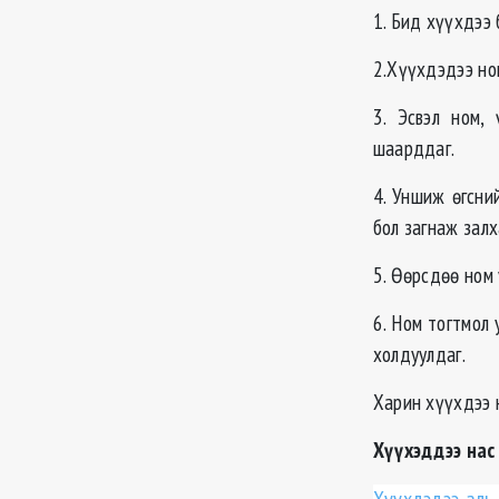
1. Бид хүүхдээ 
2.Хүүхдэдээ ном
3. Эсвэл ном,
шаарддаг.
4. Уншиж өгсни
бол загнаж залх
5. Өөрсдөө ном 
6. Ном тогтмол
холдуулдаг.
Харин хүүхдээ н
Хүүхэддээ нас