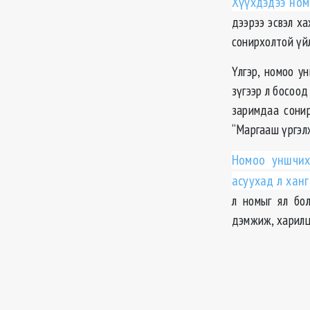
Хүүхдэдээ ном
дээрээ эсвэл х
сонирхолтой үйл
Үлгэр, номоо у
зүгээр л босоод
заримдаа сони
“Маргааш үргэл
Номоо уншчих
асуухад л хан
л номыг ял бо
дэмжиж, харилц