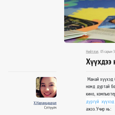
Нийтлэл
05 сарын 3
Хүүхдээ 
Манай хүүхэд б
номд дуртай бол
кино, компьюте
дургүй хүүхэд
Х.Наранцацрал
Сэтгүүлч
ажээ. Учир нь: