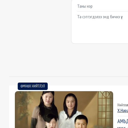
Сэтгэгдэл бичих
Example textarea
ӨМНӨХ НИЙТЛЭЛ
Нийтлэ
Х.Нар
АМЬД
минь