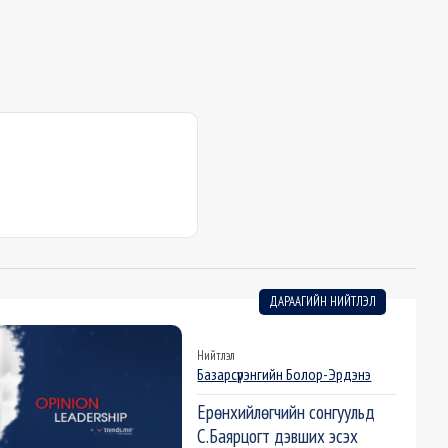
ДАРААГИЙН НИЙТЛЭЛ
Нийтлэл
Базарсүрэнгийн Болор-Эрдэнэ
Ерөнхийлөгчийн сонгуульд
С.Баярцогт дэвших эсэх