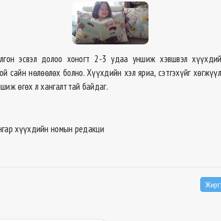
лгон эсвэл долоо хоногт 2-3 удаа уншиж хэвшвэл хүүхдий
ой сайн нөлөөлөх болно. Хүүхдийн хэл яриа, сэтгэхүйг хөгжүү
шиж өгөх л хангалттай байдаг.
нгар хүүхдийн номын редакци
Жирг