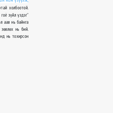
он ном үзүүлж,
тай холбоотой.
 гоё зүйл үздэг”
эл аав нь байнга
зөвлөх нь бий.
нд нь тохирсон