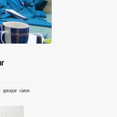
аг
с урладаг салон