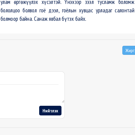
улам өргөжүүлэх хүсэлтэй. Үнэхээр зээл тусламж боломж
бололцоо болвол гоё дээл, гоёлын хувцас урладаг салонтай
болмоор байна. Санаж явбал бүтэх байх.
Жирг
Нийтлэх