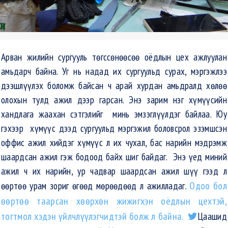
Арван жилийн сургууль төгссөнөөсөө оёдлын цех ажлуулан
амьдарч байна. Уг нь надад их сургуульд сурах, мэргэжлээ
дээшлүүлэх боломж байсан ч арай хурдан амьдралд хөлөө
олохын тулд ажил дээр гарсан. Энэ зарим нэг хүмүүсийн
хандлага жаахан сэтгэлийг минь эмзэглүүлдэг байлаа. Юу
гэхээр хүмүүс дээд сургуульд мэргэжил боловсрол эзэмшсэн
оффис ажил хийдэг хүмүүс л их чухал, бас нарийн мэдрэмж
шаардсан ажил гэж бодоод байх шиг байдаг. Энэ үед миний
ажил ч их нарийн, ур чадвар шаардсан ажил шүү гээд л
өөртөө урам зориг өгөөд мөрөөдөөд л ажилладаг.
Одоо бол
өөртөө таарсан хөөрхөн жижигхэн оёдлын цехтэй,
тогтмол хэдэн үйлчлүүлэгчидтэй болж л байна.
Цаашид