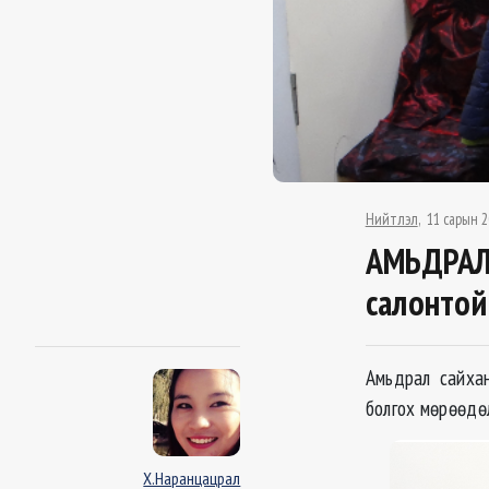
Нийтлэл
11 сарын 2
АМЬДРАЛ 
салонтой
Амьдрал сайхан
болгох мөрөөдө
Х.Наранцацрал