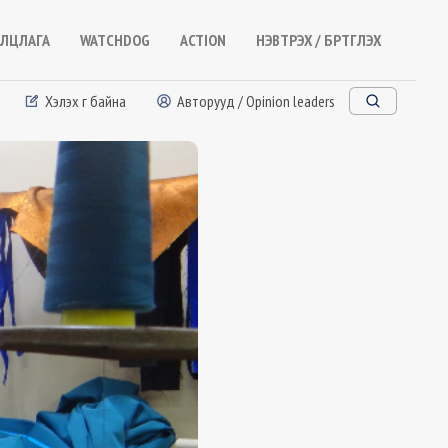
ЛЦЛАГА
WATCHDOG
ACTION
НЭВТРЭХ / БҮРТГҮҮЛЭХ
Хэлэх үг байна
Авторууд / Opinion leaders