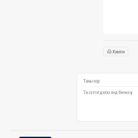
Хэвлэх
Сэтгэгдэл бичих
Example textarea