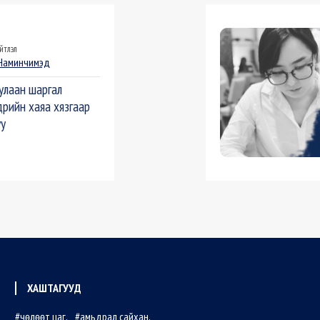
йтлэл
Наминчимэд
улаан шаргал
дрийн хаяа хязгаар
уу
ХАШТАГУУД
чөлөөт цаг
амьдрал сайхан