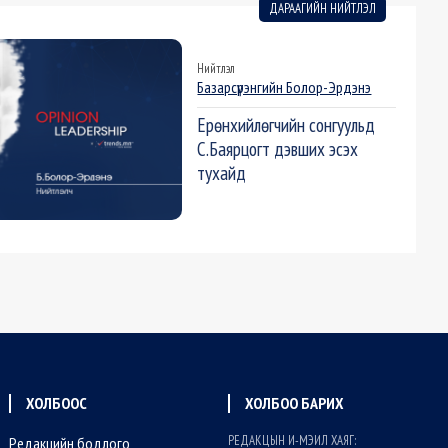
ДАРААГИЙН НИЙТЛЭЛ
Нийтлэл
Базарсүрэнгийн Болор-Эрдэнэ
Ерөнхийлөгчийн сонгуульд
С.Баярцогт дэвших эсэх
тухайд
ХОЛБООС
ХОЛБОО БАРИХ
РЕДАКЦЫН И-МЭИЛ ХАЯГ:
Редакцийн бодлого