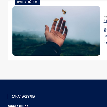
ӨМНӨХ НИЙТЛЭЛ
Ни
Б.
Д
ө
р
САНАЛ АСУУЛГА
sanal asuulga