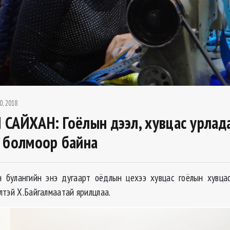
0, 2018
САЙХАН: Гоёлын дээл, хувцас урлад
 болмоор байна
 булангийн энэ дугаарт оёдлын цехээ хувцас гоёлын хувца
лтэй Х.Байгалмаатай ярилцлаа.