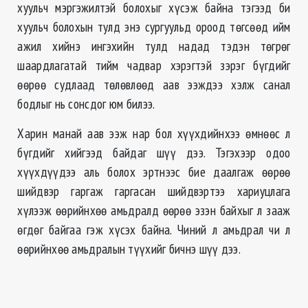
хуульч мэргэжилтэй болохыг хүсэж байна тэгээд би
хуульч болохын тулд энэ сургуульд ороод төгсөөд ийм
ажил хийнэ ингэхийн тулд надад тэдэн төгрөг
шаардлагатай тийм чадвар хэрэгтэй зэрэг бүгдийг
өөрөө судлаад төлөвлөөд аав ээждээ хэлж санал
бодлыг нь сонсдог юм билээ.
Харин манай аав ээж нар бол хүүхдийнхээ өмнөөс л
бүгдийг хийгээд байдаг шүү дээ. Тэгэхээр одоо
хүүхдүүдээ аль болох эртнээс бие даалгаж өөрөө
шийдвэр гаргаж гаргасан шийдвэртээ хариуцлага
хүлээж өөрийнхөө амьдралд өөрөө эзэн байхыг л зааж
өгдөг байгаа гэж хүсэх байна. Чиний л амьдрал чи л
өөрийнхөө амьдралын түүхийг бичнэ шүү дээ.