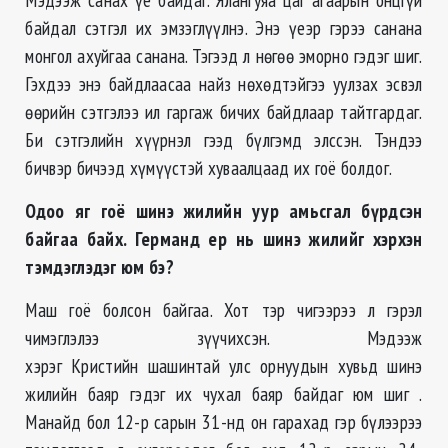
байдал сэтгэл их эмзэглүүлнэ. Энэ үеэр гэрээ санана
монгол ахуйгаа санана. Тэгээд л нөгөө эморно гэдэг шиг.
Гэхдээ энэ байдлаасаа найз нөхөдтэйгээ уулзах эсвэл
өөрийн сэтгэлээ ил гаргаж бичих байдлаар тайтгардаг.
Би сэтгэлийн хүүрнэл гээд бүлгэмд элссэн. Тэндээ
бичвэр бичээд хүмүүстэй хуваалцаад их гоё болдог.
Одоо яг гоё шинэ жилийн уур амьсгал бүрдсэн
байгаа байх. Германд ер нь шинэ жилийг хэрхэн
тэмдэглэдэг юм бэ?
Маш гоё болсон байгаа. Хот тэр чигээрээ л гэрэл
чимэглэлээ зүүчихсэн. Мэдээж
хэрэг Кристийн шашинтай улс орнуудын хувьд шинэ
жилийн баяр гэдэг их чухал баяр байдаг юм шиг .
Манайд бол 12-р сарын 31-нд он гарахад гэр бүлээрээ