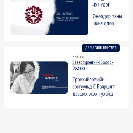
ИХ НҮДЭН
Өнөөдөр таны
шинэ өдөр
ДАРААГИЙН НИЙТЛЭЛ
Нийтлэл
Базарсүрэнгийн Болор-
Эрдэнэ
Ерөнхийлөгчийн
сонгуульд С.Баярцогт
дэвших эсэх тухайд