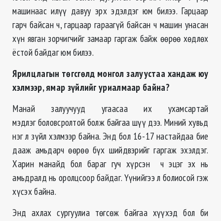
машинаас илүү давуу эрх эдэлдэг юм билээ. Гарцаар
гарч байсан ч, гарцаар гараагүй байсан ч машин унасан
хүн явган зорчигчийг замаар гаргаж байж өөрөө хөдлөх
ёстой байдаг юм билээ.
Ярилцлагын төгсгөлд монгол залуустаа хандаж юу
хэлмээр, ямар зүйлийг уриалмаар байна?
Манай залуучууд угаасаа их ухамсартай
мэдлэг боловсролтой болж байгаа шүү дээ. Миний хувьд
нэг л зүйл хэлмээр байна. Энд бол 16-17 настайдаа бие
дааж амьдарч өөрөө бүх шийдвэрийг гаргаж эхэлдэг.
Харин манайд бол бараг гуч хүрсэн ч эцэг эх нь
амьдралд нь оролцсоор байдаг. Үүнийгээ л болиосой гэж
хүсэх байна.
Энд ахлах сургуулиа төгсөж байгаа хүүхэд бол би