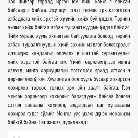
цоо шинээр гараад ирсэн юм биш. Байж л байсан
байсаар л байгаа. Эрүүл шүүлт гэдэг төрөөс эрх олгогдсон
албадлага хийх эрхтэй хүмүүсийн хийж буй үйлдэл. Төрийн
ажлыг хийж байгаа албан тушаалтнуудын үйлдэл байдаг.
Тийм учраас хууль хяналтын байгууллага болоод төрийн
албан тушаалтнуудын хүний эрхийн мэдлэг боловсролыг
дээшлүүлэх хандлагыг өөрчлөх үе шаттай сургалтуудыг
хийх хэрэгтэй байгаа юм. Үүнийг өөрчлөхгүйгээр мянга
хэлээд, мянга хариуцлагын тогтолцоо яриад огтхон ч
өөрчлөгдөхгүй юм. Хуулиндаа бол хууль бусаар хохирсон
хохирлоо төрөөс төлүүлэх эрх зүйн заалт байгаа. Гэвч
мөнгөн хөрөнгөөр хохирлыг барагдуулж байгаа боловч
сэтгэл санааны хохирол, алдагдсан цаг хугацааны
хохирол гэдэг зүйлийг Монгол улс үнэлж дүгнэх механизм
байхгүй байна. Нэг жишээ дурьдахад: