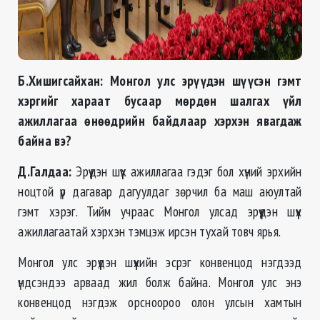
Б.Хишигсайхан:
Монгол улс эрүүдэн шүүсэн гэмт
хэргийг хараат бусаар мөрдөн шалгах үйл
ажиллагаа өнөөдрийн байдлаар хэрхэн явагдаж
байна вэ?
Д.Галдаа:
Эрүүдэн шүүх ажиллагаа гэдэг бол хүний эрхийн
ноцтой үр дагавар дагуулдаг зөрчил ба маш аюултай
гэмт хэрэг. Тийм учраас Монгол улсад эрүүдэн шүүх
ажиллагаатай хэрхэн тэмцэж ирсэн тухай товч ярья.
Монгол улс эрүүдэн шүүхийн эсрэг конвенцод нэгдээд
үндсэндээ арваад жил болж байна. Монгол улс энэ
конвенцод нэгдэж орсноороо олон улсын хамтын