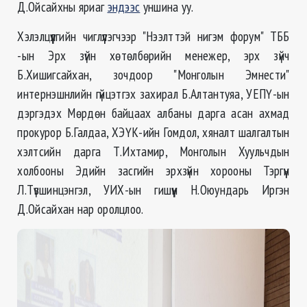
Д.Ойсайхны яриаг
эндээс
уншина уу.
Хэлэлцүүлгийн чиглүүлэгчээр "Нээлттэй нигэм форум" ТББ
-ын Эрх зүйн хөтөлбөрийн менежер, эрх зүйч
Б.Хишигсайхан, зочдоор "Монголын Эмнести"
интернэшнлийн гүйцэтгэх захирал Б.Алтантуяа, УЕПҮ-ын
дэргэдэх Мөрдөн байцаах албаны дарга асан ахмад
прокурор Б.Галдаа, ХЭҮК-ийн Гомдол, хяналт шалгалтын
хэлтсийн дарга Т.Ихтамир, Монголын Хуульчдын
холбооны Эдийн засгийн эрхзүйн хорооны Тэргүүн
Л.Түвшинцэнгэл, УИХ-ын гишүүн Н.Оюундарь Иргэн
Д.Ойсайхан нар оролцлоо.