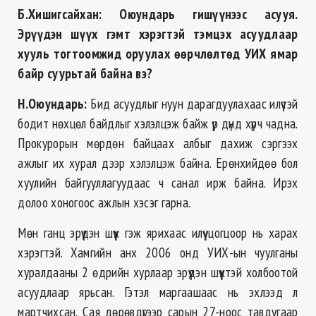
Б.Хишигсайхан: Оюундарь гишүүнээс асууя.
Эрүүдэн шүүх гэмт хэрэгтэй тэмцэх асуудлаар
хууль тогтоомжид оруулах өөрчлөлтөд УИХ ямар
байр суурьтай байна вэ?
Н.Оюундарь:
Бид асуудлыг нуун дарагдуулахаас илүүтэй
бодит нөхцөл байдлыг хэлэлцэж байж үр дүнд хүрч чадна.
Прокурорын мөрдөн байцаах албыг дахиж сэргээх
ажлыг их хурал дээр хэлэлцэж байна. Ерөнхийдөө бол
хуулийн байгууллагуудаас ч санал ирж байна. Ирэх
долоо хоногоос ажлын хэсэг гарна.
Мөн ганц эрүүдэн шүүх гэж ярихаас илүү цогцоор нь харах
хэрэгтэй. Хамгийн анх 2006 онд УИХ-ын чуулганы
хуралдааны 2 өдрийн хурлаар эрүүдэн шүүхтэй холбоотой
асуудлаар ярьсан. Гэтэл маргаашаас нь эхлээд л
мартчихсан. Сая дөрөвдүгээр сарын 27-ноос тавдугаар