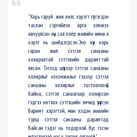
"Хорь гаруй жил хилс хэрэгт гүтгэгдэн
таслан сэргийлэх арга хэмжээ
авхуулсан хүн сая хоёр жилийн өмнө л
хэрэг нь шийдэгдсэн.Энэ хүн хорь
гаран жил сэтгэл санааны
хохиролтой сэтгэлийн дарамттай
явсан. Тэгээд шүүхээр сэтгэл санааны
хохирлыг нэхэмжилье гэхээр сэтгэл
санааны хохирлыг тогтоогоогүй
байна, сэтгэл санаагаар хохирсон
гэдгээ нотлох сэтгэцийн эмчид үзүүлсэн
баримт хэрэгтэй, мөн хэдэн жилийн
турш сэтгэл санааны дарамтад
байсан гэдэг нь тодорхой бус гэсэн
үндэслэлээр нэг ч төгрөг олгоогүй."