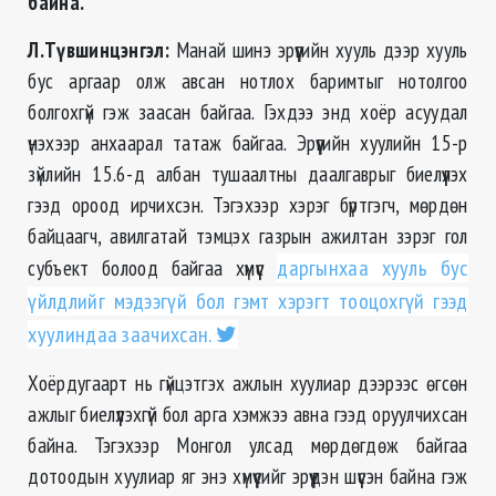
байна.
Л.Түвшинцэнгэл:
Манай шинэ эрүүгийн хууль дээр хууль
бус аргаар олж авсан нотлох баримтыг нотолгоо
болгохгүй гэж заасан байгаа. Гэхдээ энд хоёр асуудал
үнэхээр анхаарал татаж байгаа. Эрүүгийн хуулийн 15-р
зүйлийн 15.6-д албан тушаалтны даалгаврыг биелүүлэх
гээд ороод ирчихсэн. Тэгэхээр хэрэг бүртгэгч, мөрдөн
байцаагч, авилгатай тэмцэх газрын ажилтан зэрэг гол
субъект болоод байгаа хүмүүс
даргынхаа хууль бус
үйлдлийг мэдээгүй бол гэмт хэрэгт тооцохгүй гээд
хуулиндаа заачихсан.
Хоёрдугаарт нь гүйцэтгэх ажлын хуулиар дээрээс өгсөн
ажлыг биелүүлэхгүй бол арга хэмжээ авна гээд оруулчихсан
байна. Тэгэхээр Монгол улсад мөрдөгдөж байгаа
дотоодын хуулиар яг энэ хүмүүсийг эрүүдэн шүүсэн байна гэж