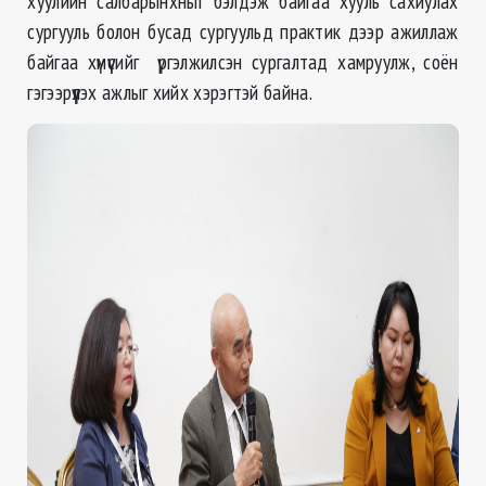
хуулийн салбарынхныг бэлдэж байгаа хууль сахиулах
сургууль болон бусад сургуульд практик дээр ажиллаж
байгаа хүмүүсийг үргэлжилсэн сургалтад хамруулж, соён
гэгээрүүлэх ажлыг хийх хэрэгтэй байна.