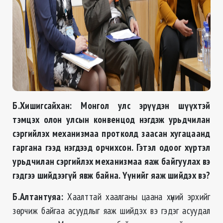
Б.Хишигсайхан: Монгол улс эрүүдэн шүүхтэй
тэмцэх олон улсын конвенцод нэгдэж урьдчилан
сэргийлэх механизмаа протколд заасан хугацаанд
гаргана гээд нэгдээд орчихсон. Гэтэл одоог хүртэл
урьдчилан сэргийлэх механизмаа яаж байгуулах вэ
гэдгээ шийдээгүй явж байна. Үүнийг яаж шийдэх вэ?
Б.Алтантуяа:
Хаалттай хаалганы цаана хүний эрхийг
зөрчиж байгаа асуудлыг яаж шийдэх вэ гэдэг асуудал