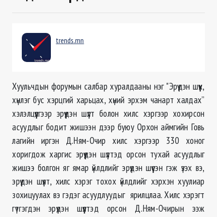
trends.mn
Хуульчдын форумын салбар хуралдааны нэг "Эрүүдэн шүүх,
хүнлэг бус хэрцгий харьцах, хүний эрхэм чанарт халдах”
хэлэлцүүлгээр эрүүдэн шүүлт болон хилс хэргээр хохирсон
асуудлыг бодит жишээн дээр буюу Орхон аймгийн Говь
лагийн иргэн Д.Ням-Очир хилс хэргээр 330 хоног
хоригдож харгис эрүүдэн шүүлтэд орсон тухай асуудлыг
жишээ болгон яг ямар үйлдлийг эрүүдэн шүүсэн гэж үзэх вэ,
эрүүдэн шүүлт, хилс хэрэг тохох үйлдлийг хэрхэн хуулиар
зохицуулах вэ гэдэг асуудлуудыг ярилцлаа. Хилс хэрэгт
гүтгэгдэн эрүүдэн шүүлтэд орсон Д.Ням-Очирын ээж