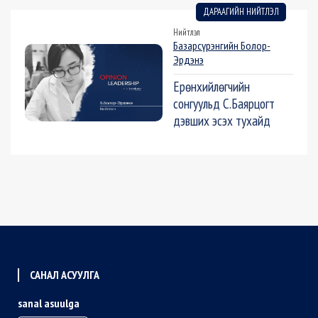
ДАРААГИЙН НИЙТЛЭЛ
Нийтлэл
Базарсүрэнгийн Болор-
Эрдэнэ
Ерөнхийлөгчийн
сонгуульд С.Баярцогт
дэвших эсэх тухайд
САНАЛ АСУУЛГА
sanal asuulga