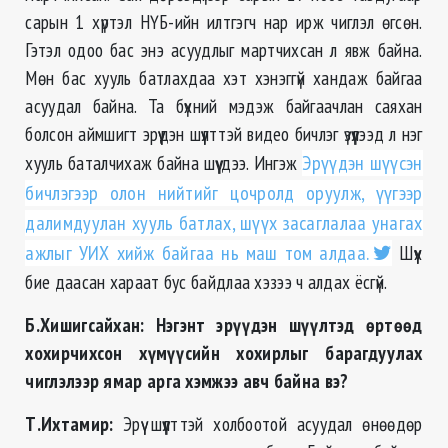
сарын 1 хүртэл НҮБ-ийн илтгэгч нар ирж чиглэл өгсөн.
Гэтэл одоо бас энэ асуудлыг мартчихсан л явж байна.
Мөн бас хууль батлахдаа хэт хэнэггүй хандаж байгаа
асуудал байна. Та бүхний мэдэж байгаачлан саяхан
болсон аймшигт эрүүдэн шүүлттэй видео бичлэг үзүүлээд л нэг
хууль баталчихаж байна шүү дээ. Ингэж
Эрүүдэн шүүсэн
бичлэгээр олон нийтийг цочролд оруулж, үүгээр
далимдуулан хууль батлах, шүүх засаглалаа унагах
ажлыг УИХ хийж байгаа нь маш том алдаа.
Шүүх
бие даасан хараат бус байдлаа хэзээ ч алдах ёсгүй.
Б.Хишигсайхан: Нэгэнт эрүүдэн шүүлтэд өртөөд
хохирчихсон хүмүүсийн хохирлыг барагдуулах
чиглэлээр ямар арга хэмжээ авч байна вэ?
Т.Ихтамир:
Эрүү шүүлттэй холбоотой асуудал өнөөдөр