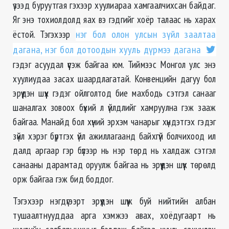
үзээд буруутгая гэхээр хуулиараа хамгаалчихсан байдаг.
Яг энэ тохиолдолд яах вэ гэдгийг хоёр талаас нь харах
ёстой. Тэгэхээр
нэг бол олон улсын зүйл заалтаа
дагана, нэг бол дотоодын хууль дүрмээ дагана
гэдэг асуудал үүсэж байгаа юм. Тиймээс Монгол улс энэ
хуулиудаа засах шаардлагатай. Конвенцийн дагуу бол
эрүүдэн шүүх гэдэг ойлголтод бие махбодь сэтгэл санааг
шаналгах зовоох бүхий л үйлдлийг хамруулна гэж зааж
байгаа. Манайд бол хүний эрхэм чанарыг хүндэтгэх гэдэг
зүйл хэрэг бүртгэх үйл ажиллагаанд байхгүй болчихоод ил
далд аргаар гэр бүлээр нь нэр төрд нь халдаж сэтгэл
санааны дарамтад оруулж байгаа нь эрүүдэн шүүх төрөлд
орж байгаа гэж бид боддог.
Тэгэхээр нэгдүгээрт эрүүдэн шүүж буй нийтийн албан
тушаалтнууддаа арга хэмжээ авах, хоёдугаарт нь