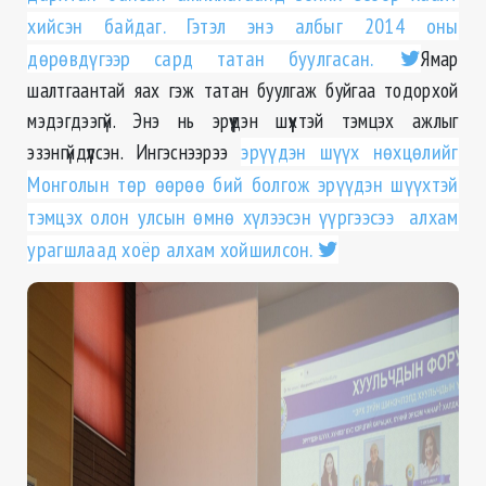
хийсэн байдаг. Гэтэл энэ албыг 2014 оны
дөрөвдүгээр сард татан буулгасан.
Ямар
шалтгаантай яах гэж татан буулгаж буйгаа тодорхой
мэдэгдээгүй. Энэ нь эрүүдэн шүүхтэй тэмцэх ажлыг
эзэнгүйдүүлсэн. Ингэснээрээ
эрүүдэн шүүх нөхцөлийг
Монголын төр өөрөө бий болгож эрүүдэн шүүхтэй
тэмцэх олон улсын өмнө хүлээсэн үүргээсээ алхам
урагшлаад хоёр алхам хойшилсон.