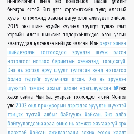
нийгэмлэгийн өмнө энэ конвенцод заасан үүргүүдийг
биелүүлэх ёстой. Энэ үүргээ хэрэгжүүлэхийн тулд үндэсний
хууль тогтоомжид заасны дагуу олон ажлуудыг хийсэн.
2015 оны шинэ эрүүгийн хуулинд эрүү шүүлт тулгах гэмт
хэргийн үндсэн шинжийг тодорхойлохдоо олон улсын
заалтуудад үндсэндээ нийцүүлж чадсан. Мөн
хэрэг хянан
шийдвэрлэн тогтоохдоо эрүүдэн шүүж олсон
нотолгоог нотлох баримтын хэмжээнд тооцохгүй.
Энэ нь эргээд эрүү шүүлт тулгасан хүнд нотолгоо
болно гэдгийг хуульчилж өгсөн. Энэ нь эрүүдэн
шүүхтэй тэмцэх ажлыг алхам урагшлуулсан.
гэж
харж байна. Мөн бас ухарсан тохиолдол ч бий. Монгол
улс
2002 онд прокурорын дэргэдэх эрүүдэн шүүхтэй
тэмцэх тусгай албыг байгуулж байсан. Энэ алба
байгуулагдсанаараа өмнө нь хэмжээ хязгааргүй эрх
дархтай байсан ажиллагаанд зохих ёсоор хаалт