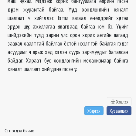
маш чухал. Мэдээж хорих байгууллага өөрийн гэсэн
дүрэм журамтай байгаа. Үүнд хөндлөнгийн хяналт
шалгалт ч хийгддэг. Гэтэл яагаад өнөөдрийг хүртэл
эрүүдэн шүүх ажиллагаа явагдаад байгаа юм бэ. Үүнийг
шийдэхийн тулд зарим улс орон хорих ангийн яагаад
заавал хаалттай байлгах ёстой нээлттэй байлгая гэдэг
асуудлыг ч ярьж хэд хэдэн суурь зарчмуудыг баталсан
байдаг. Хараат бус хөндлөнгийн механизмаар байнга
хяналт шалгалт хийгдэнэ гэсэн үг.
Хэвлэх
Жиргэх
Хуваалцах
Сэтгэгдэл бичих