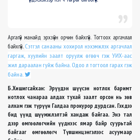
Аргагүй манайд эрхзүйн орчин байхгүй. Тогтоох аргачлал
байхгүй.
Сэтгэл санааны хохирол нэхэмжлэх аргачлал
гаргаж, хуулийн заалт оруулж өгөөч гэж УИХ-аас
жил дараалан гуйж байна. Одоо л тогтоол гарах гэж
байна.
Б.Хишигсайхан: Эрүүдэн шүүсэн нотлох баримт
нотлох чанараа алдах тухай заалт орсон нь зөв
алхам гэж түрүүн Галдаа прокурор дурдсан. Гэхдээ
бид үүнд шүүмжлэлтэй хандаж байгаа. Энэ тал
дээр өмгөөлөгчийн үүднээс ямар байр суурьтай
байгааг өмгөөлөгч Түвшинцэнгэлээс асуумаар