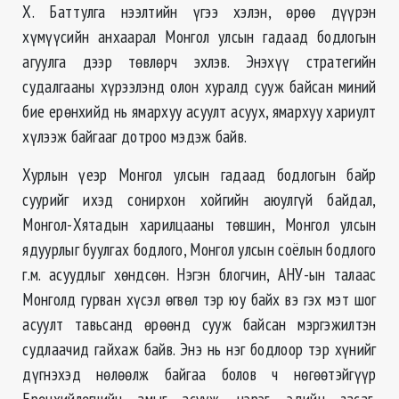
Х. Баттулга нээлтийн үгээ хэлэн, өрөө дүүрэн
хүмүүсийн анхаарал Монгол улсын гадаад бодлогын
агуулга дээр төвлөрч эхлэв. Энэхүү стратегийн
судалгааны хүрээлэнд олон хуралд сууж байсан миний
бие ерөнхийд нь ямархуу асуулт асуух, ямархуу хариулт
хүлээж байгааг дотроо мэдэж байв.
Хурлын үеэр Монгол улсын гадаад бодлогын байр
суурийг ихэд сонирхон хойгийн аюулгүй байдал,
Монгол-Хятадын харилцааны төвшин, Монгол улсын
ядуурлыг буулгах бодлого, Монгол улсын соёлын бодлого
г.м. асуудлыг хөндсөн. Нэгэн блогчин, АНУ-ын талаас
Монголд гурван хүсэл өгвөл тэр юу байх вэ гэх мэт шог
асуулт тавьсанд өрөөнд сууж байсан мэргэжилтэн
судлаачид гайхаж байв. Энэ нь нэг бодлоор тэр хүнийг
дүгнэхэд нөлөөлж байгаа болов ч нөгөөтэйгүүр
Ерөнхийлөгчийн амыг асууж, цэрэг, эдийн засаг,