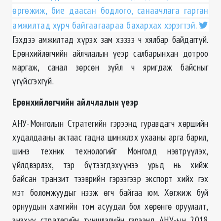
өргөжиж, бие даасан бодлого, санаачлага гарган
амжилтад хүрч байгаагаараа бахархах хэрэгтэй.
Гэхдээ амжилтад хүрэх зам хэзээ ч хялбар байдаггүй.
Ерөнхийлөгчийн айлчлалын үеэр салбарынхан дотроо
маргаж, санал зөрсөн зүйл ч яригдаж байсныг
үгүйсгэхгүй.
Ерөнхийлөгчийн айлчлалын үеэр
АНУ-Монголын Стратегийн гэрээнд гуравдагч хөршийн
худалдааны актаас гадна шинжлэх ухааны арга барил,
шинэ теxник теxнологийг Монголд нэвтрүүлэх,
үйлдвэрлэх, тэр бүтээгдэхүүнээ урьд нь хийж
байсан транзит тээврийн гэрээгээр экспорт хийх гэх
мэт боломжуудыг нээж өгч байгаа юм. Хөгжиж буй
орнуудын хамгийн том асуудал бол хөрөнгө оруулалт,
энэхүү стратегийн түншлэлийн гэрээнд АНУ-ын 2018