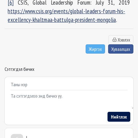
[6]
CSIS, Global Leadership Forum: July 31, 2019
https://www.csis.org/events/global-leaders-forum-his-
excellency-khaltmaa-battulga-president-mongolia
.
Хэвлэх
Жиргэх
Хуваалцах
Сэтгэгдэл бичих
Example textarea
Нийтлэх
l