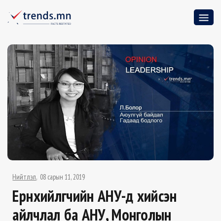
Нийтлэл
08 сарын 11, 2019
Ерөнхийлөгчийн АНУ-д хийсэн
айлчлал ба АНУ, Монголын