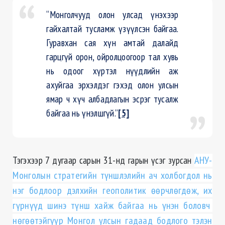
“Монголчууд олон улсад үнэхээр
гайхалтай тусламж үзүүлсэн байгаа.
Гуравхан сая хүн амтай далайд
гарцгүй орон, ойролцоогоор тал хувь
нь одоог хүртэл нүүдлийн аж
ахуйгаа эрхэлдэг гэхэд олон улсын
ямар ч хүч албадлагын эсрэг тусалж
байгаа нь үнэлшгүй.”
[5]
Тэгэхээр 7 дугаар сарын 31-нд гарын үсэг зурсан
АНУ-
Монголын стратегийн түншлэлийн ач холбогдол нь
нэг бодлоор дэлхийн геополитик өөрчлөгдөж, их
гүрнүүд шинэ түнш хайж байгаа нь үнэн боловч
нөгөөтэйгүүр Монгол улсын гадаад бодлого тэлэн