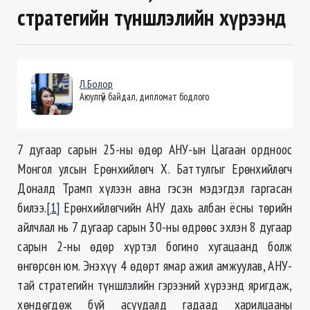
стратегийн түншлэлийн хүрээнд
Л.Болор
Аюулгүй байдал, дипломат бодлого
7 дугаар сарын 25-ны өдөр АНУ-ын Цагаан ордноос
Монгол улсын Ерөнхийлөгч Х. Баттулгыг Ерөнхийлөгч
Доналд Трамп хүлээн авна гэсэн мэдэгдэл гаргасан
билээ.
[1]
Ерөнхийлөгчийн АНУ дахь албан ёсны төрийн
айлчлал нь 7 дугаар сарын 30-ны өдрөөс эхлэн 8 дугаар
сарын 2-ны өдөр хүртэл богино хугацаанд болж
өнгөрсөн юм. Энэхүү 4 өдөрт ямар ажил амжуулав, АНУ-
тай стратегийн түншлэлийн гэрээний хүрээнд яригдаж,
хөндөгдөж буй асуудалд гадаад харилцааны