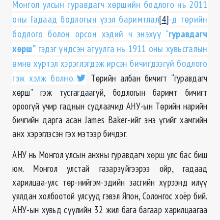
Монгол улсын гуравдагч хөршийн бодлого нь 2011
оны Гадаад бодлогын үзэл баримтлал
[4]
-д төрийн
бодлого болон oрсон хэдий ч энэхүү “
гуравдагч
хөрш”
гэдэг үндсэн агуулга нь 1911 оны хувьсгалын
өмнө хүртэл хэрэглэгдэж ирсэн бичигдээгүй бодлого
гэж хэлж болно.
Төрийн албан бичигт “гуравдагч
хөрш” гэж тусгагдаагүй, бодлогын баримт бичигт
ороогүй учир гаднын судлаачид АНУ-ын Төрийн нарийн
бичгийн дарга асан James Baker-ийг энэ үгийг хамгийн
анх хэрэглэсэн гэх мэтээр бичдэг.
АНУ нь Монгол улсын анхны гуравдагч хөрш улс бас биш
юм. Монгол улстай газарзүйгээрээ ойр, гадаад
харилцаа-улс төр-нийгэм-эдийн засгийн хүрээнд илүү
уялдан холбоотой улсууд гэвэл Япон, Солонгос хоёр бий.
АНУ-ын хувьд сүүлийн 32 жил бага багаар харилцаагаа