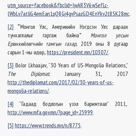
utm_source=facebook&fbclid=IwAR3V6wSefLc-
lWbLv7atliG4emEan1pQ8Gj4gvPsazGD4EnYkv2t8SK28mc
.
[2]
“
Монгол Улс, Америкийн Нэгдсэн Улс дараах
тунхаглалыг гаргаж байна
”
Монгол улсын
Ерөнхийлөгчийн тамгын газар
, 2019 оны 8 дугаар
сарын 1-ны өдөр
,
https://president.mn/10307/
.
[3]
Bolor Lkhaajav, “30 Years of US-Mongolia Relations,”
The Diplomat.
January 31, 2017
http://thediplomat.com/2017/02/30-years-of-us-
mongolia-relations/
.
[4]
“Гадаад бодлогын үзэл баримтлал” 2011,
http://www.mfa.gov.mn/?page_id=25999
.
[5]
https://www.trends.mn/n/8775
.