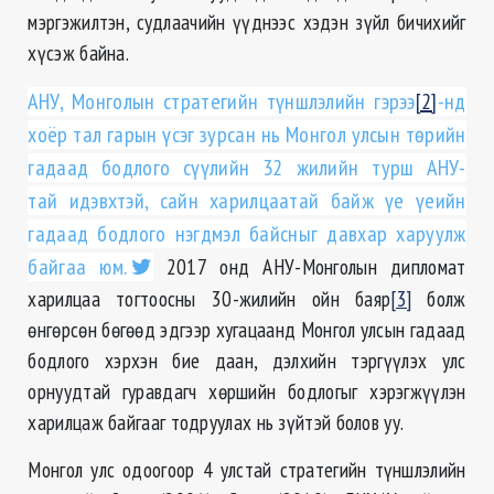
мэргэжилтэн, судлаачийн үүднээс хэдэн зүйл бичихийг
хүсэж байна.
АНУ, Монголын стратегийн түншлэлийн гэрээ
[2]
-нд
хоёр тал гарын үсэг зурсан нь Монгол улсын төрийн
гадаад бодлого сүүлийн 32 жилийн турш АНУ-
тай идэвхтэй, сайн харилцаатай байж үе үеийн
гадаад бодлого нэгдмэл байсныг давхар харуулж
байгаа юм.
2017 онд АНУ-Монголын дипломат
харилцаа тогтоосны 30-жилийн ойн баяр
[3]
болж
өнгөрсөн бөгөөд эдгээр хугацаанд Монгол улсын гадаад
бодлого хэрхэн бие даан, дэлхийн тэргүүлэх улс
орнуудтай гуравдагч хөршийн бодлогыг хэрэгжүүлэн
харилцаж байгааг тодруулах нь зүйтэй болов уу.
Монгол улс одоогоор 4 улстай стратегийн түншлэлийн