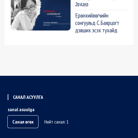
Эрдэнэ
Ерөнхийлөгчийн
сонгуульд С.Баярцогт
дэвших эсэх тухайд
САНАЛ АСУУЛГА
sanal asuulga
Санал өгөх
Нийт санал: 1