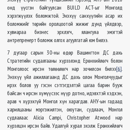
онд үүсгэн байгуулсан BUILD ACT-ыг Монголд
хэрэгжүүлэх боломжтой. Энэхүү санхүүгийн асар их
боломжийг төрийн оролцоотой жижиг дунд үйлдвэр,
хувиараа бизнес эрхлэгч, ялангуяа эмэгтэй
антрепренерт боломж олгох агуулгатай юм билээ.
7 дугаар сарын 30-ны өдөр Вашингтон ДС дахь
Стратегийн судалгааны хүрээлэнд Ерөнхийлөгч болон
Монголоос ирсэн төлөөлөгч нар зочилсон билээ
[6]
.
Энэхүү үйл ажиллагаанд ДС дахь олон Монголчуудыг
ирэх болов уу гэсэн сэтгэгдэлтэй цагаа барин бууж
байсан ч ирсэн хүмүүсээс нүүр дотно, идэвхтэй хэдхэн,
арав ч хүрэхгүй Монгол хүн харагдав. АНУ-ын гадаад
харилцааны мэргэжилтэн, оюутан, судлаач, Монгол
судлалаас Alicia Campi, Christopher Atwood нар
хүрэлцэн ирсэн байв. Удалгүй хурал эхэлж Ерөнхийлөгч