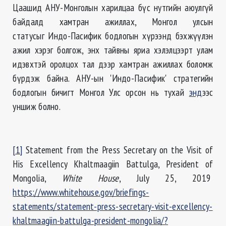
Цаашид АНУ-Монголын харилцаа бүс нутгийн аюулгүй
байдалд хамтран ажиллах, Монгол улсын
статусыг Индо-Пасифик бодлогын хүрээнд бэхжүүлэн
ажил хэрэг болгож, энх тайвны яриа хэлэлцээрт улам
идэвхтэй оролцох тал дээр хамтран ажиллах боломж
бүрдэж байна. АНУ-ын 'Индо-Пасифик' стратегийн
бодлогын бичигт Монгол Улс орсон нь тухай
энд
ээс
уншиж болно.
[1]
Statement from the Press Secretary on the Visit of
His Excellency Khaltmaagiin Battulga, President of
Mongolia,
White House
, July 25, 2019
https://www.whitehouse.gov/briefings-
statements/statement-press-secretary-visit-excellency-
khaltmaagiin-battulga-president-mongolia/?