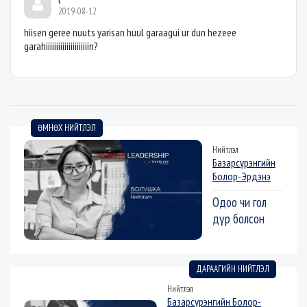
2019-08-12
hiisen geree nuuts yarisan huul garaagui ur dun hezeee
garahiiiiiiiiiiiiiiiiiiiiin?
ӨМНӨХ НИЙТЛЭЛ
Нийтлэл
Базарсүрэнгийн
Болор-Эрдэнэ
Одоо чи гол
дүр болсон
ДАРААГИЙН НИЙТЛЭЛ
Нийтлэл
Базарсүрэнгийн Болор-