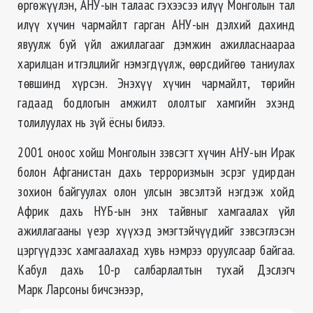
өргөжүүлэн, АНУ-ын талаас гэхээсээ илүү Монголын тал
илүү хүчин чармайлт гарган АНУ-ын дэлхий дахинд
явуулж буй үйл ажиллагааг дэмжин ажилласнаараа
харилцан итгэлцлийг нэмэгдүүлж, өөрсдийгөө таниулах
төвшинд хүрсэн. Энэхүү хүчин чармайлт, төрийн
гадаад бодлогын амжилт ололтыг хамгийн эхэнд
толилуулах нь зүй ёсны билээ.
2001 оноос хойш Монголын зэвсэгт хүчин АНУ-ын Ирак
болон Афганистан дахь терроризмын эсрэг удирдан
зохион байгуулах олон улсын эвсэлтэй нэгдэж хойд
Африк дахь НҮБ-ын энх тайвныг хамгаалах үйл
ажиллагааны үеэр хүүхэд эмэгтэйчүүдийг зэвсэглэсэн
цэргүүдээс хамгаалахад хувь нэмрээ оруулсaaр байгаа.
Кабул дахь 10-р салбарлалтын тухай Дэслэгч
Марк Ларсоны бичсэнээр,