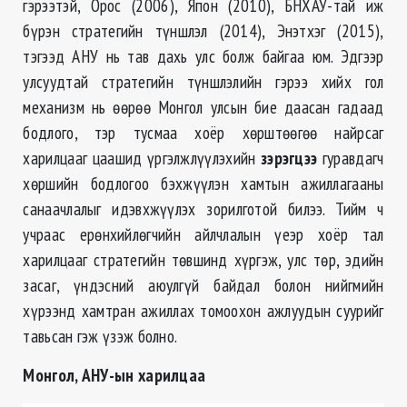
гэрээтэй, Орос (2006), Япон (2010), БНХАУ-тай иж
бүрэн стратегийн түншлэл (2014), Энэтхэг (2015),
тэгээд АНУ нь тав дахь улс болж байгаа юм. Эдгээр
улсуудтай стратегийн түншлэлийн гэрээ хийх гол
механизм нь өөрөө Монгол улсын бие даасан гадаад
бодлого, тэр тусмаа хоёр хөрштөөгөө найрсаг
харилцааг цаашид үргэлжлүүлэхийн
зэрэгцээ
гуравдагч
хөршийн бодлогоо бэхжүүлэн хамтын ажиллагааны
санаачлалыг идэвхжүүлэх зорилготой билээ. Тийм ч
учраас ерөнхийлөгчийн айлчлалын үеэр хоёр тал
харилцааг стратегийн төвшинд хүргэж, улс төр, эдийн
засаг, үндэсний аюулгүй байдал болон нийгмийн
хүрээнд хамтран ажиллах томоохон ажлуудын суурийг
тавьсан гэж үзэж болно.
Монгол, АНУ-ын
харилцаа