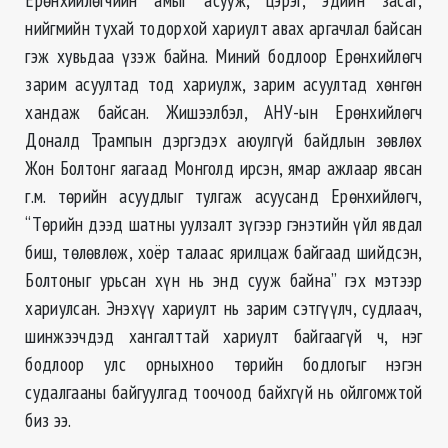
нийгмийн тухай тодорхой хариулт авах аргачлал байсан
гэж хувьдаа үзэж байна. Миний бодлоор Ерөнхийлөгч
зарим асуултад тод хариулж, зарим асуултад хөнгөн
хандаж байсан. Жишээлбэл, АНУ-ын Ерөнхийлөгч
Доналд Трампын дэргэдэх аюулгүй байдлын зөвлөх
Жон Болтонг яагаад Монголд ирсэн, ямар ажлаар явсан
г.м. төрийн асуудлыг тулгаж асуусанд Ерөнхийлөгч,
“Төрийн дээд шатны уулзалт зүгээр гэнэтийн үйл явдал
биш, төлөвлөж, хоёр талаас ярилцаж байгаад шийдсэн,
Болтоныг урьсан хүн нь энд сууж байна” гэх мэтээр
хариулсан. Энэхүү хариулт нь зарим сэтгүүлч, судлаач,
шинжээчдэд хангалттай хариулт байгаагүй ч, нэг
бодлоор улс орныхноо төрийн бодлогыг нэгэн
судалгааны байгуулгад тоочоод байхгүй нь ойлгомжтой
биз ээ.