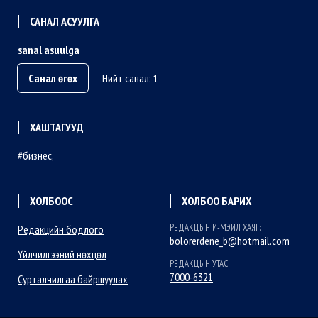
САНАЛ АСУУЛГА
sanal asuulga
Санал өгөх
Нийт санал: 1
ХАШТАГУУД
бизнес
ХОЛБООС
ХОЛБОО БАРИХ
РЕДАКЦЫН И-МЭИЛ ХАЯГ:
Редакцийн бодлого
bolorerdene_b@hotmail.com
Үйлчилгээний нөхцөл
РЕДАКЦЫН УТАС:
7000-6321
Сурталчилгаа байршуулах