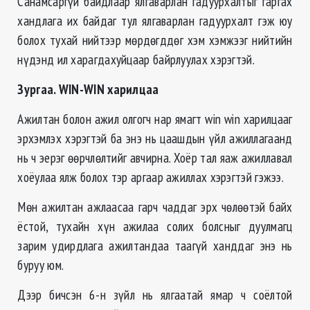
Санамсаргүй байдлаар ялгаварлан гадуурхалтыг гаргах
хандлага их байдаг тул ялгаварлан гадуурхалт гэж юу
болох тухай нийтээр мөрдөгддөг хэм хэмжээг нийтийн
нүдэнд ил харагдахуйцаар байрлуулах хэрэгтэй.
Зургаа.
WIN-WIN
харилцаа
Ажилтан болон ажил олгогч нар ямагт win win харилцааг
эрхэмлэх хэрэгтэй ба энэ нь цаашдын үйл ажиллагаанд
нь ч эерэг өөрчлөлтийг авчирна. Хоёр тал яаж ажиллавал
хоёулаа ялж болох тэр аргаар ажиллах хэрэгтэй гэжээ.
Мөн ажилтан ажлаасаа гарч чаддаг эрх чөлөөтэй байх
ёстой, тухайн хүн ажилаа солих болсныг дуулмагц
зарим удирдлага ажилтандаа таагүй ханддаг энэ нь
буруу юм.
Дээр бичсэн 6-н зүйл нь ялгаатай ямар ч соёлтой