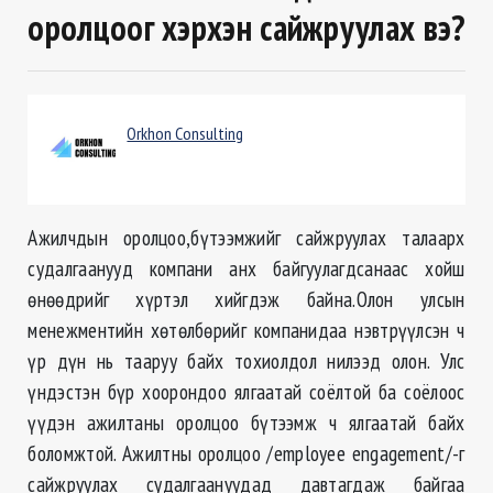
оролцоог хэрхэн сайжруулах вэ?
Orkhon Consulting
Ажилчдын оролцоо,бүтээмжийг сайжруулах талаарх
судалгаанууд компани анх байгуулагдсанаас хойш
өнөөдрийг хүртэл хийгдэж байна.Олон улсын
менежментийн хөтөлбөрийг компанидаа нэвтрүүлсэн ч
үр дүн нь тааруу байх тохиолдол нилээд олон. Улс
үндэстэн бүр хоорондоо ялгаатай соёлтой ба соёлоос
үүдэн ажилтаны оролцоо бүтээмж ч ялгаатай байх
боломжтой. Ажилтны оролцоо /employee engagement/-г
сайжруулах судалгаануудад давтагдаж байгаа