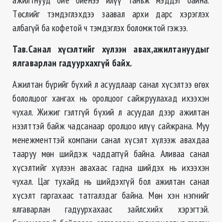
Төслийг тэмдэглэхдээ заавал архи дарс хэрэглэх
албагүй ба кофетой ч тэмдэглэх боломжтой гэжээ.
Тав.Санал хүсэлтийг хүлээн авах,ажилтануудыг
ялгаварлан гадуурхахгүй байх.
Ажилтан бүрийг бүхий л асуудлаар санал хүсэлтээ өгөх
бололцоог хангах нь оролцоог сайжруулахад ихээхэн
чухал. Жижиг гэлтгүй бүхий л асуудал дээр ажилтан
нээлттэй байж чадсанаар оролцоо илүү сайжрана. Муу
менежменттэй компани санал хүсэлт хүлээж авахдаа
тааруу мөн шийдэж чаддаггүй байна. Аливаа санал
хүсэлтийг хүлээн авахаас гадна шийдэх нь ихээхэн
чухал. Цаг тухайд нь шийдэхгүй бол ажилтан санал
хүсэлт гаргахаас татгалздаг байна. Мөн хэн нэгнийг
ялгаварлан гадуурхахаас зайлсхийх хэрэгтэй.