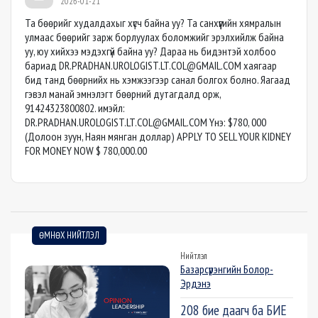
2026-01-21
Та бөөрийг худалдахыг хүсч байна уу? Та санхүүгийн хямралын
улмаас бөөрийг зарж борлуулах боломжийг эрэлхийлж байна
уу, юу хийхээ мэдэхгүй байна уу? Дараа нь бидэнтэй холбоо
бариад
DR.PRADHAN.UROLOGIST.LT.COL@GMAIL.COM
хаягаар
бид танд бөөрнийх нь хэмжээгээр санал болгох болно. Яагаад
гэвэл манай эмнэлэгт бөөрний дутагдалд орж,
91424323800802. имэйл:
DR.PRADHAN.UROLOGIST.LT.COL@GMAIL.COM
Yнэ: $780, 000
(Долоон зуун, Наян мянган доллар) APPLY TO SELL YOUR KIDNEY
FOR MONEY NOW $ 780,000.00
ӨМНӨХ НИЙТЛЭЛ
Нийтлэл
Базарсүрэнгийн Болор-
Эрдэнэ
208 бие даагч ба БИЕ