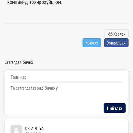
компанид тохирохуйц юм.
Хэвлэх
Жиргэх
Хуваалцах
Сэтгэгдэл бичих
Example textarea
Нийтлэх
DR. ADITYA