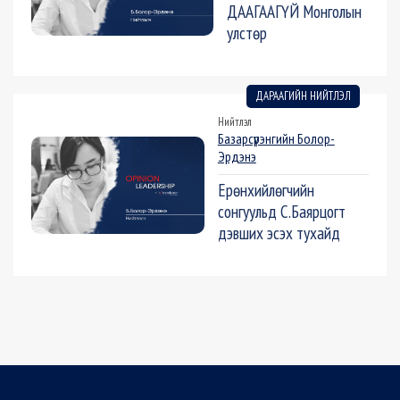
ДААГААГҮЙ Монголын
улстөр
ДАРААГИЙН НИЙТЛЭЛ
Нийтлэл
Базарсүрэнгийн Болор-
Эрдэнэ
Ерөнхийлөгчийн
сонгуульд С.Баярцогт
дэвших эсэх тухайд