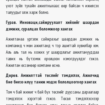
үнэт зүйл тухайн ажилтныхаас өөр байсан ч ижилсэх
талуудыг олж харж болно.
Гурав. Инноваци,сайжруулалт хийхийг шаардан
дэмжих, суралцах боломжоор хангах
Ажилтанаа үргэлж сайжрахыг шаардан дэмжих нь
компанид ч мөн ажилтанд ч тэр ашигтай хувилбар юм.
Аль аль тал нь хожих уг шаардлагыг ажилтанууддаа
тавих нь бүтээмж оролцоон нэмэгдүүлдэг гэжээ.
Ажилтан өссөнөөр компани өснө.
Дөрөв. Амжилттай төслийг тэмдэглэх, Ажилчид
бие биеээ илүү таниж мэдэх бололцоогоор хангах
Том ч бай жижиг ч бай бүх төслийг дууссаны дараагаар
тэмдэглэх хэрэгтэй гэжээ. Төсөл тэмдэглэснээр
ажилтнууд бие биенээ илүү таньж мэддэг байна.