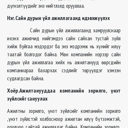
дүгнэлтүүдийг энэ нийтлэлд орууллаа.
Нэг.Сайн дурын үйл ажиллагаанд идэвхжүүлэх
Сайн дурын үйл ажиллагаанд хамруулснаар
ихэнх ажилчид нийгэмдээ сайн сайхан тустай зүйл
хийж буйгаа мэдэрдэг ба энэ мэдрэмж нь хүнийг илүү
таатай болгодог байна. Мөн компанийн нэрээр сайн
дурын үйл ажиллагаа хийх нь ажилтанууд өөрсдийн
компаниараа бахархах сэдлийг төрүүлдэг хэмээн
судлагдсан байна.
Хоёр.Ажилтанууддаа компанийн зорилго, үнэт
зүйлсийг сануулах
Ажилтны зорилго, үнэт зүйлсийг компанийн зорилго
,үнэт зүйлстэй холбосноор ажилтан илүү бүтээмжтэй,
оролцоо сайтай ажилладаг байна. Компанийн зорилго,