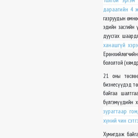
Толгой эргэм
дараагийн 4 
газруудын өмнө
эдийн засгийн 
дуусгах шаард
ханашгүй хэрэ
Ерөнхийлөгчий
бололтой (хямд
21 оны төсвө
бизнесүүдэд тө
байгаа шалтга
бүлгэмүүдийн х
зурагтаар гом
хүний чин сэтг
Хумигдаж байга