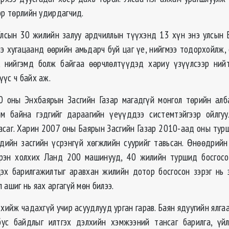
эр төрлийн удирдагчид.
лсын 30 жилийн залуу ардчиллын түүхэнд 13 хүн энэ улсын
нэ хугацаанд өөрийн амьдарч буй цаг үе, нийгмээ тодорхойлж,
, нийгэмд болж байгаа өөрчлөлтүүдэд хариу үзүүлсээр ний
үүс ч байх аж.
0 оны Энхбаярын Засгийн Газар магадгүй монгол төрийн ал
м байна гэдгийг дараагийн үеүүддээ системтэйгээр ойлгуу
засаг. Харин 2007 оны Баярын Засгийн Газар 2010-аад оны тур
дийн засгийн үсрэнгүй хөгжлийн суурийг тавьсан. Өнөөдрий
рэн холхих Ланд 200 машинууд, 40 жилийн туршид босгосо
эх барилгажилтыг аравхан жилийн дотор босгосон зэрэг нь 
 ашиг нь яах аргагүй мөн билээ.
 хийж чадахгүй учир асуудлууд урган гарав. Баян ядуугийн ялга
бус байдлыг илтгэх дэлхийн хэмжээний тансаг барилга, үйл