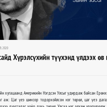
9, 2020
сайд Хүрэлсүхийн түүхэнд үлдээх өв
йн хугацаанд Америкийн Нэгдсэн Улсыг удирдаж байсан Ерөнх
г аж: Цаг үеэ шинээр тодорхойлсон нэг төрөл, цаг үеэ даг
эрхээ дуусгадаг хоёр дахь төрөл. Улсаа нэг алхам урагшлуулж