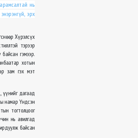
арамсалтай нь
энэрэнгүй, эрх
гснөөр Хүрэлсүх
тиллтэй тэрээр
 байсан гэмээр.
анбаатар хотын
өр зам гэх мэт
, үүнийг дагаад
ны намар Үндсэн
нтын тогтолцоог
үчин нь авилгад
дирдуулж байсан