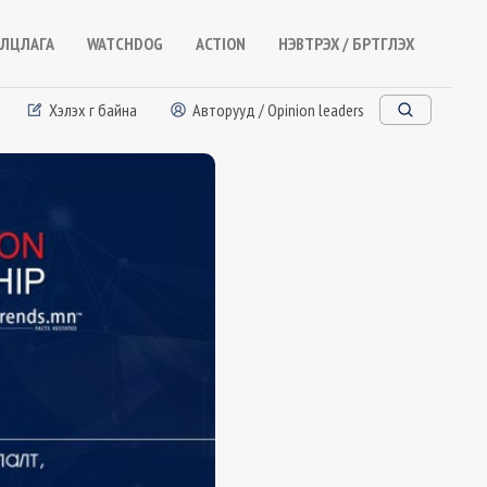
ЛЦЛАГА
WATCHDOG
ACTION
НЭВТРЭХ / БҮРТГҮҮЛЭХ
Хэлэх үг байна
Авторууд / Opinion leaders