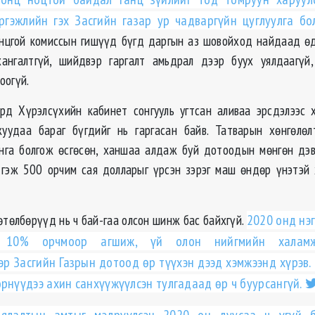
ргэжлийн гэх Засгийн газар ур чадваргүйн цуглуулга бо
онцгой комиссын гишүүд бүгд даргын аз шовойход найдаад өд
ангалтгүй, шийдвэр гаргалт амьдрал дээр буух уялдаагүй,
оогүй.
рд Хүрэлсүхийн кабинет сонгууль угтсан аливаа эрсдэлээс 
жуудаа бараг бүгдийг нь гаргасан байв. Татварын хөнгөлөл
нга болгож өсгөсөн, ханшаа алдаж буй дотоодын мөнгөн дэв
 гэж 500 орчим сая долларыг үрсэн зэрэг маш өндөр үнэтэй
өтөлбөрүүд нь ч бай-гаа олсон шинж бас байхгүй.
2020 онд нэ
г 10% орчмоор агшиж, үй олон нийгмийн халамж
эр Засгийн Газрын дотоод өр түүхэн дээд хэмжээнд хүрэв.
өрнүүдээ ахин санхүүжүүлсэн тулгадаад өр ч буурсангүй.