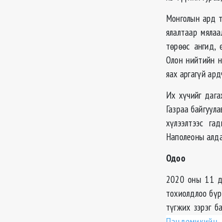
Монголын ард т
ялалтаар мялаа
төрөөс ангид, 
Олон нийтийн н
яах аргагүй ард
Их хүчийг дага
Газраа байгуула
хүлээлтээс га
Наполеоны алдар
Одоо
2020 оны 11 д
тохиолдлоо бүр
түгжих зэрэг б
Пандемикийн 