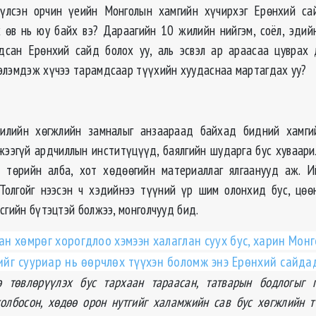
үүлсэн орчин үеийн Монголын хамгийн хүчирхэг Ерөнхий са
 өв нь юу байх вэ? Дараагийн 10 жилийн нийгэм, соёл, эдийн
дсан Ерөнхий сайд болох уу, аль эсвэл ар араасаа цуврах 
элэмдэж хүчээ тарамдсаар түүхийн хуудаснаа мартагдах уу?
илийн хөгжлийн замналыг анзаараад байхад бидний хамги
жээгүй ардчиллын инститүцүүд, баялгийн шударга бус хуваари
н төрийн алба, хот хөдөөгийн материаллаг ялгаанууд аж. И
Толгойг нээсэн ч хэдийнээ түүний үр шим олонхид бус, цөө
сгийн бүтэцтэй болжээ, монголчууд бид.
ан хөмрөг хорогдлоо хэмээн халаглан суух бус, харин Мон
тцийг сууриар нь өөрчлөх түүхэн боломж энэ Ерөнхий сайда
ө төвлөрүүлэх бус тархаан тараасан, татварын бодлогыг 
олбосон, хөдөө орон нутгийг халамж
ий
н сав бус хөгжлийн 