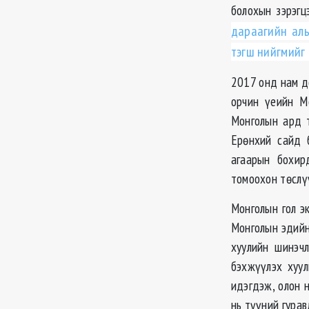
болохын зэрэгцэ
дараагийн аль
тэгш нийгмийг 
2017 онд нам д
орчин үеийн М
Монголын ард т
Ерөнхий сайд 
агаарын бохир
томоохон төслүү
Монголын гол э
Монголын эдийн
хуулийн шинэчл
бэхжүүлэх хуул
идэгдэж, олон 
нь түүний гурав