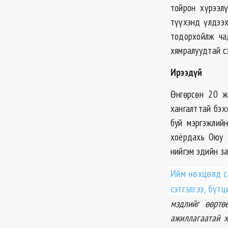
тойрон хүрээл
түүхэнд үлдээх
тодорхойлж ча
хямралуудтай с
Ирээдүй
Өнгөрсөн 20 ж
хангалттай бэх
буй мэргэжлий
хоёрдахь Оюу 
нийгэм эдийн за
Ийм нөхцөлд с
сэтгэлгээ, бү
мэдлийг өөртө
ажиллагаатай х