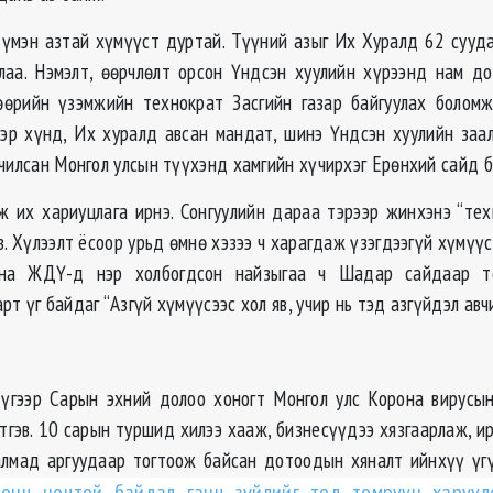
үмэн азтай хүмүүст дуртай. Түүний азыг Их Хуралд 62 сууд
лаа. Нэмэлт, өөрчлөлт орсон Үндсэн хуулийн хүрээнд нам д
өөрийн үзэмжийн технократ Засгийн газар байгуулах болом
эр хүнд, Их хуралд авсан мандат, шинэ Үндсэн хуулийн заа
чилсан Монгол улсын түүхэнд хамгийн хүчирхэг Ерөнхий сайд б
ж их хариуцлага ирнэ. Сонгуулийн дараа тэрээр жинхэнэ “тех
в. Хүлээлт ёсоор урьд өмнө хэзээ ч харагдаж үзэгдээгүй хүмүүс
дна ЖДҮ-д нэр холбогдсон найзыгаа ч Шадар сайдаар т
т үг байдаг “Азгүй хүмүүсээс хол яв, учир нь тэд азгүйдэл авч
үгээр Сарын эхний долоо хоногт Монгол улс Корона вирусы
тгэв. 10 сарын туршид хилээ хааж, бизнесүүдээ хязгаарлаж, и
алмад аргуудаар тогтоож байсан дотоодын хяналт ийнхүү үгү
онц ноцтой байдал ганц зүйлийг тод томруун харуул