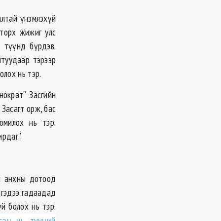
алтай үнэмлэхүй
оторх жижиг улс
ж түүнд бүрдэв.
лтуудаар тэрээр
олох нь тэр.
нократ” Засгийн
 Засагт орж, бас
омилох нь тэр.
ирдаг”.
н анхны дотоод
ргэдээ гадаадад
й болох нь тэр.
сан нь түүний