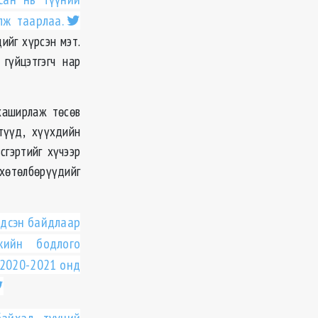
лж таарлаа.
ийг хүрсэн мэт.
 гүйцэтгэгч нар
хаширлаж төсөв
түүд, хүүхдийн
сгэртийг хүчээр
 хөтөлбөрүүдийг
гдсэн байдлаар
ийн бодлого
 2020-2021 онд