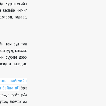
йд Хүрэлсүхийн
 засгийн чигийг
дотоод, гадаад
йн том сул тал
лалтууд, ганхаж
йм суурин дээр
нхид л наалдах
голын нийгмийн
д байна
. Эр
х
газар зүйн үйл
түшиц болгох их