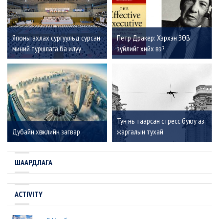
Японы ахлах сургуульд сурсан
Петр Дракер: Хэрхэн ЗӨВ
миний туршлага ба илүү
зүйлийг хийх вэ?
сонирхолтой, оролцоотой
Монгол наадам
Тун нь таарсан стресс буюу аз
Дубайн хөгжлийн загвар
жаргалын тухай
ШААРДЛАГА
ACTIVITY