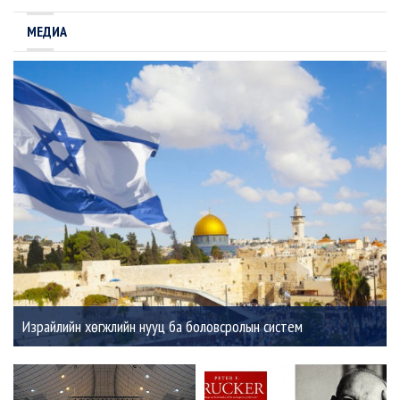
МЕДИА
Израйлийн хөгжлийн нууц ба боловсролын систем