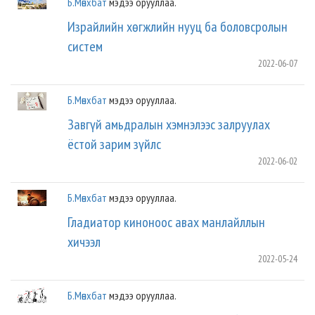
Б.Мөнхбат
мэдээ орууллаа.
Израйлийн хөгжлийн нууц ба боловсролын
систем
2022-06-07
Б.Мөнхбат
мэдээ орууллаа.
Завгүй амьдралын хэмнэлээс залруулах
ёстой зарим зүйлс
2022-06-02
Б.Мөнхбат
мэдээ орууллаа.
Гладиатор киноноос авах манлайллын
хичээл
2022-05-24
Б.Мөнхбат
мэдээ орууллаа.