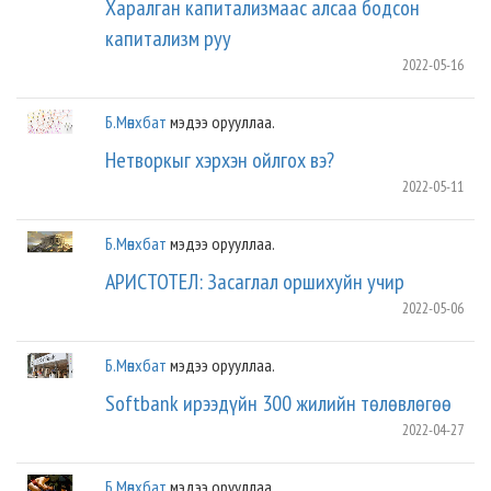
Харалган капитализмаас алсаа бодсон
капитализм руу
2022-05-16
Б.Мөнхбат
мэдээ орууллаа.
Нетворкыг хэрхэн ойлгох вэ?
2022-05-11
Б.Мөнхбат
мэдээ орууллаа.
АРИСТОТЕЛ: Засаглал оршихуйн учир
2022-05-06
Б.Мөнхбат
мэдээ орууллаа.
Softbank ирээдүйн 300 жилийн төлөвлөгөө
2022-04-27
Б.Мөнхбат
мэдээ орууллаа.