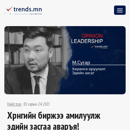
Нийтлэл
01 сарын 24, 2021
Хөрөнгийн биржээ амилуулж
эдийн засгаа аваръя!