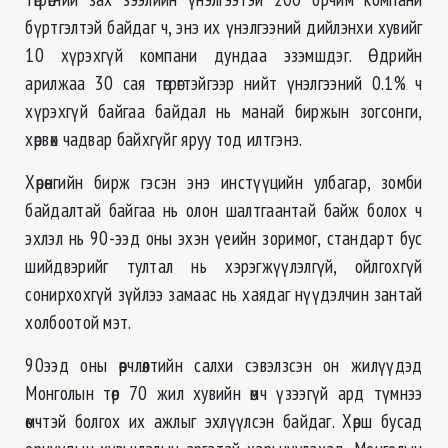
бүртгэлтэй байдаг ч, энэ их үнэлгээний дийлэнхи хувийг
10 хүрэхгүй компани дундаа эзэмшдэг. Өдрийн
арилжаа 30 сая төгрөгтэйгээр нийт үнэлгээний 0.1% ч
хүрэхгүй байгаа байдал нь манай биржын зогсонги,
хөрвөх чадвар байхгүйг яруу тод илтгэнэ.
Хөрөнгийн бирж гэсэн энэ инстүүцийн улбагар, зомби
байдалтай байгаа нь олон шалтгаантай байж болох ч
эхлэл нь 90-ээд оны эхэн үеийн зоримог, стандарт бус
шийдвэрийг тултал нь хэрэгжүүлэлгүй, ойлгохгүй
сонирхохгүй зүйлээ замаас нь хаядаг нүүдэлчин зантай
холбоотой мэт.
90ээд оны өөрчлөлтийн салхи сэвэлзсэн он жилүүдэд
Монголын төр 70 жил хувийн өмч үзээгүй ард түмнээ
өмчтэй болгох их ажлыг эхлүүлсэн байдаг. Хөрш бусад