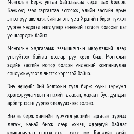
Монголын Бирж унтаа байдлаасаа сэрэг цах болсон.
Банкууд зээл гаргалтаа зогсоож, эдийн засгийн арын
эгнээ рүү шилжиж байгаа энэ үед Хөрөнгийн бирж түүхэн
үүргээ мэдрээд нэгдүгээр эгнээний тоглогч болохыг цаг
үе шаардаж байна.
Монголын хадгаламж эзэмшигчдын мөнгө дэлхий дээр
үнэгүйтэж байгаа доллар руу хөрвөх биш, Монголын
эдийн засгийн мотор болсон үндэсний компаниудаа
санхүүжүүлэхэд чиглэх хэрэгтэй байна.
Энэ нөхцөлийг бий болгохын тулд бирж юуны түрүүнд
хөрөнгө оруулагчдын итгэлийг даасан, хараат бус, дундын
арбитр гэсэн үүргээ биелүүлэхээс эхлэнэ.
Энэ нь бирж хамгийн түрүүнд өөрсдийн гаргасан дүрмээ
дагаж, манай бирж дээр үхмэл, хөдөлгөөнгүй байдаг
компаниудаа цэгцэлэхээс эхлэх юм. Биржийн өөрийн