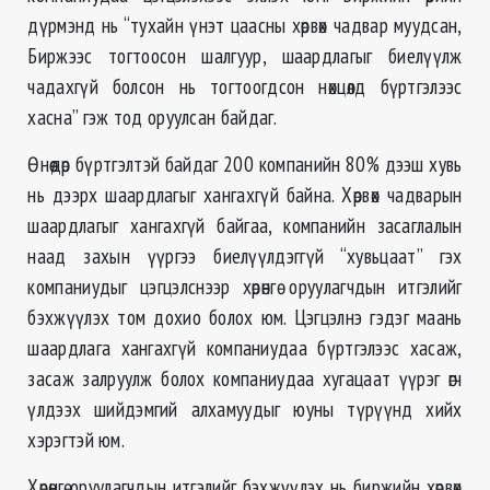
дүрмэнд нь “тухайн үнэт цаасны хөрвөх чадвар муудсан,
Биржээс тогтоосон шалгуур, шаардлагыг биелүүлж
чадахгүй болсон нь тогтоогдсон нөхцөлд бүртгэлээс
хасна” гэж тод оруулсан байдаг.
Өнөөдөр бүртгэлтэй байдаг 200 компанийн 80% дээш хувь
нь дээрх шаардлагыг хангахгүй байна. Хөрвөх чадварын
шаардлагыг хангахгүй байгаа, компанийн засаглалын
наад захын үүргээ биелүүлдэггүй “хувьцаат” гэх
компаниудыг цэгцэлснээр хөрөнгө оруулагчдын итгэлийг
бэхжүүлэх том дохио болох юм. Цэгцэлнэ гэдэг маань
шаардлага хангахгүй компаниудаа бүртгэлээс хасаж,
засаж залруулж болох компаниудаа хугацаат үүрэг өгч
үлдээх шийдэмгий алхамуудыг юуны түрүүнд хийх
хэрэгтэй юм.
Хөрөнгө оруулагчдын итгэлийг бэхжүүлэх нь биржийн хөрвөх