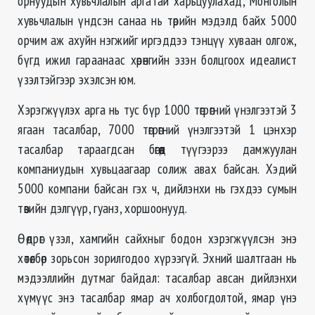
орнуудын хувьчлалын аргатай харьцуулахад, Монголын
хувьчлалын үндсэн санаа нь төрийн мэдэлд байх 5000
орчим аж ахуйн нэгжийг иргэддээ тэнцүү хуваан олгож,
бүгд ижил гараанаас хөрөнгийн эзэн болцгоох идеалист
үзэлтэйгээр эхэлсэн юм.
Хэрэгжүүлэх арга нь тус бүр 1000 төгрөгний үнэлгээтэй 3
ягаан тасалбар, 7000 төгрөгний үнэлгээтэй 1 цэнхэр
тасалбар тараагдсан бөгөөд түүгээрээ дамжуулан
компаниудын хувьцаагаар солиж авах байсан. Хэдий
5000 компани байсан гэх ч, дийлэнхи нь гэхдээ сумын
төвийн дэлгүүр, гуанз, хоршоонууд.
Өөдрөг үзэл, хамгийн сайхныг бодон хэрэгжүүлсэн энэ
хөтөлбөр зорьсон зорилгодоо хүрээгүй. Эхний шалтгаан нь
мэдээллийн дутмаг байдал: тасалбар авсан дийлэнхи
хүмүүс энэ тасалбар ямар ач холбогдолтой, ямар үнэ