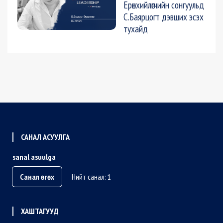
Ерөнхийлөгчийн сонгуульд
С.Баярцогт дэвших эсэх
тухайд
САНАЛ АСУУЛГА
sanal asuulga
Санал өгөх
Нийт санал: 1
ХАШТАГУУД