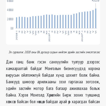
Эх сурвалж: 2020 оны 06 дугаар сарын нийгэм эдийн засгийн эмхэтгэлээс
Дан ганц банк гэсэн санхүүгийн тулгуур дээрээс
хамааралтай байдаг Монголын бизнесүүдэд корона
вирусын ойлгомжгүй байдал хүнд цохилт болж байна.
Банкууд шинээр арилжааны зээл гаргахаа зогсоож,
эдийн засгийн мотор бага багаар ажиллахаа больж
байна. Хэрэв Монголд Хөрөнгийн Бирж зохих түвшинд
хөгжсөн байсан бол нөхцөл байдал арай өөр харагдах байсан