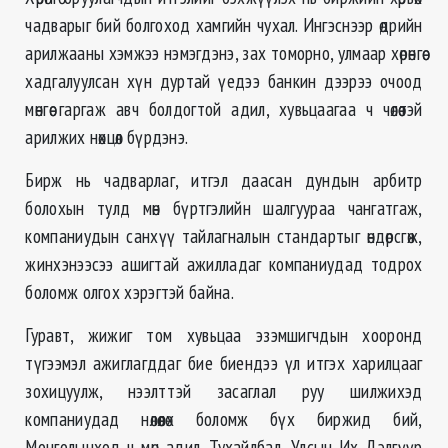
чадварыг бий болгоход хамгийн чухал. Ингэснээр өдрийн
арилжааны хэмжээ нэмэгдэнэ, зах томорно, улмаар хөрөнгөө
хадгалуулсан хүн дуртай үедээ банкин дээрээ очоод
мөнгөө гаргаж авч болдогтой адил, хувьцаагаа ч чөлөөтэй
арилжих нөхцөл бүрдэнэ.
Бирж нь чадварлаг, итгэл даасан дундын арбитр
болохын тулд мөн бүртгэлийн шалгуураа чангатгаж,
компаниудын санхүү тайлагналын стандартыг өндөрсгөж,
жинхэнээсээ ашигтай ажилладаг компаниудад тодрох
боломж олгох хэрэгтэй байна.
Гуравт, жижиг том хувьцаа эзэмшигчдын хооронд
түгээмэл ажиглагддаг бие биендээ үл итгэх харилцааг
зохицуулж, нээлттэй засаглал руу шилжихэд
компаниудад нөлөөлөх боломж бүх биржид бий,
Монголынход ч мөн адил. Тухайлбал, Улсын Их Дэлгүүр