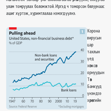
улам томруулах боломжтой. Иргэд ч томорсон бялуунаас
ашиг хүртэж, хуримтлалаа нэмэгдүүлнэ.
Корона
вирусын
цар
тахлын
үед
хөгжсөн
орнуудын
Төв
Банкууд
үнэндээ
хөрөнгийн