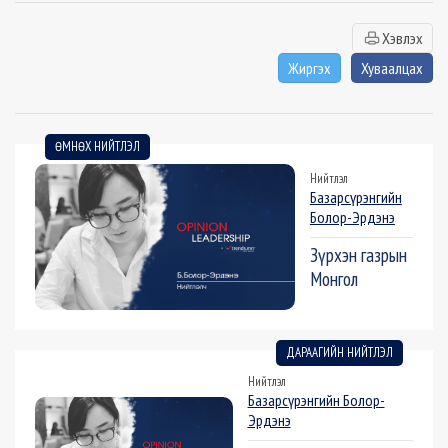
Хэвлэх
Жиргэх
Хуваалцах
ӨМНӨХ НИЙТЛЭЛ
Нийтлэл
Базарсүрэнгийн
Болор-Эрдэнэ
Зүрхэн газрын
Монгол
ДАРААГИЙН НИЙТЛЭЛ
Нийтлэл
Базарсүрэнгийн Болор-
Эрдэнэ