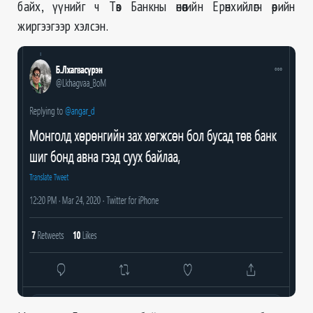
байх, үүнийг ч Төв Банкны өнөөгийн Ерөнхийлөгч өөрийн
жиргээгээр хэлсэн.