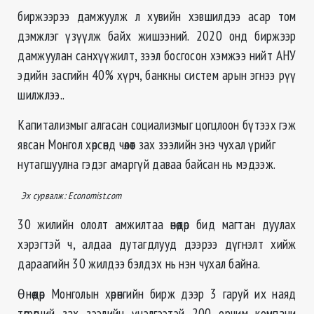
биржээрээ дамжуулж л хувийн хэвшилдээ асар том
дэмжлэг үзүүлж байх жишээний. 2020 онд биржээр
дамжуулан санхүүжилт, зээл босгосон хэмжээ нийт АНУ
эдийн засгийн 40% хүрч, банкны систем арын эгнээ рүү
шилжлээ..
Капитализмыг алгасан социализмыг цогцлоон бүтээх гэж
явсан Монгол хөрсөнд чөлөөт зах зээлийн энэ чухал үрийг
нутагшуулна гэдэг амаргүй даваа байсан нь мэдээж.
Эх сурвалж: Economist.com
30 жилийн ололт амжилтаа өнөөдөр бид магтан дуулах
хэрэгтэй ч, алдаа дутагдлууд дээрээ дүгнэлт хийж
дараагийн 30 жилдээ бэлдэх нь нэн чухал байна.
Өнөөдөр Монголын хөрөнгийн бирж дээр 3 гаруй их наяд
төгрөгний зах зээлийн үнэлгээтэй 200 орчим компани