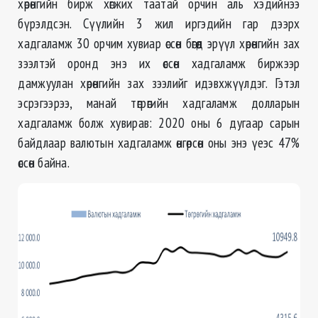
хөрөнгийн бирж хөгжих таатай орчин аль хэдийнээ
бүрэлдсэн. Сүүлийн 3 жил иргэдийн гар дээрх
хадгаламж 30 орчим хувиар өссөн бөгөөд эрүүл хөрөнгийн зах
зээлтэй оронд энэ их өссөн хадгаламж биржээр
дамжуулан хөрөнгийн зах зээлийг идэвхжүүлдэг. Гэтэл
эсрэгээрээ, манай төгрөгийн хадгаламж долларын
хадгаламж болж хувирав: 2020 оны 6 дугаар сарын
байдлаар валютын хадгаламж өнгөрсөн оны энэ үеэс 47%
өссөн байна.