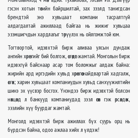
гэсэн хотын төвийн байршилтай, зах зээлд танигдсан
брендтэй энэ хувьцаат компани тасралтгүй
алдагдалтай ажиллаад байгаа нь жижиг хувьцаа
эзэмшигчдын хардлагыг төрүүлэх нь ойлгомжтой юм.
Тогтвортой, идэвхтэй бирж аливаа улсын дундаж
ангийн хөрөнгийг бий болгож, өсгөдөг жамтай. Монголын бирж
идэвхгүй байснаар асар том боломжыг алдаж байна:
жирийн ард иргэдийн хувьд хөрөнгөө найдвартай хадгалж,
өсгөх; харин хувьцаат компаниудын хувьд санхүүжилтийн
шинэ эх үүсвэр босгох. Үнэндээ бирж идэвхтэй болсон
нөхцөлд л банкууд компаниудад зээл өгөх гэж өрсөлдөж,
зээлийн хүү буурдаг жамтай.
Монголд идэвхтэй бирж ажиллах бүх суурь орц нь
бүрдсэн байна, одоо ажлаа хийх л үлдэж!