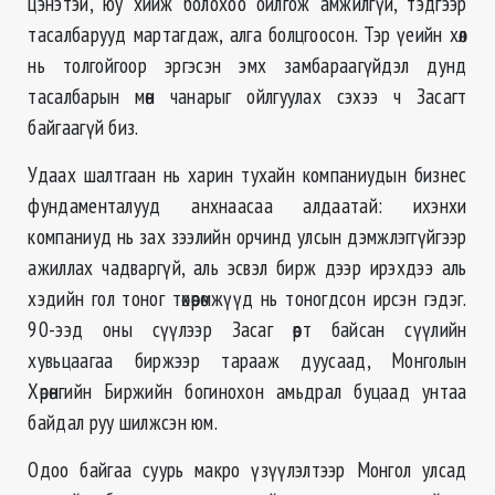
цэнэтэй, юу хийж болохоо ойлгож амжилгүй, тэдгээр
тасалбарууд мартагдаж, алга болцгоосон. Тэр үеийн хөл
нь толгойгоор эргэсэн эмх замбараагүйдэл дунд
тасалбарын мөн чанарыг ойлгуулах сэхээ ч Засагт
байгаагүй биз.
Удаах шалтгаан нь харин тухайн компаниудын бизнес
фундаменталууд анхнаасаа алдаатай: ихэнхи
компаниуд нь зах зээлийн орчинд улсын дэмжлэггүйгээр
ажиллах чадваргүй, аль эсвэл бирж дээр ирэхдээ аль
хэдийн гол тоног төхөөрөмжүүд нь тоногдсон ирсэн гэдэг.
90-ээд оны сүүлээр Засаг өөрт байсан сүүлийн
хувьцаагаа биржээр тарааж дуусаад, Монголын
Хөрөнгийн Биржийн богинохон амьдрал буцаад унтаа
байдал руу шилжсэн юм.
Одоо байгаа суурь макро үзүүлэлтээр Монгол улсад