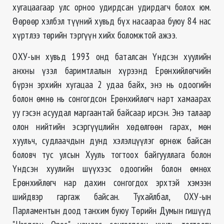
хугацаагаар улс орноо удирдсан удирдагч болох юм.
Өөрөөр хэлбэл түүний хувьд бүх насаараа буюу 84 нас
хүртлээ төрийн тэргүүн хийх боломжтой ажээ.
ОХУ-ын хувьд 1993 онд баталсан Үндсэн хуулийн
анхны үзэл баримтлалын хүрээнд Ерөнхийлөгчийн
бүрэн эрхийн хугацаа 2 удаа байх, энэ нь одоогийн
болон өмнө нь сонгогдсон Ерөнхийлөгч нарт хамаарах
уу гэсэн асуудал маргаантай байсаар ирсэн. Энэ талаар
олон нийтийн эсэргүүцлийн хөдөлгөөн гарах, мөн
хуульч, судлаачдын дунд хэлэлцүүлэг өрнөж байсан
боловч тус улсын Хууль тогтоох байгууллага болон
Үндсэн хуулийн шүүхээс одоогийн болон өмнөх
Ерөнхийлөгч нар дахин сонгогдох эрхтэй хэмээн
шийдвэр гаргаж байсан. Тухайлбал, ОХУ-ын
Парламентын доод танхим буюу Төрийн Думын гишүүд