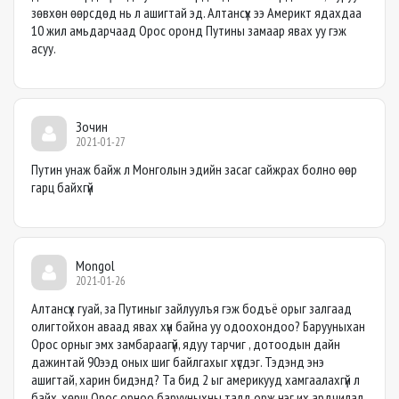
зөвхөн өөрсдөд нь л ашигтай эд. Алтансүх ээ Америкт ядахдаа
10 жил амьдарчаад Орос оронд Путины замаар явах уу гэж
асуу.
Зочин
2021-01-27
Путин унаж байж л Монголын эдийн засаг сайжрах болно өөр
гарц байхгүй
Mongol
2021-01-26
Алтансүх гуай, за Путиныг зайлуулъя гэж бодъё орыг залгаад
олигтойхон аваад явах хүн байна уу одоохондоо? Барууныхан
Орос орныг эмх замбараагүй, ядуу тарчиг , дотоодын дайн
дажинтай 90ээд оных шиг байлгахыг хүсдэг. Тэдэнд энэ
ашигтай, харин бидэнд? Та бид 2 ыг америкууд хамгаалахгүй л
байх, хөрш Орос орноо барууныхны талд орж нэг их ардчилал