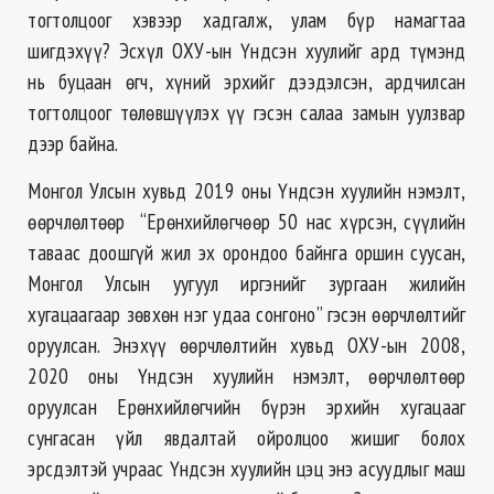
тогтолцоог хэвээр хадгалж, улам бүр намагтаа
шигдэхүү? Эсхүл ОХУ-ын Үндсэн хуулийг ард түмэнд
нь буцаан өгч, хүний эрхийг дээдэлсэн, ардчилсан
тогтолцоог төлөвшүүлэх үү гэсэн салаа замын уулзвар
дээр байна.
Монгол Улсын хувьд 2019 оны Үндсэн хуулийн нэмэлт,
өөрчлөлтөөр “Ерөнхийлөгчөөр 50 нас хүрсэн, сүүлийн
таваас доошгүй жил эх орондоо байнга оршин суусан,
Монгол Улсын уугуул иргэнийг зургаан жилийн
хугацаагаар зөвхөн нэг удаа сонгоно” гэсэн өөрчлөлтийг
оруулсан. Энэхүү өөрчлөлтийн хувьд ОХУ-ын 2008,
2020 оны Үндсэн хуулийн нэмэлт, өөрчлөлтөөр
оруулсан Ерөнхийлөгчийн бүрэн эрхийн хугацааг
сунгасан үйл явдалтай ойролцоо жишиг болох
эрсдэлтэй учраас Үндсэн хуулийн цэц энэ асуудлыг маш