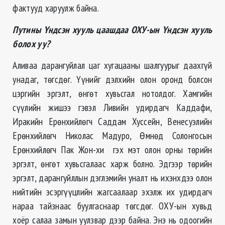
фактууд харуулж байна.
Путины Үндсэн хууль цаашдаа ОХУ-ын Үндсэн хууль
болох уу?
Аливаа дарангуйлал цаг хугацааны шалгуурыг даахгүй
унадаг, төгсдөг. Үүнийг дэлхийн олон оронд болсон
цэргийн эргэлт, өнгөт хувьсгал нотолдог. Хамгийн
сүүлийн жишээ гэвэл Ливийн удирдагч Каддафи,
Иракийн Ерөнхийлөгч Саддам Хуссейн, Венесуэлийн
Ерөнхийлөгч Николас Мадуро, Өмнөд Солонгосын
Ерөнхийлөгч Пак Жон-хи гэх мэт олон орны төрийн
эргэлт, өнгөт хувьсгалаас харж болно. Эдгээр төрийн
эргэлт, дарангуйллын дэглэмийн уналт нь ихэнхдээ олон
нийтийн эсэргүүцлийн жагсаалаар эхэлж их удирдагч
нараа тайзнаас буулгаснаар төгсдөг. ОХУ-ын хувьд
хоёр салаа замын уулзвар дээр байна. Энэ нь одоогийн