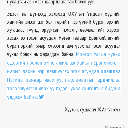
нухацтай авч үзэх шаардлагатай болов уу?
Эцэст нь дүгнээд хэлэхэд ОХУ-ын Үндсэн хуулийн
хамгийн эмзэг цэг бол төрийн тэргүүний бүрэн эрхийн
хугацаа, түүнд оруулсан нэмэлт, өөрчлөлтийг хэрхэн
засах вэ гэсэн асуудал. Нөгөө талаар Ерөнхийлөгчийн
бүрэн эрхийг ямар хүрээнд авч үзэх вэ гэсэн асуудал
чухал болох нь харагдаж байна.
Монгол Улсын хувьд
одоогийн болон өмнө ажиллаж байсан Ерөнхийлөгч
нарыг дахин нэр дэвшүүлэх эсэх асуудал цаашдаа
Путины замаар явах уу, парламентын ардчиллаа
төлөвшүүлээд явах уу гэдэг чухал сонголтыг бидэнд
үлдээж байна.
Хуульч, судлаач Ж.Алтансүх