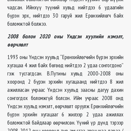
чадсан. Ийнхүү түүний хувьд нийтдээ 6 удаагийн
бүрэн эрх, нийтдээ 30 гаруй жил Ерөнхийлөгч байх
боломжтой болжээ.
2008 болон 2020 оны Үндсэн хуулийн нэмэлт,
өөрчлөлт
1993 оны Үндсэн хуульд “Ерөнхийлөгчийн бүрэн эрхийн
хугацаа 4 жил байх бөгөөд нийтдээ 2 удаа сонгогдоно”
гэж тусгагдсан. В.Путины хувьд 2000-2008 оны
хооронд 2 бүрэн эрхийн хугацаанд нийтдээ 8 жил
ажилласан учраас Үндсэн хуульд заасны дагуу дахин
сонгогдох боломжгүй болсон. Ийм учраас 2008 онд
Үндсэн хуульд нэмэлт, өөрчлөлт оруулж Ерөнхийлөгчийн
бүрэн эрхийн хугацааг 6 жилээр 2 удаа ажиллах
боломжтой байдлаар өөрчилсөн. Үүний үр дүнд тэрээр
2008-2012 оны хооронд түр амьсгаа авсныхаа дараа /