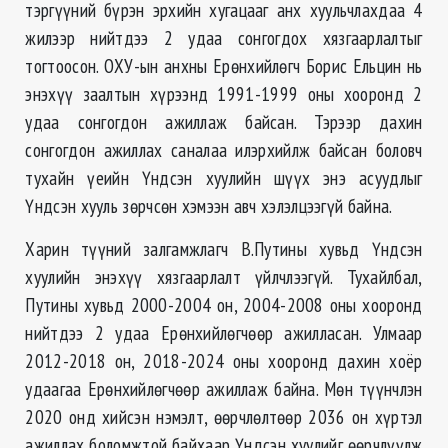
тэргүүний бүрэн эрхийн хугацааг анх хуульчлахдаа 4
жилээр нийтдээ 2 удаа сонгогдох хязгаарлалтыг
тогтоосон. ОХУ-ын анхны Ерөнхийлөгч Борис Ельцин нь
энэхүү заалтын хүрээнд 1991-1999 оны хооронд 2
удаа сонгогдон ажиллаж байсан. Тэрээр дахин
сонгогдон ажиллах саналаа илэрхийлж байсан боловч
тухайн үеийн Үндсэн хуулийн шүүх энэ асуудлыг
Үндсэн хууль зөрчсөн хэмээн авч хэлэлцээгүй байна.
Харин түүний залгамжлагч В.Путины хувьд Үндсэн
хуулийн энэхүү хязгаарлалт үйлчлээгүй. Тухайлбал,
Путины хувьд 2000-2004 он, 2004-2008 оны хооронд
нийтдээ 2 удаа Ерөнхийлөгчөөр ажилласан. Улмаар
2012-2018 он, 2018-2024 оны хооронд дахин хоёр
удаагаа Ерөнхийлөгчөөр ажиллаж байна. Мөн түүнчлэн
2020 онд хийсэн нэмэлт, өөрчлөлтөөр 2036 он хүртэл
ажиллах боломжтой байхаар Үндсэн хуулийг өөрчлүүлж