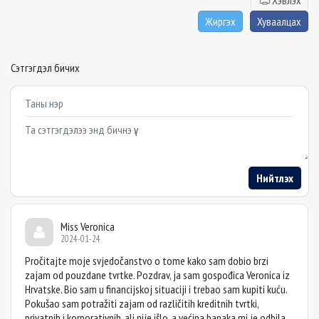
Хэвлэх
Жиргэх
Хуваалцах
Сэтгэгдэл бичих
Example textarea
Нийтлэх
Miss Veronica
2024-01-24
Pročitajte moje svjedočanstvo o tome kako sam dobio brzi
zajam od pouzdane tvrtke. Pozdrav, ja sam gospođica Veronica iz
Hrvatske. Bio sam u financijskoj situaciji i trebao sam kupiti kuću.
Pokušao sam potražiti zajam od različitih kreditnih tvrtki,
privatnih i korporativnih, ali nije išlo, a većina banaka mi je odbila