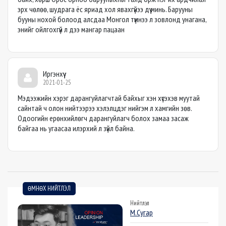
эрх чөлөө, шудрага ёс яриад хол явахгүйээ дүү минь. Барууны
бууны нохой болоод алсдаа Монгол түмнээ л зовлонд унагана,
энийг ойлгохгүй л дээ мангар пацаан
Иргэнхүү
2021-01-25
Мэдээжийн хэрэг дарангуйлагчтай байхыг хэн хүсэхэв муутай
сайнтай ч олон нийтээрээ хэлэлцдэг нийгэм л хамгийн зөв.
Одоогийн ерөнхийлөгч дарангуйлагч болох замаа засаж
байгаа нь угаасаа илэрхий л зүйл байна.
ӨМНӨХ НИЙТЛЭЛ
Нийтлэл
М.Сугар