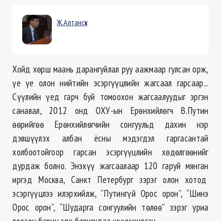
Ж.Алтансүх
Хойд хөрш маань дарангуйлал руу аажмаар гулсан орж,
үе үе олон нийтийн эсэргүүцлийн жагсаал гарсаар...
Сүүлийн үед гарч буй томоохон жагсаалуудыг эргэн
санавал, 2012 онд ОХУ-ын Ерөнхийлөгч В.Путин
өөрийгөө Ерөнхийлөгчийн сонгуульд дахин нэр
дэвшүүлэх албан ёсны мэдэгдэл гаргасантай
холбоотойгоор гарсан эсэргүүцлийн хөдөлгөөнийг
дурдаж болно. Энэхүү жагсаалаар 120 гаруй мянган
иргэд Москва, Санкт Петербург зэрэг олон хотод
эсэргүүцлээ илэрхийлж, “Путингүй Орос орон”, “Шинэ
Орос орон”, “Шударга сонгуулийн төлөө” зэрэг уриа
лоозон барин эрх баригчдаа шүүмжилсэн.