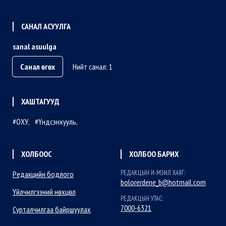
САНАЛ АСУУЛГА
sanal asuulga
Санал өгөх
Нийт санал: 1
ХАШТАГУУД
ОХУ
Үндсэнхууль
ХОЛБООС
ХОЛБОО БАРИХ
РЕДАКЦЫН И-МЭИЛ ХАЯГ:
Редакцийн бодлого
bolorerdene_b@hotmail.com
Үйлчилгээний нөхцөл
РЕДАКЦЫН УТАС:
7000-6321
Сурталчилгаа байршуулах