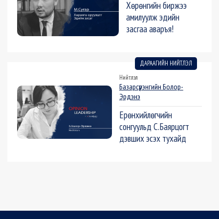
Хөрөнгийн биржээ
амилуулж эдийн
засгаа аваръя!
ДАРААГИЙН НИЙТЛЭЛ
Нийтлэл
Базарсүрэнгийн Болор-
Эрдэнэ
Ерөнхийлөгчийн
сонгуульд С.Баярцогт
дэвших эсэх тухайд