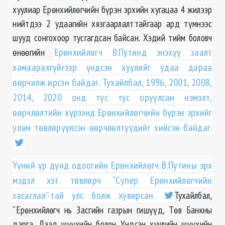
хуулиар Ерөнхийлөгчийн бүрэн эрхийн хугацаа 4 жилээр
нийтдээ 2 удаагийн хязгаарлалттайгаар ард түмнээс
шууд сонгохоор тусгагдсан байсан. Хэдий тийм боловч
өнөөгийн
Ерөнхийлөгч В.Путинд энэхүү заалт
хамаарахгүйгээр үндсэн хуулийг удаа дараа
өөрчилж ирсэн байдаг. Тухайлбал, 1996, 2001, 2008,
2014, 2020 онд тус тус оруулсан нэмэлт,
өөрчлөлтийн хүрээнд Ерөнхийлөгчийн бүрэн эрхийг
улам төвлөрүүлсэн өөрчлөлтүүдийг хийсэн байдаг.
Үүний үр дүнд одоогийн Ерөнхийлөгч В.Путины эрх
мэдэл хэт төвлөрч “Супер Ерөнхийлөгчийн
засаглал”-тай улс болж хувирсан.
Тухайлбал,
“Ерөнхийлөгч нь Засгийн газрын гишүүд, Төв Банкны
дарга, Дээд шүүхийн болон Үндсэн хуулийн шүүхийн