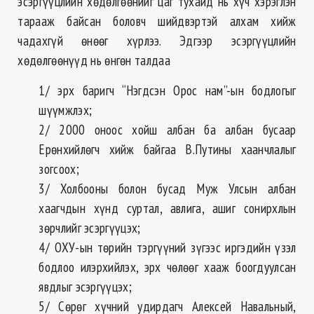
эсэргүүцлийн хөдөлгөөнийг цаг тухайд нь хүч хэрэглэн
тарааж байсан боловч шийдвэртэй алхам хийж
чадахгүй өнөөг хүрлээ. Эдгээр эсэргүүцлийн
хөдөлгөөнүүд нь өнгөн талдаа
1/ эрх баригч “Нэгдсэн Орос нам”-ын бодлогыг
шүүмжлэх;
2/ 2000 оноос хойш албан ба албан бусаар
Ерөнхийлөгч хийж байгаа В.Путины хаанчлалыг
зогсоох;
3/ Холбооны болон бусад Муж Улсын албан
хаагчдын хүнд суртал, авлига, ашиг сонирхлын
зөрчлийг эсэргүүцэх;
4/ ОХУ-ын төрийн тэргүүний зүгээс иргэдийн үзэл
бодлоо илэрхийлэх, эрх чөлөөг хааж боогдуулсан
явдлыг эсэргүүцэх;
5/ Сөрөг хүчний удирдагч Алексей Навальный,