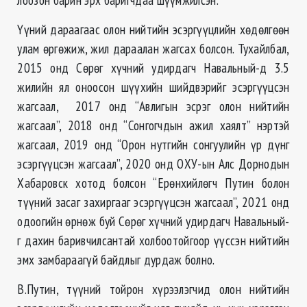
Үүний дараагаас олон нийтийн эсэргүүцлийн хөдөлгөөн
улам өргөжиж, жил дараалан жагсах болсон. Тухайлбал,
2015 онд Сөрөг хүчний удирдагч Навальный-д 3.5
жилийн ял оноосон шүүхийн шийдвэрийг эсэргүүцсэн
жагсаал, 2017 онд “Авлигын эсрэг олон нийтийн
жагсаал”, 2018 онд “Сонгогчдын ажил хаялт” нэртэй
жагсаал, 2019 онд “Орон нутгийн сонгуулийн үр дүнг
эсэргүүцсэн жагсаал”, 2020 онд ОХУ-ын Алс Дорнодын
Хабаровск хотод болсон “Ерөнхийлөгч Путин болон
түүний засаг захиргааг эсэргүүцсэн жагсаал”, 2021 онд
одоогийн өрнөж буй Сөрөг хүчний удирдагч Навальный-
г дахин баривчилсантай холбоотойгоор үүссэн нийтийн
эмх замбараагүй байдлыг дурдаж болно.
В.Путин, түүний тойрон хүрээлэгчид олон нийтийн