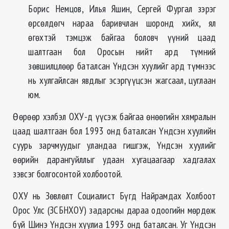
Борис Немцов, Илья Яшин, Сергей Фургал зэрэг
өрсөлдөгч нараа баривчлан шоронд хийх, ял
өгөхтэй тэмцэж байгаа боловч үүний цаад
шалтгаан бол Оросын нийт ард түмний
зөвшилцлөөр баталсан Үндсэн хуулийг ард түмнээс
нь хулгайлсан явдлыг эсэргүүцсэн жагсаал, цуглаан
юм.
Өөрөөр хэлбэл ОХУ-д үүсэж байгаа өнөөгийн хямралын
цаад шалтгаан бол 1993 онд баталсан Үндсэн хуулийн
суурь зарчмуудыг уландаа гишгэж, Үндсэн хуулийг
өөрийн дарангуйллыг удаан хугацаагаар хадгалах
зэвсэг болгосонтой холбоотой.
ОХУ нь Зөвлөлт Социалист Бүгд Найрамдах Холбоот
Орос Улс (ЗСБНХОУ) задарсны дараа одоогийн мөрдөж
буй Шинэ Үндсэн хуулиа 1993 онд баталсан. Уг Үндсэн