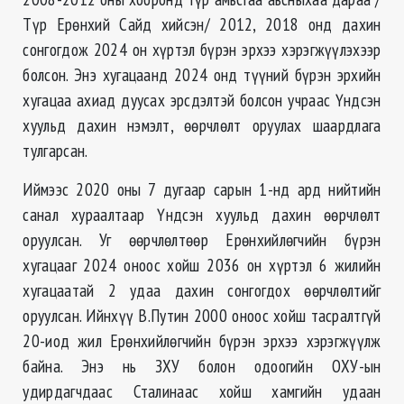
Түр Ерөнхий Сайд хийсэн/ 2012, 2018 онд дахин
сонгогдож 2024 он хүртэл бүрэн эрхээ хэрэгжүүлэхээр
болсон. Энэ хугацаанд 2024 онд түүний бүрэн эрхийн
хугацаа ахиад дуусах эрсдэлтэй болсон учраас Үндсэн
хуульд дахин нэмэлт, өөрчлөлт оруулах шаардлага
тулгарсан.
Иймээс 2020 оны 7 дугаар сарын 1-нд ард нийтийн
санал хураалтаар Үндсэн хуульд дахин өөрчлөлт
оруулсан. Уг өөрчлөлтөөр Ерөнхийлөгчийн бүрэн
хугацааг 2024 оноос хойш 2036 он хүртэл 6 жилийн
хугацаатай 2 удаа дахин сонгогдох өөрчлөлтийг
оруулсан. Ийнхүү В.Путин 2000 оноос хойш тасралтгүй
20-иод жил Ерөнхийлөгчийн бүрэн эрхээ хэрэгжүүлж
байна. Энэ нь ЗХУ болон одоогийн ОХУ-ын
удирдагчдаас Сталинаас хойш хамгийн удаан