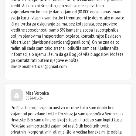
kredit. Ali kako bi Bog htio, upoznali su me s privatnim
zajmodavcem koji mi je dao zajam od 90.000 eura i danas imam
svoju kuću i vlasnik sam tvrtke i trenutno mi je dobro, ako morate
ići na tvrtka za osiguranje zajma. bez kolaterala, bez provjere
kreditne sposobnosti, samo 3% kamatna stopa i supotpisnik s
boljim planovima i rasporedom otplate, kontaktirajte Davidson
Albert Loan (
davidsonalbertloan@gmail.com
). On ne zna da to
radim, ali sada sam tako sretna i odlučila sam dati ljudima više
informacija o njemu i želim da ga Bog još više blagoslovi. Možete
ga kontaktirati putem njegove e-pošte.
davidsonalbertloan@gmail.com
Miss Veronica
2024-01-24
Pročitajte moje svjedočanstvo o tome kako sam dobio brzi
zajam od pouzdane tvrtke. Pozdrav, ja sam gospođica Veronica iz
Hrvatske. Bio sam u financijskoj situaciji i trebao sam kupiti kuću.
Pokušao sam potražiti zajam od različitih kreditnih tvrtki,
privatnih i korporativnih, ali nije išlo, a većina banaka mi je odbila