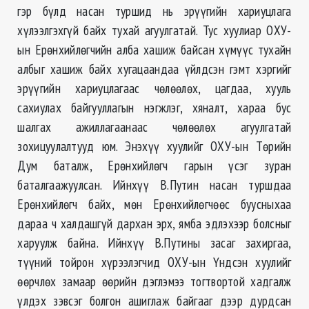
гэр бүлд насан туршид нь эрүүгийн хариуцлага
хүлээлгэхгүй байх тухай агуулгатай. Тус хуулиар ОХУ-
ын Ерөнхийлөгчийн алба хашиж байсан хүмүүс тухайн
албыг хашиж байх хугацаандаа үйлдсэн гэмт хэргийг
эрүүгийн хариуцлагаас чөлөөлөх, цагдаа, хууль
сахиулах байгууллагын нэгжлэг, хяналт, хараа бус
шалгах ажиллагаанаас чөлөөлөх агуулгатай
зохицуулалтууд юм. Энэхүү хуулийг ОХУ-ын Төрийн
Дум баталж, Ерөнхийлөгч гарын үсэг зуран
баталгаажуулсан. Ийнхүү В.Путин насан туршдаа
Ерөнхийлөгч байх, мөн Ерөнхийлөгчөөс буусныхаа
дараа ч халдашгүй дархан эрх, ямба эдлэхээр болсныг
харуулж байна. Ийнхүү В.Путины засаг захиргаа,
түүний тойрон хүрээлэгчид ОХУ-ын Үндсэн хуулийг
өөрчлөх замаар өөрийн дэглэмээ тогтвортой хадгалж
үлдэх зэвсэг болгон ашиглаж байгааг дээр дурдсан