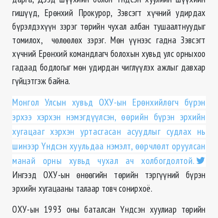
гишүүд, Ерөнхий Прокурор, Зэвсэгт хүчний удирдах
бүрэлдэхүүн зэрэг төрийн чухал албан тушаалтнуудыг
томилох, чөлөөлөх зэрэг. Мөн үүнээс гадна Зэвсэгт
хүчний Ерөнхий командлагч болохын хувьд улс орныхоо
гадаад бодлогыг мөн удирдан чиглүүлэх ажлыг давхар
гүйцэтгэж байна.
Монгол Улсын хувьд ОХУ-ын Ерөнхийлөгч бүрэн
эрхээ хэрхэн нэмэгдүүлсэн, өөрийн бүрэн эрхийн
хугацааг хэрхэн уртасгасан асуудлыг судлах нь
шинээр Үндсэн хуульдаа нэмэлт, өөрчлөлт оруулсан
манай орны хувьд чухал ач холбогдолтой.
Ингээд ОХУ-ын өнөөгийн төрийн тэргүүний бүрэн
эрхийн хугацааны талаар товч сонирхоё.
ОХУ-ын 1993 оны баталсан Үндсэн хуулиар төрийн