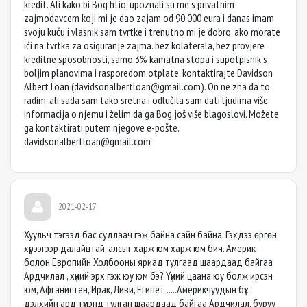
kredit. Ali kako bi Bog htio, upoznali su me s privatnim
zajmodavcem koji mi je dao zajam od 90.000 eura i danas imam
svoju kuću i vlasnik sam tvrtke i trenutno mi je dobro, ako morate
ići na tvrtka za osiguranje zajma. bez kolaterala, bez provjere
kreditne sposobnosti, samo 3% kamatna stopa i supotpisnik s
boljim planovima i rasporedom otplate, kontaktirajte Davidson
Albert Loan (
davidsonalbertloan@gmail.com
). On ne zna da to
radim, ali sada sam tako sretna i odlučila sam dati ljudima više
informacija o njemu i želim da ga Bog još više blagoslovi. Možete
ga kontaktirati putem njegove e-pošte.
davidsonalbertloan@gmail.com
2021-02-17
Хуульч тэгээд бас судлаач гэж байна сайн байна. Гэхдээ өргөн
хүрээгээр далайцтай, алсыг харж юм харж юм бич. Америк
болон Европийн Холбооны яриад тулгаад шаардаад байгаа
Ардчилал , хүний эрх гэж юу юм бэ? Үүний цаана юу болж ирсэн
юм, Афганистен, Ирак, Ливи, Египет .....Америкчуудын бүх
дэлхийн ард түмэнд тулган шаардаад байгаа Ардчилал, буруу