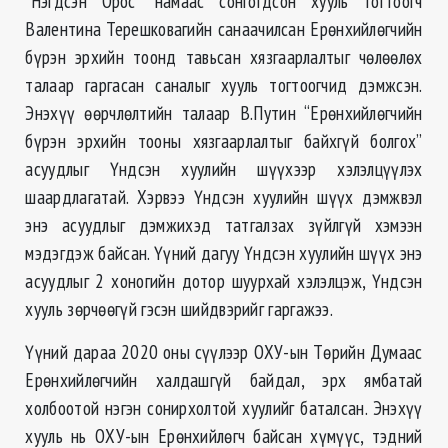
"Нэгдсэн Орос" намаас сонгогдсон хууль тогтоогч
Валентина Терешковагийн санаачилсан Ерөнхийлөгчийн
бүрэн эрхийн тоонд тавьсан хязгаарлалтыг чөлөөлөх
талаар гаргасан саналыг хууль тогтоогчид дэмжсэн.
Энэхүү өөрчлөлтийн талаар В.Путин “Ерөнхийлөгчийн
бүрэн эрхийн тооны хязгаарлалтыг байхгүй болгох”
асуудлыг Үндсэн хуулийн шүүхээр хэлэлцүүлэх
шаардлагатай. Хэрвээ Үндсэн хуулийн шүүх дэмжвэл
энэ асуудлыг дэмжихэд татгалзах зүйлгүй хэмээн
мэдэгдэж байсан. Үүний дагуу Үндсэн хуулийн шүүх энэ
асуудлыг 2 хоногийн дотор шуурхай хэлэлцэж, Үндсэн
хууль зөрчөөгүй гэсэн шийдвэрийг гаргажээ.
Үүний дараа 2020 оны сүүлээр ОХУ-ын Төрийн Думаас
Ерөнхийлөгчийн халдашгүй байдал, эрх ямбатай
холбоотой нэгэн сонирхолтой хуулийг баталсан. Энэхүү
хууль нь ОХУ-ын Ерөнхийлөгч байсан хүмүүс, тэдний