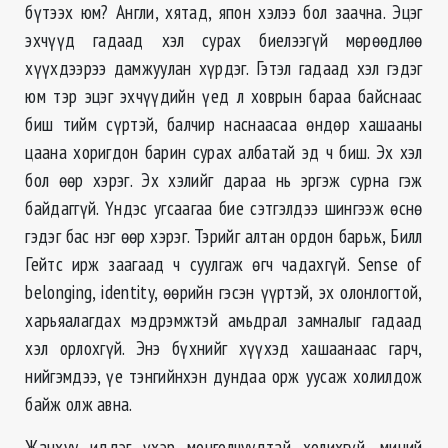
бүтээх юм? Англи, хятад, япон хэлээ бол заачна. Эцэг
эхчүүд гадаад хэл сурах биелээгүй мөрөөдлөө
хүүхдээрээ дамжуулан хүрдэг. Гэтэл гадаад хэл гэдэг
юм тэр эцэг эхчүүдийн үед л ховрын бараа байснаас
биш тийм сүртэй, балчир наснаасаа өндөр хашааны
цаана хоригдон барин сурах албатай эд ч биш. Эх хэл
бол өөр хэрэг. Эх хэлийг дараа нь эргэж сурна гэж
байдаггүй. Үндэс угсаагаа бие сэтгэлдээ шингээж өснө
гэдэг бас нэг өөр хэрэг. Тэрийг алтан ордон барьж, Билл
Гейтс ирж заагаад ч суулгаж өгч чадахгүй. Sense of
belonging, identity, өөрийн гэсэн үүртэй, эх олонлогтой,
харьяалагдах мэдрэмжтэй амьдрал замналыг гадаад
хэл орлохгүй. Энэ бүхнийг хүүхэд хашаанаас гарч,
нийгэмдээ, үе тэнгийнхэн дундаа орж уусаж холилдож
байж олж авна.
Жанхуу иддэг үхэр монголчуудтай холихгүй, миний