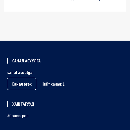
САНАЛ АСУУЛГА
sanal asuulga
Санал өгөх
Нийт санал: 1
ХАШТАГУУД
боловсрол