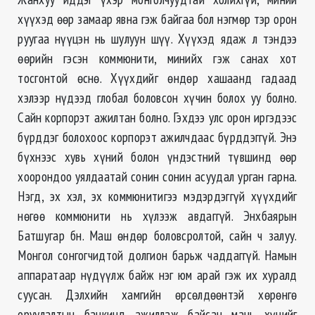
хүүхэд өөр замаар явна гэж байгаа бол нэгмөр тэр орон
руугаа нүүцэн нь шулуун шүү. Хүүхэд ядаж л тэндээ
өөрийн гэсэн коммюнити, минийх гэж санах хот
тосгонтой өснө. Хүүхдийг өндөр хашаанд гадаад
хэлээр нүдээд глобал боловсон хүчин болох уу болно.
Сайн корпорэт ажилтан болно. Гэхдээ улс орон иргэдээс
бүрддэг болохоос корпорэт ажилчдаас бүрддэггүй. Энэ
бүхнээс хувь хүний болон үндэстний түвшинд өөр
хоорондоо уялдаатай сонин сонин асуудал урган гарна.
Нэгд, эх хэл, эх коммюнитигээ мэдэрдэггүй хүүхдийг
нөгөө коммюнити нь хүлээж авдаггүй. Энхбаярын
Батшугар бн. Маш өндөр боловсролтой, сайн ч залуу.
Монгол сонгогчидтой долгион барьж чаддаггүй. Намын
аппаратаар нүдүүлж байж нэг юм арай гэж их хуралд
суусан. Дэлхийн хамгийн өрсөлдөөнтэй хөрөнгө
оруулалтын банкинд ажиллаж байсан мань хүнийг