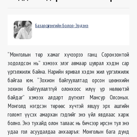
Базарсүрэнгийн Болор-Эрдэнэ
“Монголын төр хамаг хүчээрээ ганц Соронзонтой
зодолдсон нь” хэмээх элэг авмаар цуврал хэдэн сар
үргэлжилж байна. Нарийн яривал хэдэн жил үргэлжилж
байгаа юм. “Зохион байгуулалтад орсон цөөнхийн
зохион байгуулалтгүй олонхоос илүү үр нөлөөтэй
байдаг” хэмээх алдарт дүгнэлт Мансур Олсоных.
Монголд нэгдсэн төрөөс хүчтэй явцуу эрх ашгийн
голомт үүсэх амархан гэдгийг энэ үйл явдлаас харж
болно. Энэ тухайд олон талаас нь бичсээр ирсэн тул энэ
удаа гол асуудалдаа анхааръя: Монголын бага дунд