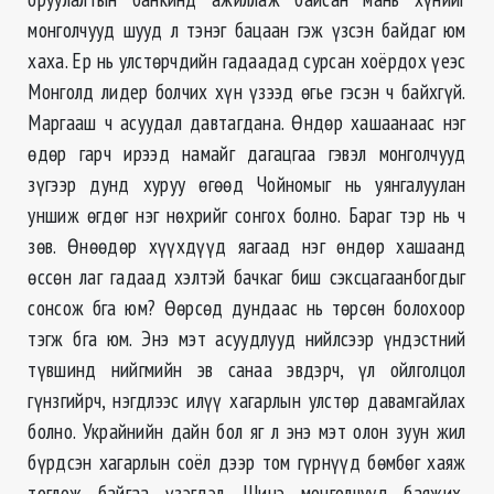
монголчууд шууд л тэнэг бацаан гэж үзсэн байдаг юм
хаха. Ер нь улстөрчдийн гадаадад сурсан хоёрдох үеэс
Монголд лидер болчих хүн үзээд өгье гэсэн ч байхгүй.
Маргааш ч асуудал давтагдана. Өндөр хашаанаас нэг
өдөр гарч ирээд намайг дагацгаа гэвэл монголчууд
зүгээр дунд хуруу өгөөд Чойномыг нь уянгалуулан
уншиж өгдөг нэг нөхрийг сонгох болно. Бараг тэр нь ч
зөв. Өнөөдөр хүүхдүүд яагаад нэг өндөр хашаанд
өссөн лаг гадаад хэлтэй бачкаг биш сэксцагаанбогдыг
сонсож бга юм? Өөрсөд дундаас нь төрсөн болохоор
тэгж бга юм. Энэ мэт асуудлууд нийлсээр үндэстний
түвшинд нийгмийн эв санаа эвдэрч, үл ойлголцол
гүнзгийрч, нэгдлээс илүү хагарлын улстөр давамгайлах
болно. Украйнийн дайн бол яг л энэ мэт олон зуун жил
бүрдсэн хагарлын соёл дээр том гүрнүүд бөмбөг хаяж
тоглож байгаа үзэгдэл. Шинэ монголчууд баяжих,