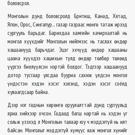
боловсрол.
Монголын дунд боловсролд Бритиш, Канад, Хятад,
Япон, Орос, Сингапур... газар газраас мөнгө татаж ирээд
сургууль барьдаг. Барихдаа хамгийн хачирхалтай нь
монгол хүүхдийг Монголын нийгмээс нь таслах өндөр
хашаанууд барьчдаг. Эцэг эхчүүд өндөр хашааны
цаана хүүхдээ хашихын тулд өндөр төлбөр төлөөд
үүргээ биелүүлсэн нэртэй болдог. Тэдгээр хашаанууд
дотор тусгаар улсдаа бууриа сахиж үлдсэн монгол
үндэстэн хэдэн хэсэг хэлэнд, хэдэн хэсэг соёлд
хуваагдсаар байна.
Дээр нэг гаднын хөрөнгө оруулалттай дунд сургуульд
яриа хийхээр очсон. Гадаад багш нартай нь хэдэн үг
сольж үзэхэд л Монголын талаар юу ч мэддэггүй нь илт
байсан. Монголыг мэддэггүй хүмүүс яаж монгол хүнийг