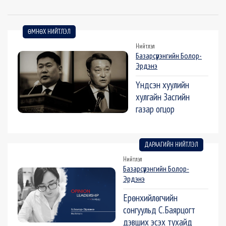
ӨМНӨХ НИЙТЛЭЛ
Нийтлэл
Базарсүрэнгийн Болор-
Эрдэнэ
Үндсэн хуулийн
хулгайн Засгийн
газар огцор
ДАРААГИЙН НИЙТЛЭЛ
Нийтлэл
Базарсүрэнгийн Болор-
Эрдэнэ
Ерөнхийлөгчийн
сонгуульд С.Баярцогт
дэвших эсэх тухайд