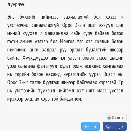
дүүрчээ.
Энэ бүхнийг нийгмээс захиалахгүй бол хэзээ ч
улстөрчид санаачлахгүй. Орос 3-ын эцэг эхчүүд шиг
миний хүүхэд л хашаандаа сайн сурч байвал болоо
гэсэн аминч үзлээр бол Монгол Улс хэл соёлын болон
нийгмийн анги задрал руу эргэлт буцалтгүй явсаар
байна. Хүүхдүүдээ аль нэг улсын болон эсвэл шашин
үзэл санааны фанатууд, культ болж өсөхөөс хамгаалах
нь төрийн болон насанд хүрэгсдийн үүрэг. Эцэст нь:
Орос 3-ыг татан буулгаж шинээр байгуулах хэрэгтэй. Ер
нь улстөрийн түүхэнд нийгэмд хэт нягт масс үүсээд
ирэхээр задлах хэрэгтэй байдаг юм.
Хэвлэх
Жиргэх
Хуваалцах