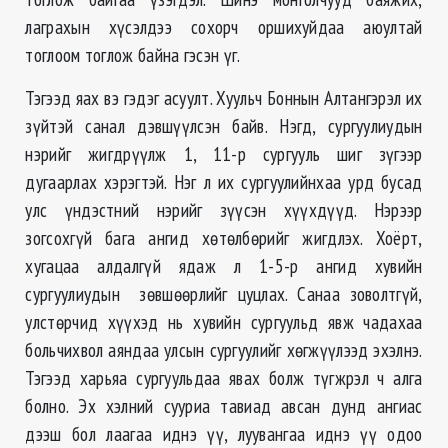
лаграхын хүсэлдээ сохорч оршихуйдаа аюултай
тоглоом тоглож байна гэсэн үг.
Тэгээд яах вэ гэдэг асуулт. Хуульч Боннын Алтангэрэл их
зүйтэй санал дэвшүүлсэн байв. Нэгд, сургуулиудын
нэрийг жигдрүүлж 1, 11-р сургууль шиг зүгээр
дугаарлах хэрэгтэй. Нэг л их сургуулийнхаа урд бусад
улс үндэстний нэрийг зүүсэн хүүхдүүд. Нэрээр
зогсохгүй бага ангид хөтөлбөрийг жигдлэх. Хоёрт,
хугацаа алдалгүй ядаж л 1-5-р ангид хувийн
сургуулиудын зөвшөөрлийг цуцлах. Санаа зоволтгүй,
улстөрчид хүүхэд нь хувийн сургуульд явж чадахаа
больчихвол аяндаа улсын сургуулийг хөгжүүлээд эхэлнэ.
Тэгээд харьяа сургуульдаа явах болж түгжрэл ч алга
болно. Эх хэлний сууриа тавиад авсан дунд ангиас
дээш бол лаагаа иднэ үү, луувангаа иднэ үү одоо