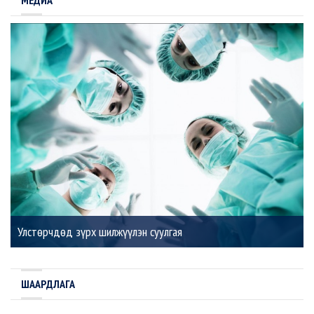
МЕДИА
Улстөрчдөд зүрх шилжүүлэн суулгая
ШААРДЛАГА