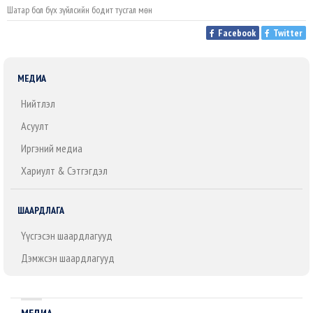
Шатар бол бүх зүйлсийн бодит тусгал мөн
Facebook
Twitter
МЕДИА
Нийтлэл
Асуулт
Иргэний медиа
Хариулт & Сэтгэгдэл
ШААРДЛАГА
Үүсгэсэн шаардлагууд
Дэмжсэн шаардлагууд