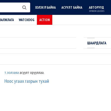
ХЭЛЭХ ҮГ БАЙНА
АСУУЛТ БАЙНА
АВТОРУУД
OPINION LEADERS
ВАЛЖЛАГА
WATCHDOG
ACTION
ШААРДЛАГА
т.золзаяа
асуулт орууллаа.
Ноос угаах газрын тухай