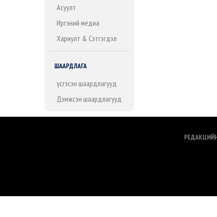
Асуулт
Иргэний медиа
Хариулт & Сэтгэгдэл
ШААРДЛАГА
Үүсгэсэн шаардлагууд
Дэмжсэн шаардлагууд
РЕДАКЦИЙ