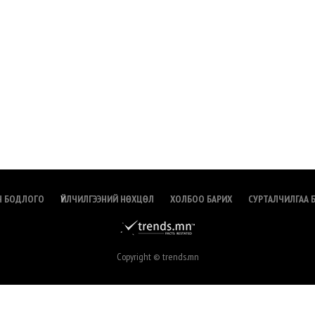
Н БОДЛОГО
ҮЙЛЧИЛГЭЭНИЙ НӨХЦӨЛ
ХОЛБОО БАРИХ
СУРТАЛЧИЛГАА 
Copyright © trends.mn