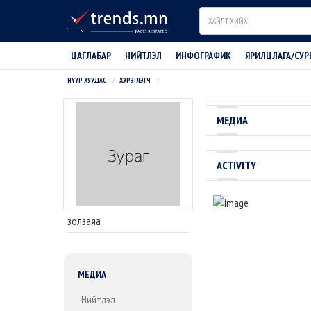
Search
ЦАГЛАБАР
НИЙТЛЭЛ
ИНФОГРАФИК
ЯРИЛЦЛАГА/СУР
НҮҮР ХУУДАС
ХЭРЭГЛЭГЧ
МЕДИА
ACTIVITY
золзаяа
МЕДИА
Нийтлэл