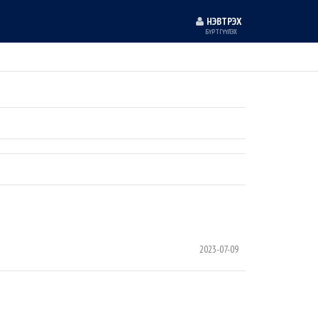
НЭВТРЭХ
БҮРТГҮҮЛЭХ
2023-07-09