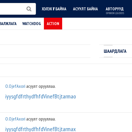
ХЭЛЭХ ҮГ БАЙНА
АСУУЛТ БАЙНА
АВТОРУУД
OPINION LEADERS
ВАЛЖЛАГА
WATCHDOG
ACTION
ШААРДЛАГА
O.OjefAxori
асуулт орууллаа.
iyysgfdfrthydfhfdVinefBtjtarmao
O.OjefAxori
асуулт орууллаа.
iyysgfdfrthydfhfdVinefBtjtarmax