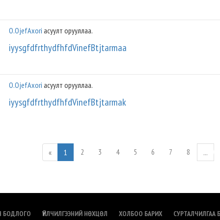
O.OjefAxori
асуулт орууллаа.
iyysgfdfrthydfhfdVinefBtjtarmaa
O.OjefAxori
асуулт орууллаа.
iyysgfdfrthydfhfdVinefBtjtarmak
2
3
4
5
6
7
8
«
1
...
Н БОДЛОГО
ҮЙЛЧИЛГЭЭНИЙ НӨХЦӨЛ
ХОЛБОО БАРИХ
СУРТАЛЧИЛГАА 