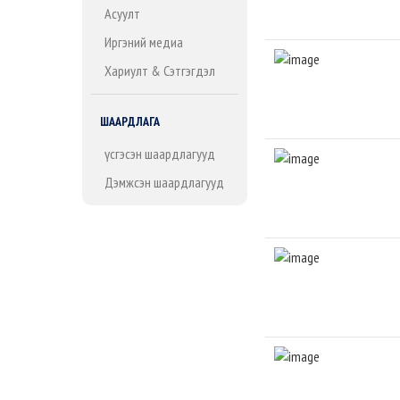
Асуулт
Иргэний медиа
Хариулт & Сэтгэгдэл
ШААРДЛАГА
Үүсгэсэн шаардлагууд
Дэмжсэн шаардлагууд