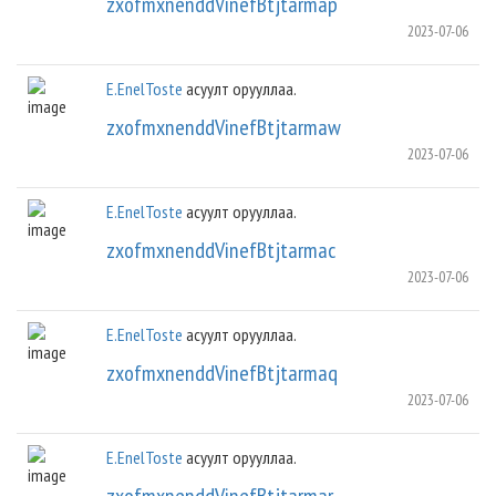
zxofmxnenddVinefBtjtarmap
2023-07-06
E.EnelToste
асуулт орууллаа.
zxofmxnenddVinefBtjtarmaw
2023-07-06
E.EnelToste
асуулт орууллаа.
zxofmxnenddVinefBtjtarmac
2023-07-06
E.EnelToste
асуулт орууллаа.
zxofmxnenddVinefBtjtarmaq
2023-07-06
E.EnelToste
асуулт орууллаа.