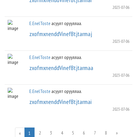
zxofmxnenddVinefBtjtarmar
2023-07-06
E.EnelToste
асуулт орууллаа.
zxofmxnenddVinefBtjtarmaj
2023-07-06
E.EnelToste
асуулт орууллаа.
zxofmxnenddVinefBtjtarmaa
2023-07-06
E.EnelToste
асуулт орууллаа.
zxofmxnenddVinefBtjtarmai
2023-07-06
2
3
4
5
6
7
8
»
«
1