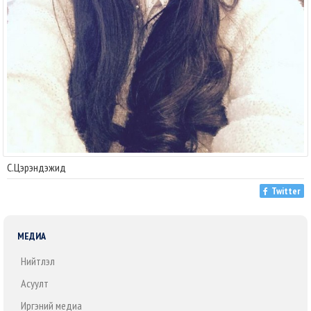
С.Цэрэндэжид
Twitter
МЕДИА
Нийтлэл
Асуулт
Иргэний медиа