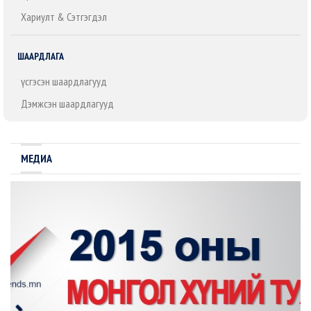
Хариулт & Сэтгэгдэл
ШААРДЛАГА
Үүсгэсэн шаардлагууд
Дэмжсэн шаардлагууд
МЕДИА