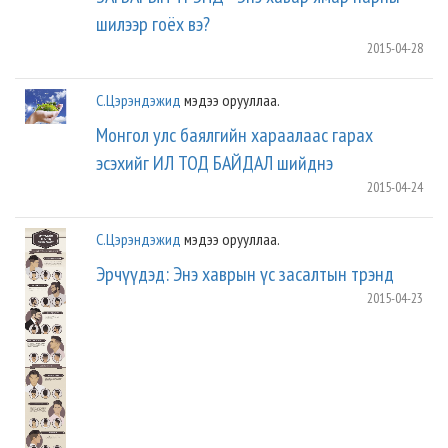
шилээр гоёх вэ?
2015-04-28
С.Цэрэндэжид
мэдээ орууллаа.
Монгол улс баялгийн хараалаас гарах
эсэхийг ИЛ ТОД БАЙДАЛ шийднэ
2015-04-24
С.Цэрэндэжид
мэдээ орууллаа.
Эрчүүдэд: Энэ хаврын үс засалтын трэнд
2015-04-23