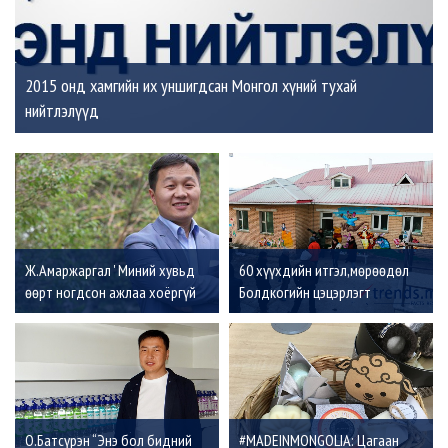
2015 онд хамгийн их уншигдсан Монгол хүний тухай
нийтлэлүүд
Ж.Амаржаргал ' Миний хувьд
60 хүүхдийн итгэл,мөрөөдөл
өөрт ногдсон ажлаа хоёргүй
Болдкогийн цэцэрлэгт
сэтгэлээр сайн хийх нь улс эх
орныхоо хөгжилд оруулж буй
хувь нэмэр'
О.Батсүрэн “Энэ бол бидний
#MADEINMONGOLIA: Цагаан