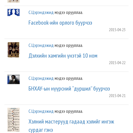
С.Цэрэндэжид
мэдээ орууллаа.
Facebook-ийн орлого буурчээ
2015-04-23
С.Цэрэндэжид
мэдээ орууллаа.
Дэлхийн хамгийн үнэтэй 10 ном
2015-04-22
С.Цэрэндэжид
мэдээ орууллаа.
БНХАУ-ын нүүрсний “дуршил” буурчээ
2015-04-21
С.Цэрэндэжид
мэдээ орууллаа.
Хэлний мастерууд гадаад хэлийг ингэж
сурдаг гэнэ