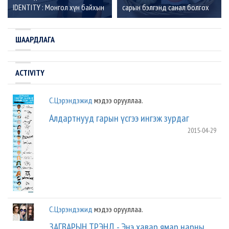
IDENTITY : Монгол хүн байхын
сарын бэлгэнд санал болгох
үүрэг хариуцлага”
онцлох 5 брэнд
ШААРДЛАГА
ACTIVITY
С.Цэрэндэжид
мэдээ орууллаа.
Алдартнууд гарын үсгээ ингэж зурдаг
2015-04-29
С.Цэрэндэжид
мэдээ орууллаа.
ЗАГВАРЫН ТРЭНД - Энэ хавар ямар нарны