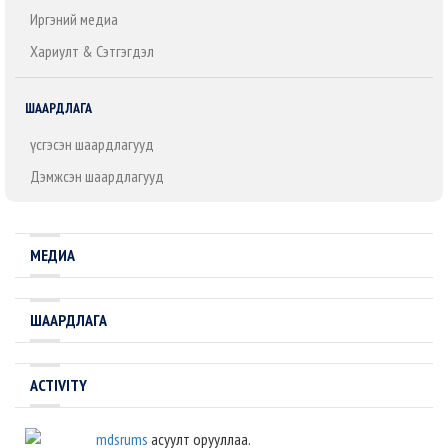
Иргэний медиа
Хариулт & Сэтгэгдэл
ШААРДЛАГА
Үүсгэсэн шаардлагууд
Дэмжсэн шаардлагууд
МЕДИА
ШААРДЛАГА
ACTIVITY
mdsrums
асуулт орууллаа.