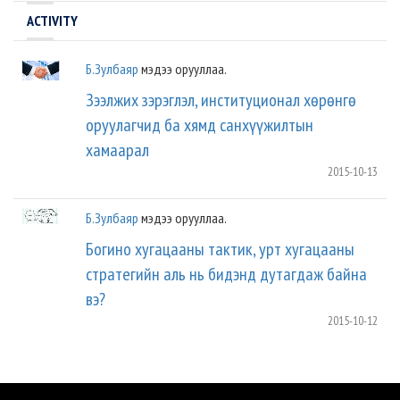
ACTIVITY
Б.Зулбаяр
мэдээ орууллаа.
Зээлжих зэрэглэл, институционал хөрөнгө
оруулагчид ба хямд санхүүжилтын
хамаарал
2015-10-13
Б.Зулбаяр
мэдээ орууллаа.
Богино хугацааны тактик, урт хугацааны
стратегийн аль нь бидэнд дутагдаж байна
вэ?
2015-10-12