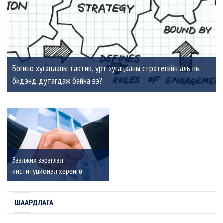
Богино хугацааны тактик, урт хугацааны стратегийн аль нь
бидэнд дутагдаж байна вэ?
Зээлжих зэрэглэл,
институционал хөрөнгө
оруулагчид ба хямд
санхүүжилтын хамаарал
ШААРДЛАГА