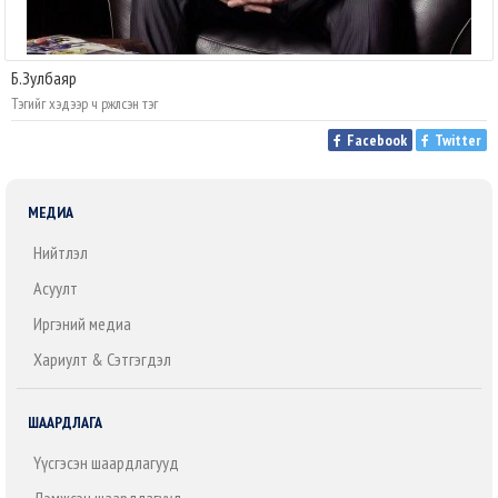
Б.Зулбаяр
Тэгийг хэдээр ч үржүүлсэн тэг
Facebook
Twitter
МЕДИА
Нийтлэл
Асуулт
Иргэний медиа
Хариулт & Сэтгэгдэл
ШААРДЛАГА
Үүсгэсэн шаардлагууд