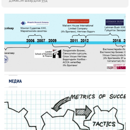
Дэмжсэн шаардлагууд
МЕДИА