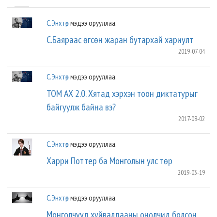
C.Энхтөр
мэдээ орууллаа.
С.Баяраас ѳгсѳн жаран бутархай хариулт
2019-07-04
C.Энхтөр
мэдээ орууллаа.
ТОМ АХ 2.0. Хятад хэрхэн тоон диктатурыг
байгуулж байна вэ?
2017-08-02
C.Энхтөр
мэдээ орууллаа.
Харри Поттер ба Монголын улс төр
2019-03-19
C.Энхтөр
мэдээ орууллаа.
Монголчууд хуйвалдааны онолчид болсон