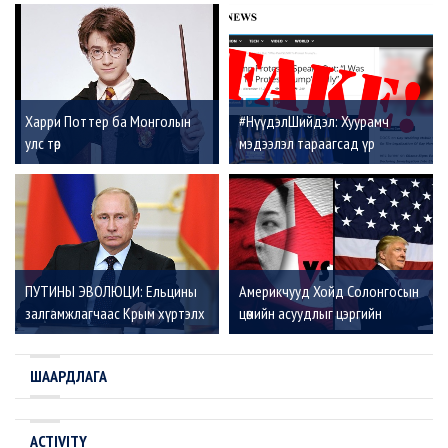
Харри Поттер ба Монголын
#НүүдэлШийдэл: Хуурамч
улс төр
мэдээлэл тараагсад үр
дагаврыг нь бусдад тохдог
ПУТИНЫ ЭВОЛЮЦИ: Ельцины
Америкчууд Хойд Солонгосын
залгамжлагчаас Крым хүртэлх
цөмийн асуудлыг цэргийн
зам
хүчээр шийдэх үү?
ШААРДЛАГА
ACTIVITY