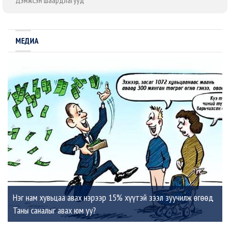
Дэмжсэн шаардлагууд
МЕДИА
Нэг нам хувьцаа авах нэрээр 15% хүүтэй зээл зуучилж өгөөд
Таны саналыг авах юм уу?