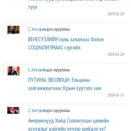
түүх
2019-01-28
C.Энхтөр
мэдээ орууллаа.
ВЕНЕСУЭЛИЙН хувь заяанаас болон
СОЦИАЛИЗМААС сэргийл
2019-01-28
C.Энхтөр
мэдээ орууллаа.
ПУТИНЫ ЭВОЛЮЦИ: Ельцины
залгамжлагчаас Крым хүртэлх зам
2018-03-25
C.Энхтөр
мэдээ орууллаа.
Америкчууд Хойд Солонгосын цөмийн
асуудлыг цэргийн хүчээр шийдэх үү?