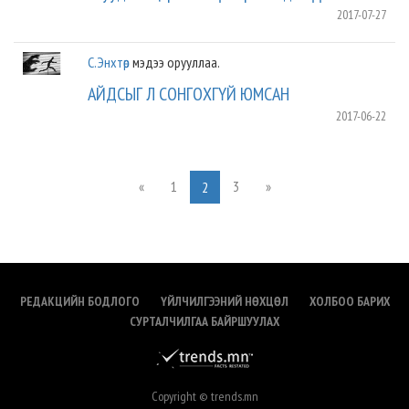
2017-07-27
C.Энхтөр
мэдээ орууллаа.
АЙДСЫГ Л СОНГОХГҮЙ ЮМСАН
2017-06-22
«
1
3
»
2
РЕДАКЦИЙН БОДЛОГО
ҮЙЛЧИЛГЭЭНИЙ НӨХЦӨЛ
ХОЛБОО БАРИХ
СУРТАЛЧИЛГАА БАЙРШУУЛАХ
Copyright © trends.mn