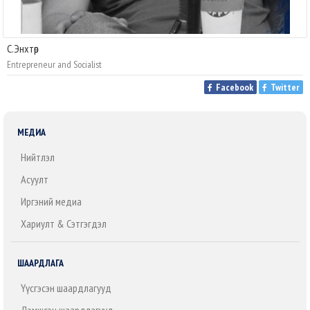
C.Энхтөр
Entrepreneur and Socialist
Facebook
Twitter
МЕДИА
Нийтлэл
Асуулт
Иргэний медиа
Хариулт & Сэтгэгдэл
ШААРДЛАГА
Үүсгэсэн шаардлагууд