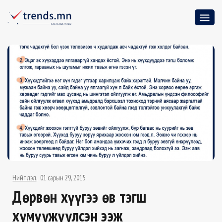
Нийтлэл
01 сарын 29, 2015
Дөрвөн хүүгээ өв тэгш
хүмүүжүүлсэн ээж