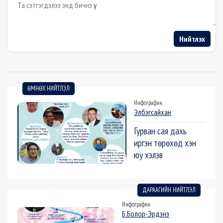
Example textarea
Нийтлэх
ӨМНӨХ НИЙТЛЭЛ
Инфографик
Элбэгсайхан
Гурван сая дахь
иргэн төрөхөд хэн
юу хэлэв
ДАРААГИЙН НИЙТЛЭЛ
Инфографик
Б.Болор-Эрдэнэ