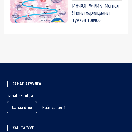
ИНФОГРАФИК: Монгол
Японы харилцааны
түүхэн товчоо
САНАЛ АСУУЛГА
sanal asuulga
Санал өгөх
Нийт санал: 1
ХАШТАГУУД