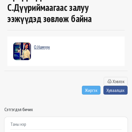
С.Дүүриймаагаас залуу
ээжүүдэд зөвлөж байна
О.Намуун
Хэвлэх
Жиргэх
Хуваалцах
Сэтгэгдэл бичих