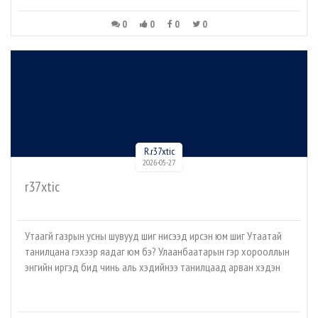
0
0
0
0
R.r37xtic
2026-05-27
r37xtic
Утаагүй газрын усны шувууд шиг нисээд ирсэн юм шиг Утаатай
танилцана гэхээр яадаг юм бэ? Улаанбаатарын гэр хорооллын
энгийн иргэд бид чинь аль хэдийнээ танилцаад арван хэдэн