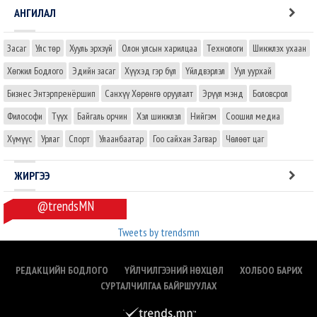
АНГИЛАЛ
Засаг
Улс төр
Хууль эрхзүй
Олон улсын харилцаа
Технологи
Шинжлэх ухаан
Хөгжил Бодлого
Эдийн засаг
Хүүхэд гэр бүл
Үйлдвэрлэл
Уул уурхай
Бизнес Энтэрпренёршип
Санхүү Хөрөнгө оруулалт
Эрүүл мэнд
Боловсрол
Философи
Түүх
Байгаль орчин
Хэл шинжлэл
Нийгэм
Соошил медиа
Хүмүүс
Урлаг
Спорт
Улаанбаатар
Гоо сайхан Загвар
Чөлөөт цаг
ЖИРГЭЭ
@trendsMN
Tweets by trendsmn
РЕДАКЦИЙН БОДЛОГО
ҮЙЛЧИЛГЭЭНИЙ НӨХЦӨЛ
ХОЛБОО БАРИХ
СУРТАЛЧИЛГАА БАЙРШУУЛАХ