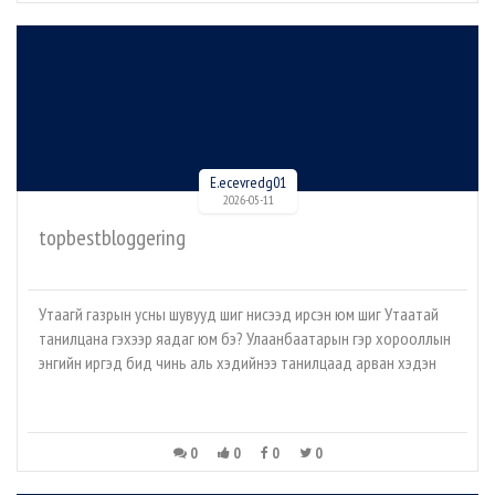
E.ecevredg01
2026-05-11
topbestbloggering
Утаагүй газрын усны шувууд шиг нисээд ирсэн юм шиг Утаатай
танилцана гэхээр яадаг юм бэ? Улаанбаатарын гэр хорооллын
энгийн иргэд бид чинь аль хэдийнээ танилцаад арван хэдэн
0
0
0
0