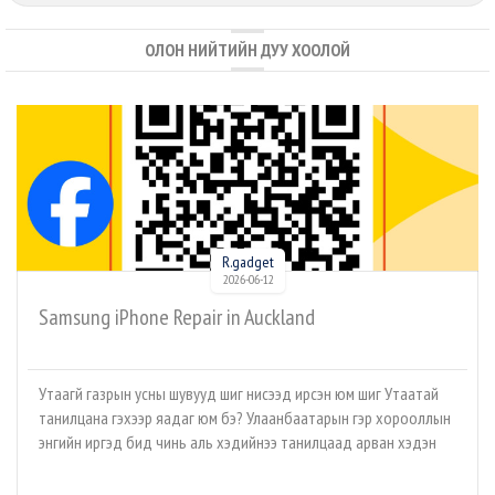
ОЛОН НИЙТИЙН ДУУ ХООЛОЙ
R.gadget
2026-06-12
Samsung iPhone Repair in Auckland
Утаагүй газрын усны шувууд шиг нисээд ирсэн юм шиг Утаатай
танилцана гэхээр яадаг юм бэ? Улаанбаатарын гэр хорооллын
энгийн иргэд бид чинь аль хэдийнээ танилцаад арван хэдэн