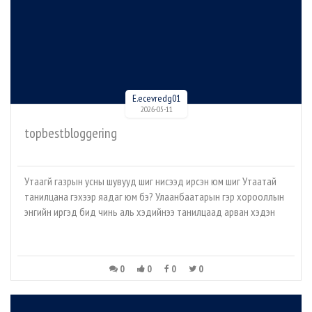
E.ecevredg01
2026-05-11
topbestbloggering
Утаагүй газрын усны шувууд шиг нисээд ирсэн юм шиг Утаатай
танилцана гэхээр яадаг юм бэ? Улаанбаатарын гэр хорооллын
энгийн иргэд бид чинь аль хэдийнээ танилцаад арван хэдэн
0
0
0
0