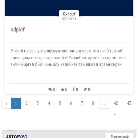
X.xdplof
2026-01-14
xdplof
Утаагүй газрын усны шувууд шиг нисээд ирсэн юм шиг Утаатай
танилцана гэхээр яадаг юм бэ? Улаанбаатарын гэр хорооллын
энгийн иргэд бид чинь аль хэдийнээ танилцаад арван хэдэн
0
0
0
0
2
3
4
5
6
7
8
42
43
«
1
...
»
АВТОРУУД
Дэлгэрэнгүй