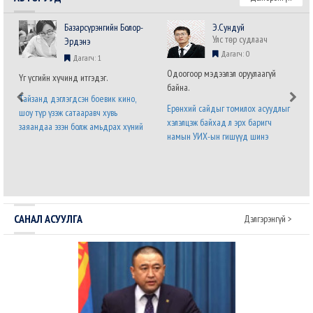
Базарсүрэнгийн Болор-
Э.Сундуй
Улс төр судлаач
Эрдэнэ
Дагагч: 0
Дагагч: 1
Одоогоор мэдээлэл оруулаагүй
Үг үсгийн хүчинд итгэдэг.
байна.
Тайзанд дэглэгдсэн боевик кино,
Ерөнхий сайдыг томилох асуудлыг
шоу түр үзэж сатааравч хувь
хэлэлцэж байхад л эрх баригч
заяандаа эзэн болж амьдрах хүний
намын УИХ-ын гишүүд шинэ
хүсэл хязгааргүй бөгөөд мөхөшгүй.
Засгийн газрын бүтэц,
Явж явж энэ хүслийг хүлээн
бүрэлдэхүүний талаарх саналаа нэр
зөвшөөрч налсан нам л дараагийн
бүхий гишүүний албан бланк дээр
сонгуульд ялна. Урд ургасан
илэрхийлээд байна. Энэ бол дөнгөж
эвэрнээс хойно у..
томилогдсон Ерөнхий с..
САНАЛ АСУУЛГА
Дэлгэрэнгүй >