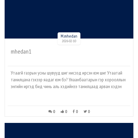
M.mhedan
2026-02-10
mhedan1
Утаагүй газрын усны шувууд шиг нисээд ирсэн юм шиг Утаатай
танилцана гэхээр яадаг юм бэ? Улаанбаатарын гэр хорооллын
энгийн иргэд бид чинь аль хэдийнээ танилцаад арван хэдэн
0
0
0
0