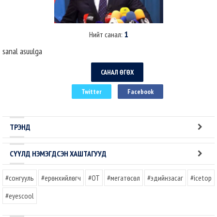
1
Нийт санал:
sanal asuulga
САНАЛ ӨГӨХ
Twitter
Facebook
ТРЭНД
СҮҮЛД НЭМЭГДСЭН ХАШТАГУУД
#сонгууль
#ерөнхийлөгч
#OT
#мегатөсөл
#эдийнзасаг
#icetop
#eyescool