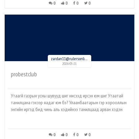
0
0
0
0
zardan11@rulersonline.com
2026-05-21
probestclub
Утаагүй газрын усны шувууд шиг нисээд ирсэн юм шиг Утаатай
танилцана гэхээр яадаг юм бэ? Улаанбаатарын гэр хорооллын
энгийн иргэд бид чинь аль хэдийнээ танилцаад арван хэдэн
0
0
0
0