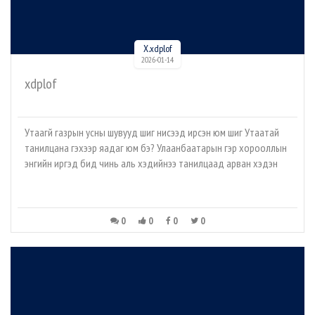
X.xdplof
2026-01-14
xdplof
Утаагүй газрын усны шувууд шиг нисээд ирсэн юм шиг Утаатай
танилцана гэхээр яадаг юм бэ? Улаанбаатарын гэр хорооллын
энгийн иргэд бид чинь аль хэдийнээ танилцаад арван хэдэн
0
0
0
0