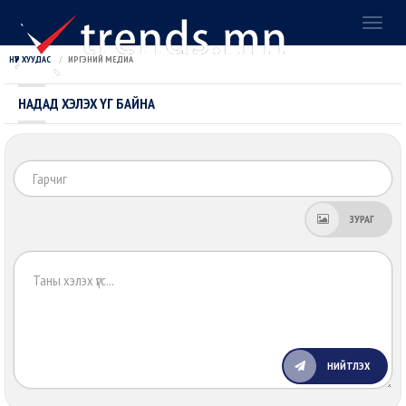
Toggl
naviga
НҮҮР ХУУДАС
ИРГЭНИЙ МЕДИА
НАДАД ХЭЛЭХ ҮГ БАЙНА
Га
ЗУРАГ
Хэ
зү
НИЙТЛЭХ