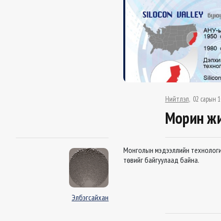
Нийтлэл
02 сарын 1
Морин жи
Монголын мэдээллийн технологийн
төвийг байгуулаад байна.
Элбэгсайхан