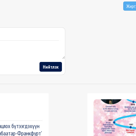
Жирг
Нийтлэх
цлох бүтээгдэхүүн
аанбаатар-Франкфурт'