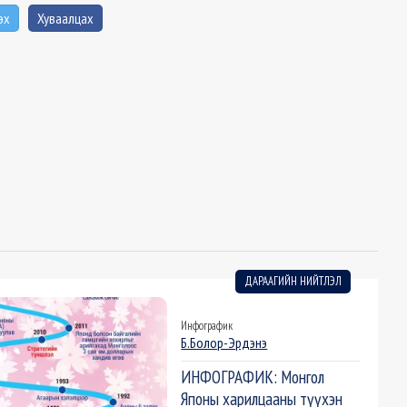
эх
Хуваалцах
ДАРААГИЙН НИЙТЛЭЛ
Инфографик
Б.Болор-Эрдэнэ
ИНФОГРАФИК: Монгол
Японы харилцааны түүхэн