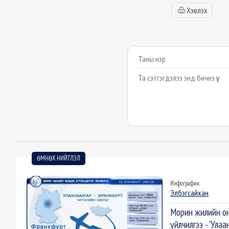
Хэвлэх
Сэтгэгдэл бичих
Example textarea
ӨМНӨХ НИЙТЛЭЛ
Инфографик
Элбэгсайхан
Морин жилийн он
үйлчилгээ - 'Ул