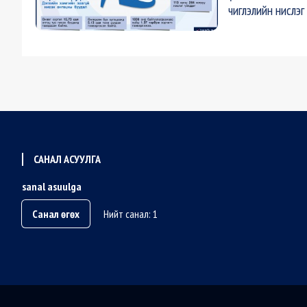
чиглэлийн нислэг
САНАЛ АСУУЛГА
sanal asuulga
Санал өгөх
Нийт санал: 1