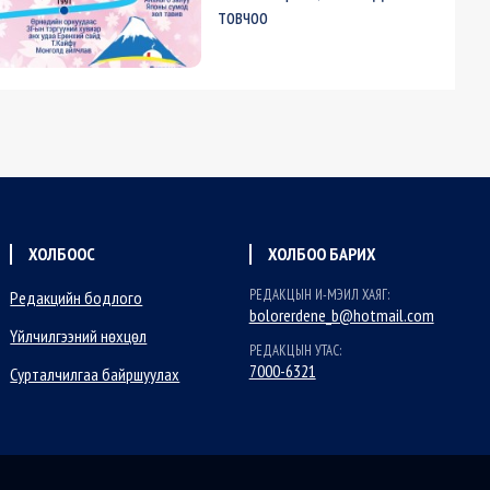
товчоо
ХОЛБООС
ХОЛБОО БАРИХ
РЕДАКЦЫН И-МЭИЛ ХАЯГ:
Редакцийн бодлого
bolorerdene_b@hotmail.com
Үйлчилгээний нөхцөл
РЕДАКЦЫН УТАС:
7000-6321
Сурталчилгаа байршуулах