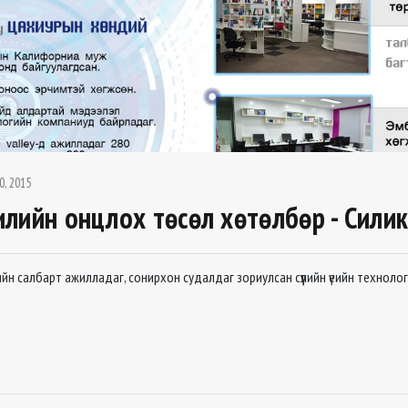
0, 2015
лийн онцлох төсөл хөтөлбөр - Силик
 салбарт ажилладаг, сонирхон судалдаг зориулсан сүүлийн үеийн технолог