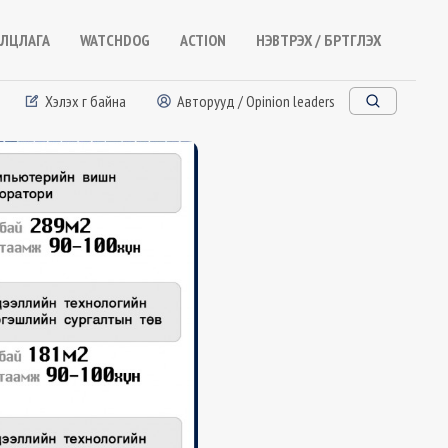
ЛЦЛАГА
WATCHDOG
ACTION
НЭВТРЭХ / БҮРТГҮҮЛЭХ
Хэлэх үг байна
Авторууд / Opinion leaders