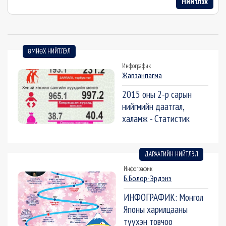
Нийтлэх
ӨМНӨХ НИЙТЛЭЛ
Инфографик
Жавзанпагма
2015 оны 2-р сарын
нийгмийн даатгал,
халамж - Статистик
ДАРААГИЙН НИЙТЛЭЛ
Инфографик
Б.Болор-Эрдэнэ
ИНФОГРАФИК: Монгол
Японы харилцааны
түүхэн товчоо