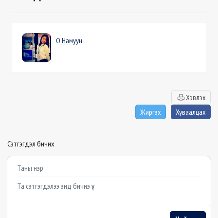
О.Намуун
Хэвлэх
Жиргэх
Хуваалцах
Сэтгэгдэл бичих
Example textarea