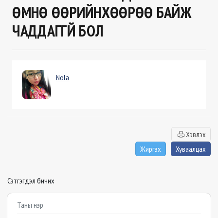
ӨМНӨ ӨӨРИЙНХӨӨРӨӨ БАЙЖ
ЧАДДАГГҮЙ БОЛ
Nola
Хэвлэх
Жиргэх
Хуваалцах
Сэтгэгдэл бичих