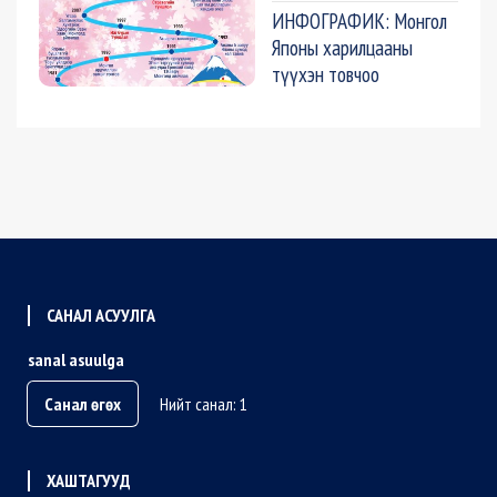
ИНФОГРАФИК: Монгол
Японы харилцааны
түүхэн товчоо
САНАЛ АСУУЛГА
sanal asuulga
Санал өгөх
Нийт санал: 1
ХАШТАГУУД