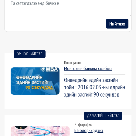
Example textarea
Нийтлэх
ӨМНӨХ НИЙТЛЭЛ
Инфографик
Монголын банкны холбоо
Өнөөдрийн эдийн засгийн
тойм : 2016.02.03-ны өдрийн
эдийн засгийг 90 секундэд
ДАРААГИЙН НИЙТЛЭЛ
Инфографик
Б.Болор-Эрдэнэ