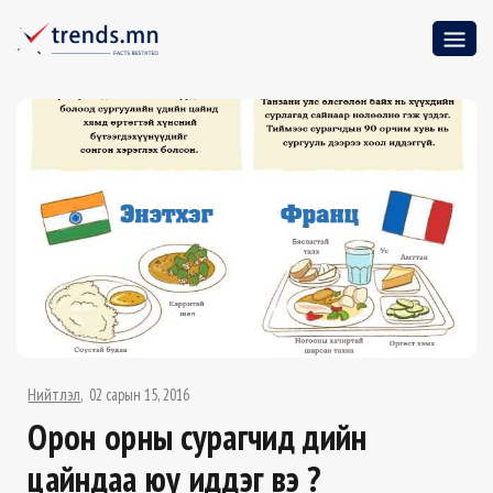
Нийтлэл
02 сарын 15, 2016
Орон орны сурагчид үдийн
цайндаа юу иддэг вэ ?