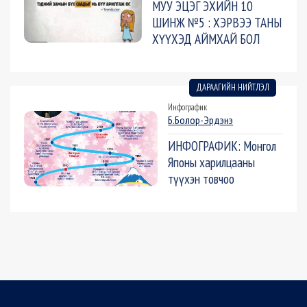
МУУ ЭЦЭГ ЭХИЙН 10
ШИНЖ №5 : ХЭРВЭЭ ТАНЫ
ХҮҮХЭД АЙМХАЙ БОЛ
ДАРААГИЙН НИЙТЛЭЛ
Инфографик
Б.Болор-Эрдэнэ
ИНФОГРАФИК: Монгол
Японы харилцааны
түүхэн товчоо