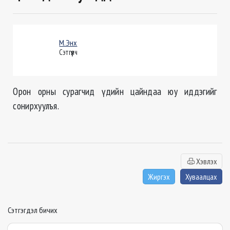
М.Энх
Сэтгүүлч
Орон орны сурагчид үдийн цайндаа юу иддэгийг
сонирхуулъя.
Хэвлэх
Жиргэх
Хуваалцах
Сэтгэгдэл бичих