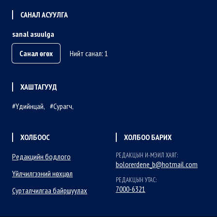
САНАЛ АСУУЛГА
sanal asuulga
Санал өгөх
Нийт санал: 1
ХАШТАГУУД
Үдийнцай
Сурагч
ХОЛБООС
ХОЛБОО БАРИХ
РЕДАКЦЫН И-МЭИЛ ХАЯГ:
Редакцийн бодлого
bolorerdene_b@hotmail.com
Үйлчилгээний нөхцөл
РЕДАКЦЫН УТАС:
7000-6321
Сурталчилгаа байршуулах