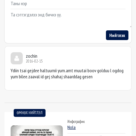
Example textarea
Нийтлэх
zochin
2016-02-15
Ydiin tsai gejdee haltuurnii yum.amt muutai boov golduu l ogdog
yum bilee.zaaval id gej shahaj shaarddag gesen
ӨМНӨХ НИЙТЛЭЛ
Инфографик
Nola