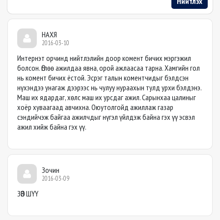
Нийтлэх
НАХЯ
2016-03-10
Интернэт орчинд нийтлэлийн доор комент бичих мэргэжил
болсон. Өглөө ажилдаа явна, орой ажлаасаа тарна. Хамгийн гол
нь комент бичих ёстой. Эсрэг талын коментчидыг бэлдсэн
нүхэндээ унагаж дээрээс нь чулуу нураахын тулд урхи бэлдэнэ.
Маш их ядардаг, хөлс маш их урсдаг ажил. Сарынхаа цалиныг
хоёр хуваагаад авчихна. Оюутолгойд ажиллаж газар
сэндийчэж байгаа ажилчдыг нүгэл үйлдэж байна гэх үү эсвэл
ажил хийж байна гэх үү.
Зочин
2016-03-09
ЗӨВ ШҮҮ