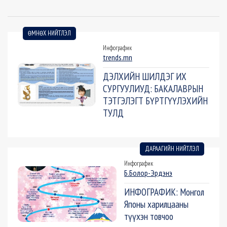
ӨМНӨХ НИЙТЛЭЛ
Инфографик
trends.mn
ДЭЛХИЙН ШИЛДЭГ ИХ
СУРГУУЛИУД: БАКАЛАВРЫН
ТЭТГЭЛЭГТ БҮРТГҮҮЛЭХИЙН
ТУЛД
ДАРААГИЙН НИЙТЛЭЛ
Инфографик
Б.Болор-Эрдэнэ
ИНФОГРАФИК: Монгол
Японы харилцааны
түүхэн товчоо