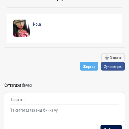
Nola
Хэвлэх
Жиргэх
Хуваалцах
Сэтгэгдэл бичих
Example textarea