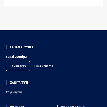
САНАЛ АСУУЛГА
sanal asuulga
Санал өгөх
Нийт санал: 1
ХАШТАГУУД
буяннүгэл