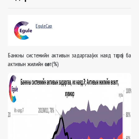
EguleCap
Банкны системийн активын задаргаа(их наяд төгрөг) ба
активын жилийн өсөлт(%)