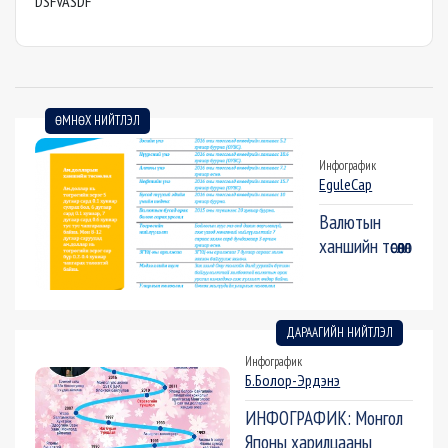
DSFVASDF
ӨМНӨХ НИЙТЛЭЛ
Инфографик
EguleCap
Валютын
ханшийн төсөөлөл
ДАРААГИЙН НИЙТЛЭЛ
Инфографик
Б.Болор-Эрдэнэ
ИНФОГРАФИК: Монгол
Японы харилцааны