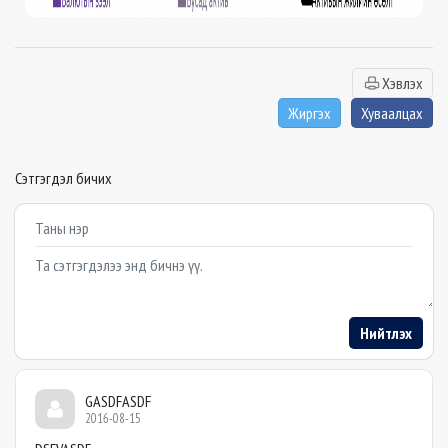
Хэвлэх
Жиргэх
Хуваалцах
Сэтгэгдэл бичих
Example textarea
Нийтлэх
GASDFASDF
2016-08-15