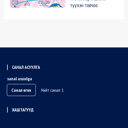
түүхэн товчоо
САНАЛ АСУУЛГА
sanal asuulga
Санал өгөх
Нийт санал: 1
ХАШТАГУУД