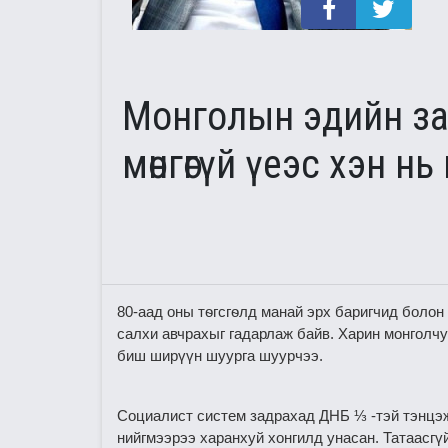
Монголын эдийн зас
мөнгөгүй үеэс хэн нь
80-аад оны тѳгсгѳлд манай эрх баригчид болон
салхи авчрахыг гадарлаж байв. Харин монголчу
биш ширүүн шуурга шуурчээ.
Социалист систем задрахад ДНБ ⅓ -тэй тэнцэж,
нийгмээрээ харанхуй хонгилд унасан. Татаасг