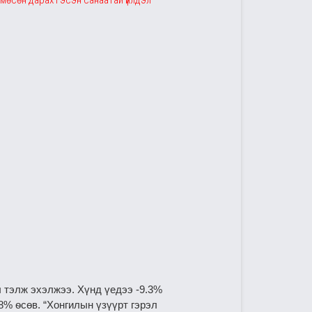
мѳсѳн дарах гэсэн санаатай үйлдэл
 тэлж эхэлжээ. Хүнд үедээ -9.3%
8% ѳсөв. “Хонгилын үзүүрт гэрэл