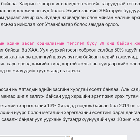
 байлаа. Хаврын тэнгэр шиг солигдсон засгийн газруудтай тогтв
аллан үргэлжилсэн зуд болов. Эдийн засгийн 30% гаруйг бүрдү
м дарамт авчирчээ. Зуданд нэрвэгдсэн олон мянган малчин ѳрх
лснээр нийслэл хот Утаанбаатар болох замдаа орлоо.
ын эдийн засаг социализмын төгсгөл буюу 89 онд байсан хэ
иг байсан ба ХАА, Уул уурхай гэсэн хоёрхон салбар 50% гаруйг
лсынхаа тѳлѳѳ цалингүй шахуу зүтгэж байсан тѳсвийн ажилчид,
ин харь оронд хамгийн хүнд хортой ажлыг нь нууцаар хийж олсо
нд он жилүүдийг туулж ард нь гарчээ.
ассан нь Хятадын эдийн засгийн хурдтай ѳсѳлт байлаа. Аль хэд
 мангас шиг л залгиж байсан урд хѳршийн эрэлт жил ирэх тутам
металийн хэрэглээний 13% Хятадад ногдож байсан бол 2014 он г
лхийн нүүрс болон металийн хэрэглээний өсөлтийг бараг данга
 савалж байдаг уул уурхайн бүтээгдэхүүнүүдийн үнэ 10 жил үрг