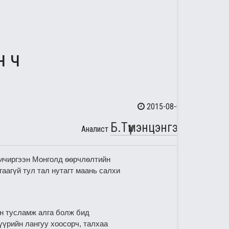
н ч
2015-08-04
Б.Түмэнцэнгэл
Аналист
 чичиргээн Монголд ѳѳрчлѳлтийн
аагүй тул тал нутагт маань салхи
йн тусламж алга болж бид
үрийн лангуу хоосорч, талхаа