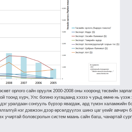
сѳвт орлого сайн оруулж 2000-2008 оны хооронд төсвийн зарлаг
ой тоонд хүрч, Улс богино хугацаанд хэзээ ч урьд өмнө нь үзэж 
эдэг уралдаан сонгууль бүрээр явагдаж, ард түмэн халамжийн б
 ялгалгүй нэг дэвжээн дээр ѳрсѳлдүүлэх шинэ цаг үеийг авчирч 
х учиртай боловсролын систем маань сайн багш, чанартай сургу