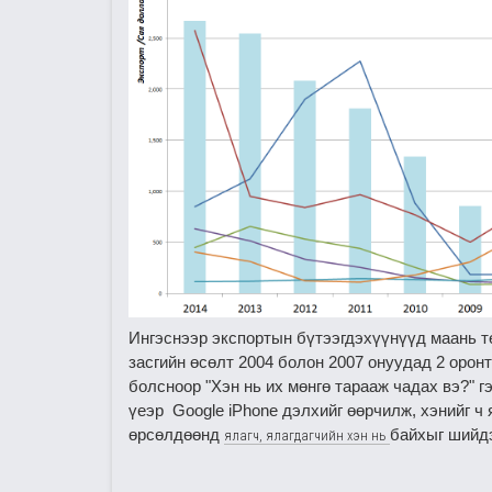
Ингэснээр экспортын бүтээгдэхүүнүүд маань тѳ
засгийн өсөлт 2004 болон 2007 онуудад 2 оронт
болсноор "Хэн нь их мөнгө тарааж чадах вэ?" г
үеэр Google iPhone дэлхийг өөрчилж, хэнийг ч
өрсөлдөөнд
байхыг шийдэ
ялагч, ялагдагчийн хэн нь