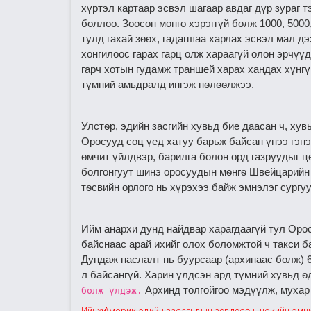
хүртэл картаар эсвэл шагаар авдаг дүр зураг т
боллоо. Зоосон мөнгө хэрэггүй болж 1000, 500
тулд гахай зѳѳх, гадагшаа харлах эсвэл мал дэ
хонгилоос гарах гарц олж хараагүй олон эрчүү
гарч хотын гудамж траншей харах хандах хүнг
түмний амьдралд ингэж нѳлѳѳлжээ.
Улстѳр, эдийн засгийн хувьд бие даасан ч, хув
Оросууд соц үед хатуу барьж байсан үнээ гэн
ѳмчит үйлдвэр, барилга болон орд газруудыг ц
болгонгуут шинэ оросуудын мѳнгѳ Швейцарийн 
тѳсвийн орлого нь хүрэхээ байж эмнэлэг сург
Ийм анархи дунд найдвар харагдаагүй тул Oрос
байснаас арай ихийг олох боломжтой ч такси 
Дундаж наслалт нь буурсаар (архинаас болж) 
л байсангүй. Харин үлдсэн ард түмний хувьд 
Архинд толгойгоо мэдүүлж, мухар 
болж үлдэж.