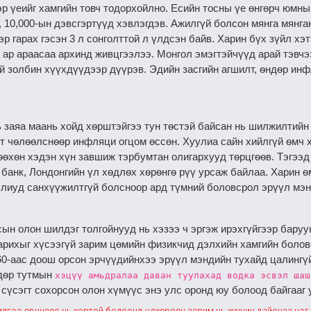
эр үеийг хамгийн товч тодорхойлно. Есийн тосны үе өнгөрч юмны 
0, 10,000-ын дэвсгэртүүд хэвлэгдэв. Ажилгүй болсон мянга мянг
эр гарах гэсэн 3 л сонголттой л үлдсэн байв. Харин бүх зүйл хэ
д ар араасаа архинд живцгээлээ. Монгол эмэгтэйчүүд арай тэвчэ
үй золбин хүүхдүүдээр дүүрэв. Эдийн засгийн агшилт, ѳндѳр ин
ь заяа маань хойд хѳрштэйгээ тун тѳстэй байсан нь шилжилтийн 
эт чѳлѳѳлснѳѳр инфляци огцом өссөн. Хуулиа сайн хийлгүй ѳмч
ѳѳхѳн хэдэн хүн завшиж тэрбумтан олигархууд тѳрцгѳѳв. Тэгээ
банк, Лондонгийн үл хѳдлѳх хѳрѳнгѳ рүү урсаж байлаа. Харин 
уулиуд санхүүжилтгүй болсноор ард түмний боловсрол эрүүл мэн
ын олон шилдэг толгойнууд нь хэзээ ч эргэж ирэхгүйгээр бару
барихыг хүсээгүй зарим цөмийн физикчид дэлхийн хамгийн болов
60-аас доош орсон эрчүүдийнхээ эрүүл мэндийн тухайд цалингүй
ѳдѳр тутмын
хэцүү амьдралаа даван туулахад водка эсвэл шаш
сүсэгт сохорсон олон хүмүүс энэ улс оронд юу болоод байгааг у