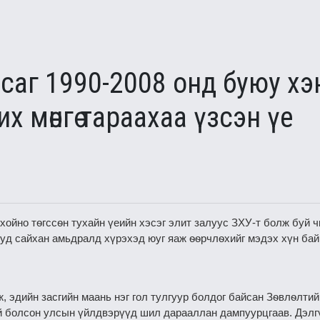
аг 1990-2008 онд буюу хэ
 их мөнгө тараахаа үзсэн үе
 хойно тѳгссѳн тухайн үеийн хэсэг элит залуус ЗХУ-т болж буй
уд сайхан амьдралд хүрэхэд юуг яаж ѳѳрчлѳхийг мэдэх хүн байг
 эдийн засгийн маань нэг гол тулгуур болдог байсан Зѳвлѳлти
үй болсон улсын үйлдвэрүүд шил дарааллан дампуурцгаав. Дэлгү