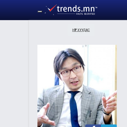
Toggle navigation
НҮҮР ХУУДАС