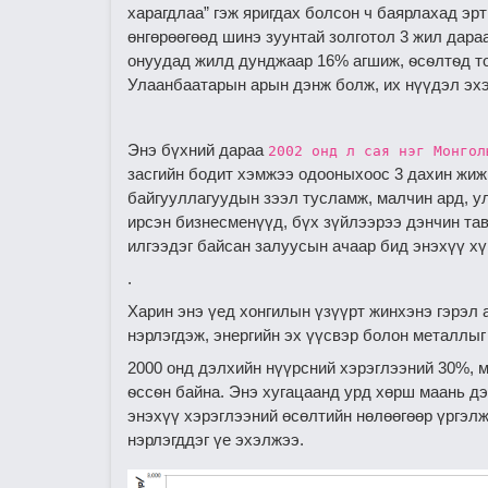
харагдлаа” гэж яригдах болсон ч баярлахад эрт
өнгөрөөгөөд шинэ зуунтай золготол 3 жил дара
онуудад жилд дунджаар 16% агшиж, ѳсѳлтѳд то
Улаанбаатарын арын дэнж болж, их нүүдэл эхэ
Энэ бүхний дараа
2002 онд л сая нэг Монгол
засгийн бодит хэмжээ одооныхоос 3 дахин жиж
байгууллагуудын зээл тусламж, малчин ард, у
ирсэн бизнесменүүд, бүх зүйлээрээ дэнчин тав
илгээдэг байсан залуусын ачаар бид энэхүү хү
.
Харин энэ үед хонгилын үзүүрт жинхэнэ гэрэл 
нэрлэгдэж, энергийн эх үүсвэр болон металлыг
2000 онд дэлхийн нүүрсний хэрэглээний 30%, 
ѳссѳн байна. Энэ хугацаанд урд хөрш маань дэ
энэхүү хэрэглээний өсөлтийн нөлөөгөөр үргэлж
нэрлэгддэг үе эхэлжээ.