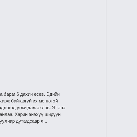
а бараг 6 дахин өсөв. Эдийн
харж байгаагүй их мөнгөтэй
одлогод угжигдаж эхлэв. Яг энэ
байлаа. Харин энэхүү ширүүн
улиар дутагдсаар л...