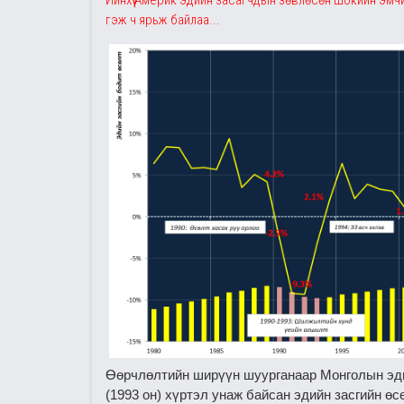
Ийнхүү Америк эдийн засагчдын зѳвлѳсѳн шокийн эмчи
гэж ч ярьж байлаа...
Өөрчлөлтийн ширүүн шуурганаар Монголын эдий
(1993 он) хүртэл унаж байсан эдийн засгийн өс