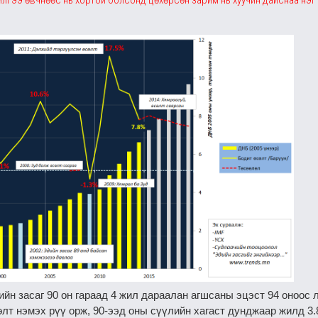
лгээ ѳвчнѳѳс нь хортой болсонд цѳхѳрсѳн зарим нь хуучин дайснаа нэг 
н засаг 90 он гараад 4 жил дараалан агшсаны эцэст 94 оноос л
өлт нэмэх рүү орж, 90-ээд оны сүүлийн хагаст дунджаар жилд 3.