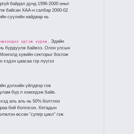
оргүй байдал дунд 1996-2000 оныг
үлж байсан ХАА-н салбар 2000-02
ийн сүүлийн найдвар нь
Эдийн
мжээндээ эргэж хүрэв.
 нь бүрдүүлж байжээ. Олон улсын
 Монголд хувийн секторыг босгож
н хэдэн цаасаа гэр лүүгээ
ийн дэлхийн үйлдвэр гэж
 улам бүр л нэмэгдэж байв.
эхэд аль аль нь 50% болтлоо
араа бий болгосон. Хятадын
элжлэн ѳссѳн "супер цикл" гэж