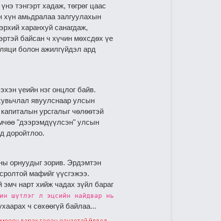
үнэ тэнгэрт хадаж, төгрөг цаас
ан хүн амьдралаа залгуулахын
тэрхий харанхуй санагдаж,
эртэй байсан ч хүчин мѳхсдѳх үе
фляци болон ажилгүйдэл ард
эхэн үеийн нэг онцлог байв.
 хувьчлал явуулснаар улсын
д капиталын урсгалыг чѳлѳѳтэй
ѳмчөө "дээрэмдүүлсэн" улсын
д доройтлоо.
уны орнуудыг зорив. Эрдэмтэн
сролтой мафийг үүсгэжээ.
 эмч нарт хийж чадах зүйл бараг
ин шүтлэг л эцсийн найдвар нь
хаарах ч сөхөөгүй байлаа...