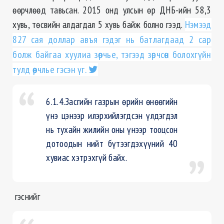
өөрчлөөд тавьсан. 2015 онд улсын өр ДНБ-ийн 58,3
хувь, төсвийн алдагдал 5 хувь байж болно гээд.
Нэмээд
827 сая доллар авъя гэдэг нь батлагдаад 2 сар
болж байгаа хуулиа зөрчье, тэгээд зөрчсөн болохгүйн
тулд өөрчлье гэсэн үг.
6.1.4.Засгийн газрын өрийн өнөөгийн
үнэ цэнээр илэрхийлэгдсэн үлдэгдэл
нь тухайн жилийн оны үнээр тооцсон
дотоодын нийт бүтээгдэхүүний 40
хувиас хэтрэхгүй байх.
гэснийг