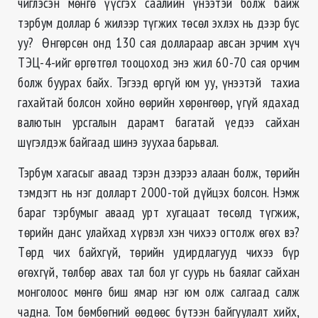
чиглэсэн мөнгө үүсгэх саалийн үнээтэй болж байж
тэрбум доллар 6 жилээр түгжих төсөл эхлэх нь дээр бус
уу? Өнгөрсөн онд 130 сая доллараар авсан эрчим хүч
ТЭЦ-4-ийг өргөтгөл тооцоход энэ жил 60-70 сая орчим
болж буурах байх. Тэгээд өргүй юм уу, үнээтэй тахиа
гахайтай болсон хойно өөрийн хөрөнгөөр, үгүй ядахад
валютын урсгалын дарамт багатай үедээ сайхан
шүгэлдэж байгаад шинэ зуухаа барьвал.
Тэрбум хагасыг аваад тэрэн дээрээ алаан болж, төрийн
тэмдэгт нь нэг долларт 2000-той дүйцэх болсон. Нэмж
бараг тэрбумыг аваад урт хугацаат төсөлд түгжиж,
төрийн данс улайхад хүрвэл хэн чихээ огтолж өгөх вэ?
Төрд чих байхгүй, төрийн удирдлагууд чихээ бүр
өгөхгүй, төлбөр авах тал бол уг суурь нь баялаг сайхан
монголоос мөнгө биш ямар нэг юм олж салгаад салж
чадна. Том бөмбөгний өөдөөс бүтээн байгуулалт хийх,