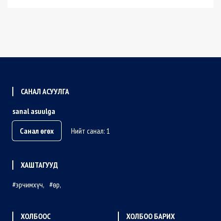
САНАЛ АСУУЛГА
sanal asuulga
Санал өгөх
Нийт санал: 1
ХАШТАГУУД
эрчимхүч
өр
ХОЛБООС
ХОЛБОО БАРИХ