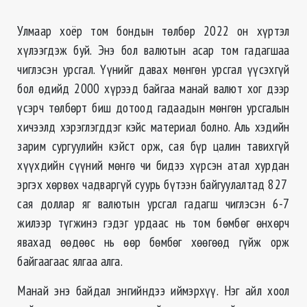
Улмаар хоёр том бондын төлбөр 2022 он хүртэл
хүлээгдэж буй. Энэ бол валютын асар том гадагшаа
чиглэсэн урсгал. Үүнийг давах мөнгөн урсгал үүсэхгүй
бол өдийд 2000 хүрээд байгаа манай валют хог дээр
үсэрч төлбөрт биш дотоод гадаадын мөнгөн урсгалын
хичээлд хэрэглэгддэг кэйс материал болно. Аль хэдийн
зарим сургуулийн кэйст орж, сая бүр цалин тавихгүй
хүүхдийн сүүний мөнгө чи бидээ хүрсэн атал хурдан
эргэх хөрвөх чадваргүй суурь бүтээн байгуулалтад 827
сая доллар яг валютын урсгал гадагш чиглэсэн 6-7
жилээр түгжинэ гэдэг урдаас нь том бөмбөг өнхөрч
явахад өөдөөс нь өөр бөмбөг хөөгөөд гүйж орж
байгаагаас ялгаа алга.
Манай энэ байдал энгийндээ иймэрхүү. Нэг айл хоол