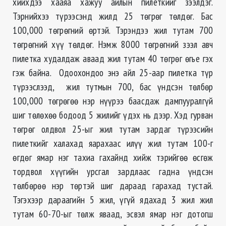
хийхдээ хааяа хажуу айлын пилеткийг зээлдэг.
Тэрнийхээ түрээсэнд жилд 25 төгрөг төлдөг. Бас
100,000 төгрөгний өртэй. Тэрэндээ жил тутам 700
төгрөгний хүү төлдөг. Нэмж 8000 төгрөгний зээл авч
пилетка худалдаж аваад жил тутам 40 төгрөг өгье гэх
гэж байна. Одоохондоо энэ айл 25-аар пилетка түр
түрээслээд, жил тутмын 700, бас үндсэн төлбөр
100,000 төгрөгөө нэр нүүрээ баасдаж дампууралгүй
шиг төлөхөө бодоод 5 жилийг үдэх нь дээр. Хэд гурван
төгрөг олдвол 25-ыг жил тутам зардаг түрээсийн
пилеткийг халахад яарахаас илүү жил тутам 100-г
өгдөг ямар нэг тахиа гахайнд хийж тэрийгөө өсгөж
тордвол хүүгийн урсгал зардлаас гадна үндсэн
төлбөрөө нэр төртэй шиг дараад гарахад тустай.
Тэгэхээр дараагийн 5 жил, үгүй ядахад 3 жил жил
тутам 60-70-ыг төлж яваад, эсвэл ямар нэг дотогш