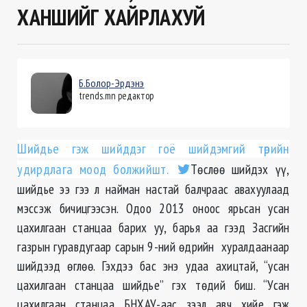
ХАНШИЙГ ХАЙРЛАХУЙ
Б.Болор-Эрдэнэ
trends.mn редактор
Шийдье гэж шийддэг гоё шийдэмгий төрийн
удирдлага моод болжийшт.
Төслөө шийдэх үү,
шийдье ээ гээ л найман настай балчраас авахуулаад
мэссэж бичицгээсэн. Одоо 2013 оноос ярьсан усан
цахилгаан станцаа барих уу, барья аа гээд Засгийн
газрын гуравдугаар сарын 9-ний өдрийн хуралдаанаар
шийдээд өглөө. Гэхдээ бас энэ удаа ахицтай, “усан
цахилгаан станцаа шийдье” гэх төдий биш. “Усан
цахилгаан станцаа БНХАУ-аас зээл авч хийе гэж