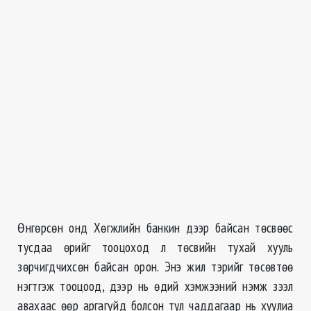
Өнгөрсөн онд Хөгжлийн банкин дээр байсан төсвөөс
тусдаа өрийг тооцоход л төсвийн тухай хууль
зөрчигдчихсөн байсан орон. Энэ жил тэрийг төсөвтөө
нэгтгэж тооцоод, дээр нь өдий хэмжээний нэмж зээл
авахаас өөр аргагүйд болсон тул чаддагаар нь хуулиа