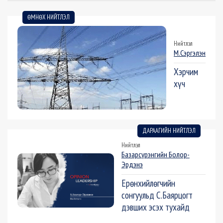
ӨМНӨХ НИЙТЛЭЛ
Нийтлэл
М.Сэргэлэн
Хэрчим
хүч
ДАРААГИЙН НИЙТЛЭЛ
Нийтлэл
Базарсүрэнгийн Болор-
Эрдэнэ
Ерөнхийлөгчийн
сонгуульд С.Баярцогт
дэвших эсэх тухайд