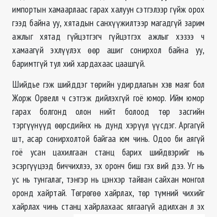
импортын хамаарлаас гарах халуун сэтгэлээр гүйж орох
гээд байна уу, хятадын санхүүжилтээр магадгүй зарим
ажлыг хятад гүйцэтгэгч гүйцэтгэх ажлыг хэзээ ч
хамаагүй эхлүүлэх өөр ашиг сонирхол байна уу,
баримтгүй тул хий хардахаас цаашгүй.
Шийдье гэж шийддэг төрийн удирдлагын хэв маяг бол
Жорж Орвелл ч сэтгэж дийлэхгүй гоё юмор. Ийм юмор
гарах болгонд олон нийт болоод төр засгийн
тэргүүнүүд өөрсдийнх нь дунд хэрүүл үүсдэг. Аргагүй
шт, асар сонирхолтой байгаа юм чинь. Одоо би аягүй
гоё усан цахилгаан станц барих шийдвэрийг нь
эсэргүүцээд биччихлээ, эх оронч биш гэх вий дээ. Уг нь
ус нь тунгалаг, тэнгэр нь цэнхэр тайван сайхан монгол
оронд хайртай. Төгрөгөө хайрлах, төр түмний чихийг
хайрлах чинь станц хайрлахаас ялгаагүй адилхан л эх