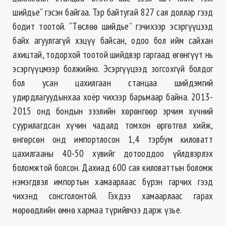
шийдье” гэсэн байгаа. Тэр байтугай 827 сая доллар гээд
бодит тоотой. “Төслөө шийдье” гэчихээр эсэргүүцээд
байх агуулгагүй хэцүү байсан, одоо бол ийм сайхан
ахицтай, тодорхой тоотой шийдвэр гаргаад өгөнгүүт нь
эсэргүүцмээр болжийно. Эсэргүүцээд зогсохгүй болдог
бол усан цахилгаан станцаа шийдэмгий
удирдлагуудынхаа хоёр чихээр барьмаар байна. 2013-
2015 онд бондын зээлийн хөрөнгөөр эрчим хүчний
суурилагдсан хүчин чадалд томхон өргөтгөл хийж,
өнгөрсөн онд импортлосон 1,4 тэрбум киловатт
цахилгааны 40-50 хувийг дотооддоо үйлдвэрлэх
боломжтой болсон. Дахиад 600 сая киловаттын боломж
нэмэгдвэл импортын хамаарлаас бүрэн гарчих гээд
чихэнд сонсголонтой. Гэхдээ хамаарлаас гарах
мөрөөдлийн өмнө хармаа түрийвчээ дарж үзье.