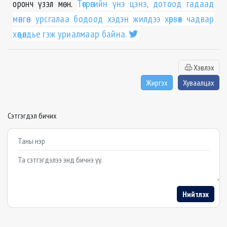
оронч үзэл мөн.
Төгрөгийн үнэ цэнэ, дотоод гадаад
мөнгөн урсгалаа бодоод хэдэн жилдээ хөрвөх чадвар
хөөцөлдье гэж уриалмаар байна.
Хэвлэх
Жиргэх
Хуваалцах
Сэтгэгдэл бичих
Example textarea
Нийтлэх