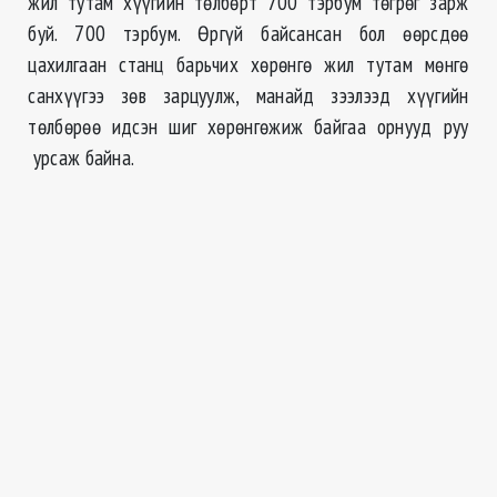
жил тутам хүүгийн төлбөрт 700 тэрбум төгрөг зарж
буй. 700 тэрбум. Өргүй байсансан бол өөрсдөө
цахилгаан станц барьчих хөрөнгө жил тутам мөнгө
санхүүгээ зөв зарцуулж, манайд зээлээд хүүгийн
төлбөрөө идсэн шиг хөрөнгөжиж байгаа орнууд руу
урсаж байна.