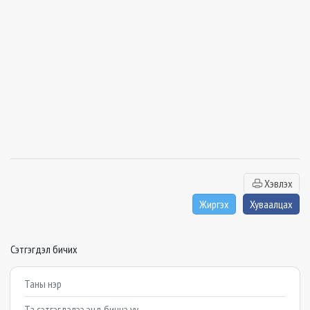
Хэвлэх
Жиргэх
Хуваалцах
Сэтгэгдэл бичих
Example textarea