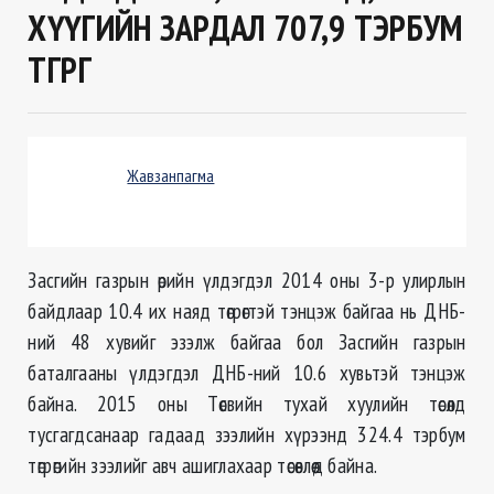
ХҮҮГИЙН ЗАРДАЛ 707,9 ТЭРБУМ
ТӨГРӨГ
Жавзанпагма
Засгийн газрын өрийн үлдэгдэл 2014 оны 3-р улирлын
байдлаар 10.4 их наяд төгрөгтэй тэнцэж байгаа нь ДНБ-
ний 48 хувийг эзэлж байгаа бол Засгийн газрын
баталгааны үлдэгдэл ДНБ-ний 10.6 хувьтэй тэнцэж
байна. 2015 оны Төсвийн тухай хуулийн төсөлд
тусгагдсанаар гадаад зээлийн хүрээнд 324.4 тэрбум
төгрөгийн зээлийг авч ашиглахаар төсөвлөөд байна.