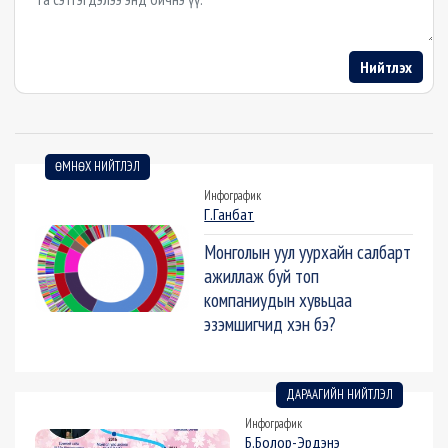
Нийтлэх
ӨМНӨХ НИЙТЛЭЛ
Инфографик
Г.Ганбат
Монголын уул уурхайн салбарт
ажиллаж буй топ
компаниудын хувьцаа
эзэмшигчид хэн бэ?
ДАРААГИЙН НИЙТЛЭЛ
Инфографик
Б.Болор-Эрдэнэ