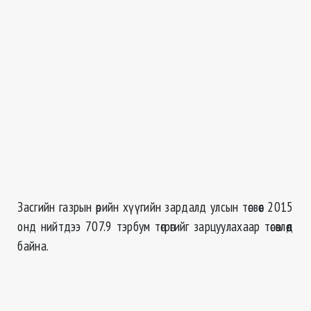
Засгийн газрын өрийн хүүгийн зардалд улсын төсвөөс 2015
онд нийтдээ 707.9 тэрбум төгрөгийг зарцуулахаар төсөвлөөд
байна.