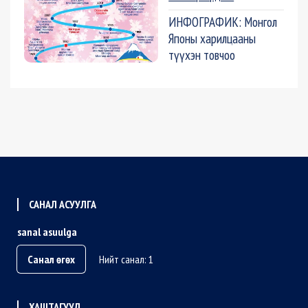
ИНФОГРАФИК: Монгол
Японы харилцааны
түүхэн товчоо
САНАЛ АСУУЛГА
sanal asuulga
Санал өгөх
Нийт санал: 1
ХАШТАГУУД