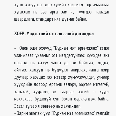
хүнд хэцүү цаг дор хувийн хэвшилд төр ачааллаа
хугаслах нь зөв арга зам ч, түүндээ тавьдаг
шаардлага, стандарт илт дутмаг байна.
ХОЁР: Үндэстний сэтгэлгээний доголдол
• Олон эцэг эхчүүд “Бурхан мэт өргөмжлөх” гэдэг
уламжлалт ухааныг огт мэддэггүйгээс хүүхдээ энэ
насанд нь хатуу чанга дэгтэй байлгах, зодох,
айлгах, хажууд нь бүдүүлэг авирлах, чанга яхир
дуугаар харьцах гэх мэтээр хүмүүжүүлдэг, улмаар
хүүхдийн дотоод ертөнц эвдэрч, өөртөө итгэлгүй,
зальхай, хуурамч, эв таарвал хэнийг ч хуурч
мэхлэхээс буцахгүй хүн болон өөрчлөгдөж байна.
Эсвэл зүгээр л зөнгөөр нь хаячихдаг.
• Зарим эцэг эхчүүд “Бурхан мэт өргөмжлөх” гэдгийг