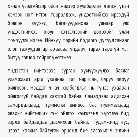
хянан үзэлгүйгээр олон жилээр хуулбарлан дагаж, үнэн
хэмээн нот итгэн төөрөлдөж, үндэстнийхээ ирээдүй
болсон хүүхэд багачуудынхаа, улмаар улс
үндэстнийхээ оюун сэтгэлгээний цоорхойг улам
томруулж ирлээ. Ийнхүү төрийн бодлого дутуудсанаас
олон гажуудал ар араасаа ундарч, гарах гарцгүй мэт
битүү гогцоо тойрог үүсгэжээ.
Үндэстэн нийтээрээ сурган хүмүүжүүлэх баялаг
уламжлалт арга ухаанаа таг мартсан, буруу зөрүү
ойлгосон, мэддэг ч ач холбогдлыг нь гүнээ ухааран
ойлгоогүй байдал хавтгай байна. Самардвал адилхан
самардалцаад, нулимсны өмнөөс бас нулималцаад
явахыг нийгэмших гэж ойлгох хэмжээнд хүртлээ бид
зэрлэг байдалдаа дасчихсан байна. Гудамжинд нус,
цэрээ хаяхыг байтугай орцонд бие засахыг ч энгийн