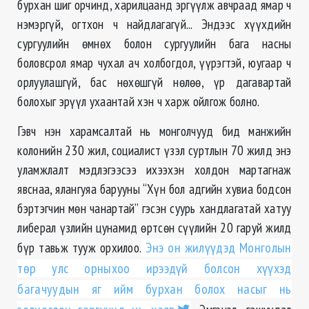
бурхан шиг орчинд, харилцаанд эргүүлж авчраад ямар ч
нэмэргүй, огтхон ч найдлагагүй... Эндээс хүүхдийн
сургуулийн өмнөх болон сургуулийн бага насны
боловсрол ямар чухал ач холбогдол, үүрэгтэй, юугаар ч
орлуулашгүй, бас нөхөшгүй нөлөө, үр дагавартай
болохыг эрүүл ухаантай хэн ч харж ойлгож болно.
Гэвч нэн харамсалтай нь монголчууд бид манжийн
колонийн 230 жил, социалист үзэл суртлын 70 жилд энэ
уламжлалт мэдлэгээсээ ихээхэн холдон мартагнаж
явснаа, ялангуяа барууны “Хүн бол адгийн хувиа бодсон
бэртэгчин мөн чанартай” гэсэн суурь хандлагатай хатуу
либерал үзлийн цунамид өртсөн сүүлийн 20 гаруй жилд
бүр тавьж тууж орхилоо.
Энэ он жилүүдэд Монголын
төр улс орныхоо ирээдүй болсон хүүхэд
багачуудын яг ийм бурхан болох насыг нь