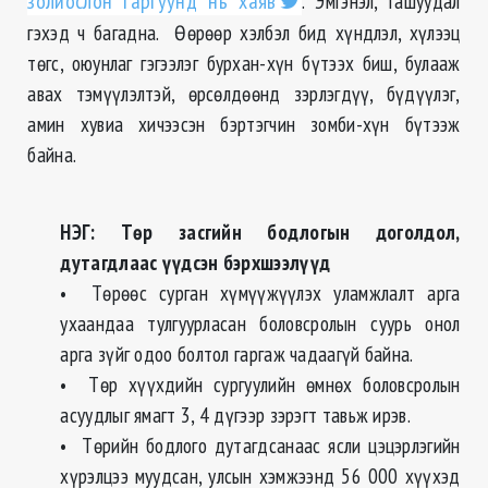
золиослон гаргуунд нь хаяв
. Эмгэнэл, гашуудал
гэхэд ч багадна. Өөрөөр хэлбэл бид хүндлэл, хүлээц
төгс, оюунлаг гэгээлэг бурхан-хүн бүтээх биш, булааж
авах тэмүүлэлтэй, өрсөлдөөнд зэрлэгдүү, бүдүүлэг,
амин хувиа хичээсэн бэртэгчин зомби-хүн бүтээж
байна.
НЭГ: Төр засгийн бодлогын доголдол,
дутагдлаас үүдсэн бэрхшээлүүд
• Төрөөс сурган хүмүүжүүлэх уламжлалт арга
ухаандаа тулгуурласан боловсролын суурь онол
арга зүйг одоо болтол гаргаж чадаагүй байна.
• Төр хүүхдийн сургуулийн өмнөх боловсролын
асуудлыг ямагт 3, 4 дүгээр зэрэгт тавьж ирэв.
• Төрийн бодлого дутагдсанаас ясли цэцэрлэгийн
хүрэлцээ муудсан, улсын хэмжээнд 56 000 хүүхэд