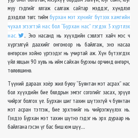
муу гэдгийг ялгаж салгаж сайтар мэддэг, хүндлэл
дээдлэл төгс тийм
бурхан мэт хүнийг бүтээх хамгийн
чухал эгзэгтэй нас бол “Бурхан нас” гэгдэх 3 хүртлэх
нас.
.. Энэ насанд нь хүүхдийн сэвлэгт хайч мэс ч
хүргэлгүй даахийг онгоноор нь байлгаж, энэ насаа
өнгөрсөн хойно үргээдэг нь учиртай аж. Хүн бүтээгдэх
үйл явцын 90 хувь нь ийм сайхан бурхны орчинд өнгөрч,
төлөвшинө.
Түүний дараах хоёр жил буюу “Буянтан мэт асрах” нас
бол хүүхдийн бие бялдрын эмгэг согогийг засах, эрүүл
чийрэг болгох үе. Бурхан шиг тахин шүтэхгүй ч буянтан
мэт асран тэтгэж, бие эрхтнийг нь чийрэгжүүлэх нь.
Гэхдээ Бурхан мэт тахин шүтнэ гэдэг нь эрх дураар нь
байлгана гэсэн үг бас биш юм шүү....