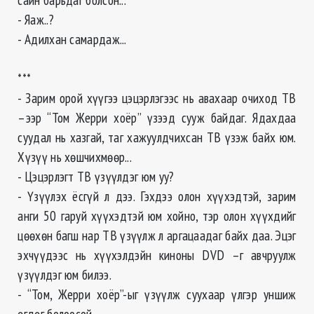
- Яаж..?
- Адилхан самардаж...
***
- Зарим орой хүүгээ цэцэрлэгээс нь авахаар очиход ТВ
–ээр “Том Жерри хоёр” үзээд сууж байдаг. Ядахдаа
суудал нь хазгай, таг хажуулдчихсан ТВ үзэж байх юм.
Хүзүү нь хөшчихмөөр...
- Цэцэрлэгт ТВ үзүүлдэг юм уу?
- Үзүүлэх ёсгүй л дээ. Гэхдээ олон хүүхэдтэй, зарим
анги 50 гаруй хүүхэдтэй юм хойно, тэр олон хүүхдийг
цөөхөн багш нар ТВ үзүүлж л аргацаадаг байх даа. Эцэг
эхчүүдээс нь хүүхэлдэйн киноны DVD –г авчруулж
үзүүлдэг юм билээ.
- “Том, Жерри хоёр”-ыг үзүүлж суухаар үлгэр уншиж
өгдөг болоосой.