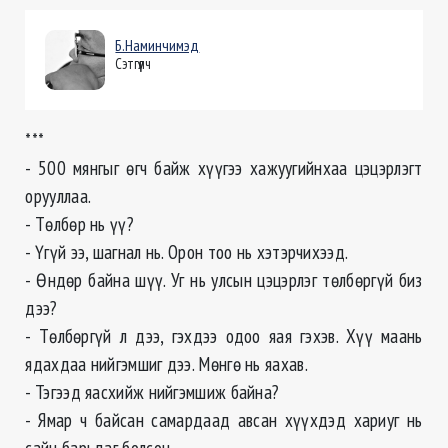
Б.Наминчимэд
Сэтгүүлч
***
- 500 мянгыг өгч байж хүүгээ хажуугийнхаа цэцэрлэгт
орууллаа.
- Төлбөр нь үү?
- Үгүй ээ, шагнал нь. Орон тоо нь хэтэрчихээд.
- Өндөр байна шүү. Уг нь улсын цэцэрлэг төлбөргүй биз
дээ?
- Төлбөргүй л дээ, гэхдээ одоо яая гэхэв. Хүү маань
ядахдаа нийгэмшиг дээ. Мөнгө нь яахав.
- Тэгээд яасхийж нийгэмшиж байна?
- Ямар ч байсан самардаад авсан хүүхдэд хариуг нь
сайн барьдаг болсон...