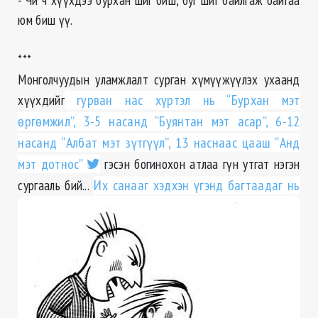
юм биш үү.
***
Монголчуудын уламжлалт сурган хүмүүжүүлэх ухаанд
хүүхдийг
гурван нас хүртэл нь “Бурхан мэт
өргөмжил”, 3-5 насанд “Буянтан мэт асар”, 6-12
насанд “Албат мэт зүтгүүл”, 13 наснаас цааш “Анд
мэт дотнос”
гэсэн богинохон атлаа гүн утгат нэгэн
сургааль бий...
Их санааг хэдхэн үгэнд багтаадаг нь