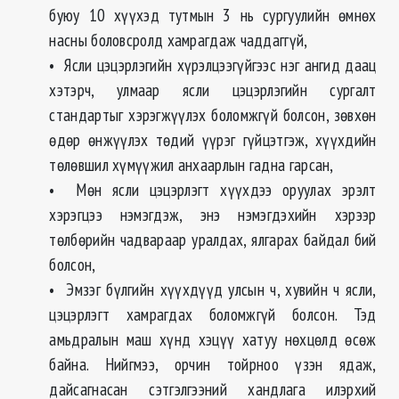
буюу 10 хүүхэд тутмын 3 нь сургуулийн өмнөх
насны боловсролд хамрагдаж чаддаггүй,
• Ясли цэцэрлэгийн хүрэлцээгүйгээс нэг ангид даац
хэтэрч, улмаар ясли цэцэрлэгийн сургалт
стандартыг хэрэгжүүлэх боломжгүй болсон, зөвхөн
өдөр өнжүүлэх төдий үүрэг гүйцэтгэж, хүүхдийн
төлөвшил хүмүүжил анхаарлын гадна гарсан,
• Мөн ясли цэцэрлэгт хүүхдээ оруулах эрэлт
хэрэгцээ нэмэгдэж, энэ нэмэгдэхийн хэрээр
төлбөрийн чадвараар уралдах, ялгарах байдал бий
болсон,
• Эмзэг бүлгийн хүүхдүүд улсын ч, хувийн ч ясли,
цэцэрлэгт хамрагдах боломжгүй болсон. Тэд
амьдралын маш хүнд хэцүү хатуу нөхцөлд өсөж
байна. Нийгмээ, орчин тойрноо үзэн ядаж,
дайсагнасан сэтгэлгээний хандлага илэрхий