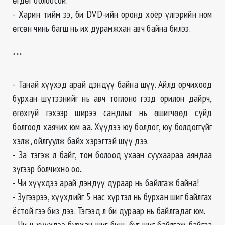
- Харин тийм ээ, би DVD-ийн оронд хоёр үлгэрийн ном
өгсөн чинь багш нь их дурамжхан авч байна билээ.
***
- Танай хүүхэд арай дэндүү байна шүү. Айлд орчихоод
бурхан шүтээнийг нь авч тоглоно гээд орилон дайрч,
өгөхгүй гэхээр ширээ сандлыг нь өшигчөөд сүйд
болгоод хаячих юм аа. Хүүдээ юу болдог, юу болдоггүйг
хэлж, ойлгуулж байх хэрэгтэй шүү дээ.
- За тэгэж л байг, том болоод ухаан суухаараа аяндаа
зүгээр болчихно оо..
- Чи хүүхдээ арай дэндүү дураар нь байлгаж байна!
- Зүгээрээ, хүүхдийг 5 нас хүртэл нь бурхан шиг байлгах
ёстой гээ биз дээ. Тэгээд л би дураар нь байлгадаг юм.
- Чи ч хүүхдээ бурхан шиг биш, буг шиг байлгаж байгаа