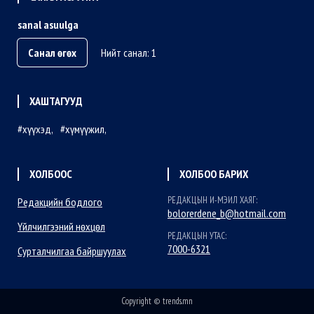
sanal asuulga
Санал өгөх
Нийт санал: 1
ХАШТАГУУД
хүүхэд
хүмүүжил
ХОЛБООС
ХОЛБОО БАРИХ
РЕДАКЦЫН И-МЭИЛ ХАЯГ:
Редакцийн бодлого
bolorerdene_b@hotmail.com
Үйлчилгээний нөхцөл
РЕДАКЦЫН УТАС:
7000-6321
Сурталчилгаа байршуулах
Copyright © trends.mn