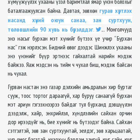
хүмүүжүүлэх ухааны үзэл баримтлал ямар үнэн болохыг
баталгаажуулсан байна. Давтая, зөвхөн
гурав хүртлэх
насанд хүний оюун санаа, зан суртхуун,
төлөвшлийн 90 хувь нь бүрэлддэг
.
... Монголчууд
энэ насыг бурхан мэт хүнийг бүтээх үе учир “Бурхан
нас” гэж нэрлэсэн. Бидний өвөг дээдэс Шинжлэх ухааны
энэ үнэнийг бүүр эртнээс гайхалтай нарийн мэдэж
байжээ. Яаж мэдсэн нь тийм ч чухал биш, мэдэж байсан
нь чухал.
Гурван настан энэ газар дэлхийн амьдралын хир буртаг
сууж, тоос тортог дараагүй, хар буруу санаагүй бурхан
мэт ариун гэгээхнээрээ байдаг тул бурханд дэвшүүлэн
дээдэлж, хайр, энхрийлэл, хүндлэлийн сайхан орчин
дор ирээдүйг нь, бие хүнийг нь бүтээдэг байна. Сайхан
сэтгэлтэй, зөв зан суртхуунтай, эелдэг, зөв харьцаатай,
уур омог багатай, ихэрхүү бардам зангүй, юуг сайн, юуг