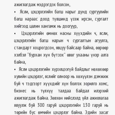
ажиглагдаж мэдрэгдэх болсон,
• Ясли, цэцэрлэгийн багш нарыг дунд сургуулийн
багш нараас доод түвшинд үзэж ирсэн, сургалт
хийгээд цалин хангамж нь доогуур,
• Цэцэрлэгийн өмнөх насны хүүхдийн ч, ясли,
цэцэрлэгийн багш нарын ч сургалтын агуулга,
стандарт хоцрогдсон, явцуу байсаар байна, өөрөөр
хэлбэл “бурхан хүн бүтээх” өвөг ухааны үнэр алга
байна,
• Ясли цэцэрлэгийн хүрэлцээгүй байдлыг нөхөхөөр
хувийн цэцэрлэг, яслийг олноор нь хөхүүлэн дэмжиж
буй ч тэдгээрт хүүхдийг хүн болгох зорилго хомс,
бизнес нь түлхүү талдаа байдал илэрхий
ажиглагдаж байна. Зөвхөн нийслэлд үйл ажиллагаа
явуулж буй 300 гаруй цэцэрлэгийн 130 гаруй нь
төрийн бус өмчийн цэцэрлэг байна. Эдийн засаг