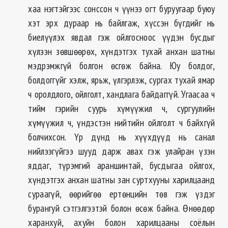
хаа нэгтэйгээс сонссон ч үүнээ огт буруугаар буюу
хэт эрх дураар нь байлгаж, хүссэн бүгдийг нь
биелүүлэх явдал гэж ойлгосноос үүдэн бусдыг
хүлээн зөвшөөрөх, хүндэтгэх тухай анхан шатны
мэдрэмжгүй болгон өсгөж байна. Юу болдог,
болдоггүйг хэлж, ярьж, үлгэрлэж, сургах тухай ямар
ч оролдлого, ойлголт, хандлага байдаггүй. Угаасаа ч
тийм гэрийн суурь хүмүүжил ч, сургуулийн
хүмүүжил ч, үндэстэн нийтийн ойлголт ч байхгүй
болчихсон. Үр дүнд нь хүүхдүүд нь санал
нийлээгүйгээ шууд дарж авах гэж улайран үзэн
яддаг, түрэмгий араншинтай, бусдыгаа ойлгох,
хүндэтгэх анхан шатны зан суртхууны харилцаанд
сураагүй, өөрийгөө ертөнцийн төв гэж үздэг
бурангуй сэтгэлгээтэй болон өсөж байна. Өнөөдөр
харанхуй, ахуйн болон харилцааны соёлын