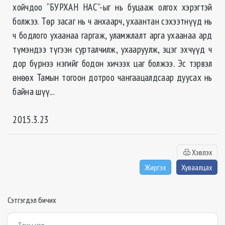
хойчдоо “БУРХАН НАС”-ыг нь буцааж олгох хэрэгтэй
болжээ. Төр засаг нь ч анхаарч, ухаантан сэхээтнүүд нь
ч бодлого ухаанаа гаргаж, уламжлалт арга ухаанаа ард
түмэндээ түгээн сурталчилж, ухааруулж, эцэг эхчүүд ч
дор бүрнээ нэгийг бодон хичээх цаг болжээ. Эс тэрвэл
өнөөх Тамын тогоон дотроо чангаацалдсаар дуусах нь
байна шүү...
2015.3.23
Хэвлэх
Жиргэх
Хуваалцах
Сэтгэгдэл бичих