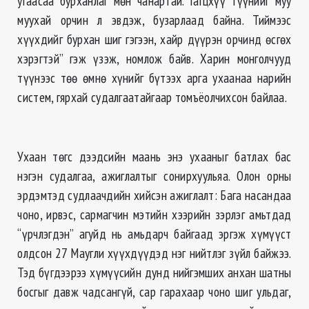
угаасаа бурханлаг мөн чанартай. Гагцхүү түүнийг муу
муухай орчин л эвдэж, бузарлаад байна. Тиймээс
хүүхдийг бурхан шиг гэгээн, хайр дүүрэн орчинд өсгөх
хэрэгтэй” гэж үзэж, номлож байв. Харин монголчууд
түүнээс төө өмнө хүнийг бүтээх арга ухаанаа нарийн
систем, гярхай судалгаатайгаар томъёолчихсон байлаа.
Ухаан төгс дээдсийн маань энэ ухааныг батлах бас
нэгэн судалгаа, ажиглалтыг сонирхуульяа. Олон орны
эрдэмтэд судлаачдийн хийсэн ажиглалт: Бага насандаа
чоно, ирвэс, сармагчин мэтийн хээрийн зэрлэг амьтдад
“үрчлэгдэн” агуйд нь амьдарч байгаад эргэж хүмүүст
олдсон 27 Маугли хүүхдүүдэд нэг нийтлэг зүйл байжээ.
Тэд бүгдээрээ хүмүүсийн дунд нийгэмших анхан шатны
босгыг давж чадсангүй, сар гарахаар чоно шиг ульдаг,