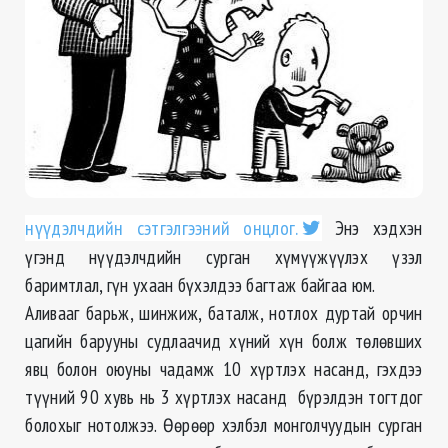
нүүдэлчдийн сэтгэлгээний онцлог.
Энэ хэдхэн
үгэнд нүүдэлчдийн сурган хүмүүжүүлэх үзэл
баримтлал, гүн ухаан бүхэлдээ багтаж байгаа юм.
Аливааг барьж, шинжиж, баталж, нотлох дуртай орчин
цагийн барууны судлаачид хүний хүн болж төлөвших
явц болон оюуны чадамж 10 хүртлэх насанд, гэхдээ
түүний 90 хувь нь 3 хүртлэх насанд бүрэлдэн тогтдог
болохыг нотолжээ. Өөрөөр хэлбэл монголчуудын сурган