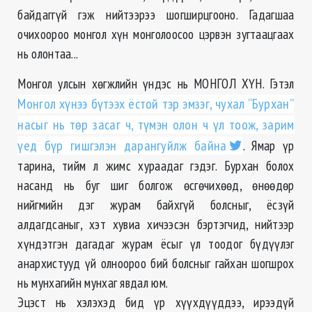
байдаггүй гэж нийтээрээ шогширцгооно. Гадагшаа
очихоороо монгол хүн монголоосоо цэрвэн зугтаацгаах
нь олонтаа...
Монгол улсын хөгжлийн үндэс нь МОНГОЛ ХҮН. Гэтэл
Монгол хүнээ бүтээх ёстой тэр эмзэг, чухал “Бурхан”
насыг нь төр засаг ч, түмэн олон ч үл тоож, зарим
үед бүр гишгэлэн дарангуйлж байна
. Ямар үр
тарина, тийм л жимс хураадаг гэдэг. Бурхан болох
насанд нь буг шиг болгож өсгөчихөөд, өнөөдөр
нийгмийн дэг журам байхгүй болсныг, ёсзүй
алдагдсаныг, хэт хувиа хичээсэн бэртэгчид, нийтээр
хүндэтгэн дагадаг журам ёсыг үл тоодог бүдүүлэг
анархистууд үй олноороо бий болсныг гайхан шогшрох
нь мунхагийн мунхаг явдал юм.
Эцэст нь хэлэхэд бид үр хүүхдүүддээ, ирээдүй