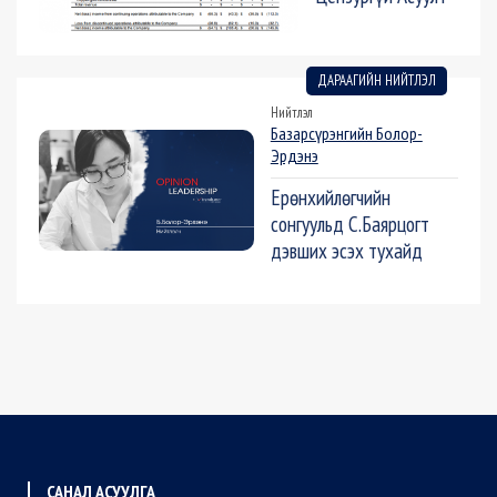
ДАРААГИЙН НИЙТЛЭЛ
Нийтлэл
Базарсүрэнгийн Болор-
Эрдэнэ
Ерөнхийлөгчийн
сонгуульд С.Баярцогт
дэвших эсэх тухайд
САНАЛ АСУУЛГА