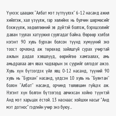
Үүнээс цааших “Албат мэт зүтгүүлэх” 6-12 насанд ажил
хийлгэж, хал үзүүлж, гар хөлийнх нь булчин шөрмөсийг
бэхжүүлж, хөдөлгөөний эв дүйтэй болгож, бэрхшээлийг
даван туулах хатуужил суулгадаг байна. Өөрөөр хэлбэл
нэгэнт 90 хувь бурхан болсон түүнд хүмүүний энэ
тоост орчлонд аж төрөхөд зайлшгүй сурах учиртай
ажлын дадал хэвшлүүд, өөрийгөө хамгаалах, амь
амьдралаа авч явах чадварын эх суурийг олгодог ажээ.
Хувь хүн бүтээгдэх үйл явц 0-12 насанд, түүний 90
хувь нь “Бурхан” насанд, үлдсэн 10 хувь нь “Буянтан”
болон “Албат” насанд, орчинд төлөвшин гүйцэх аж.
Нэгэнт хүн болгон бүтээгээд авчихсан хойно түүнтэй
Анд мэт харьцах ёстой. 13 наснаас хойшхи насыг "Анд
мэт дотнос" гэдгийн учир энэ буюу...