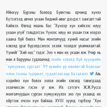
Ийнхүү Бурхны болоод Буянтны орчинд хүнээ
бүтээгээд авчих ухаан бидний өвөг дээдэст хангалттай
байжээ. Өвгөд маань бас “Хүнээр хүн хийхээс илүү
ухаан үгүй” гэлцдэгсэн. Үүнээс илүү их ухаан гэж нээрээ
хаана буй билээ. Мөн монголчууд хүний насыг эхийн
хэвэлд ураг бүрэлдсэнээс эхэлж тоолдог уламжлалтай.
Үүнийг “Хий нас” гэдэг. Энэ ч мөн их ухаан юм. Учир нь
мөн л барууны судлаачид
эхийн хэвэлд буй хүүхдийн
“хүмүүжил, сургалт” 99 хувийн үр нөлөөтэй болохыг
олон тооны туршилт, судалгаагаар баталжээ.
Аль
хэдийнэ хүн болох эхлэл эхийн хэвэлд тавигдаад
эхэлчихсэн гэсэн үг юм. Их сэтгэгч Ж.Ж.Руссо
монголчуудын сурган хүмүүжүүлэх энэ гүн ухаанд их
ойртож очсон хүн байлаа. XVIII зуунд тэрбээр “Хүн