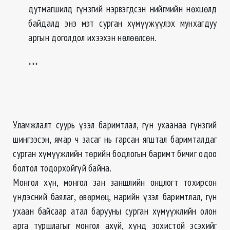
дутмагшилд гүнзгий нэрвэгдсэн нийгмийн нөхцөлд
байдалд энэ мэт сурган хүмүүжүүлэх мунхагдуу
аргын доголдол ихээхэн нөлөөлсөн.
***
Уламжлалт суурь үзэл баримтлал, гүн ухаанаа гүнзгий
шингээсэн, ямар ч засаг нь гарсан ягштал баримталдаг
сурган хүмүүжлийн төрийн бодлогын баримт бичиг одоо
болтол тодорхойгүй байна.
Монгол хүн, монгол зан заншлийн онцлогт тохирсон
үндэсний баялаг, өвөрмөц, нарийн үзэл баримтлал, гүн
ухаан байсаар атал барууны сурган хүмүүжлийн олон
арга туршлагыг монгол ахуй, хүнд зохистой эсэхийг