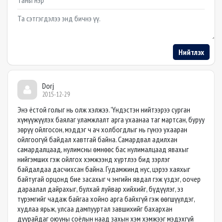
Example textarea
Нийтлэх
Dorj
2015-12-29
Энэ ёстой голыг нь олж хэлжээ. 'Үндэстэн нийтээрээ сурган
хүмүүжүүлэх баялаг уламжлалт арга ухаанаа таг мартсан, буруу
зөрүү ойлгосон, мэддэг ч ач холбогдлыг нь гүнээ ухааран
ойлгоогүй байдал хавтгай байна. Самардвал адилхан
самардалцаад, нулимсны өмнөөс бас нулималцаад явахыг
нийгэмших гэж ойлгох хэмжээнд хүртлээ бид зэрлэг
байдалдаа дасчихсан байна. Гудамжинд нус, цэрээ хаяхыг
байтугай орцонд бие засахыг ч энгийн явдал гэж үздэг, оочер
дараалал дайрахыг, булхай луйвар хийхийг, бүдүүлэг, эз
түрэмгийг чадаж байгаа хойно арга байхгүй гэж өөгшүүлдэг,
худлаа ярьж, улсаа дампууртал завшихийг бахархан
дуурайдаг оюуны соёлын наад захын хэм хэмжээг мэдэхгүй