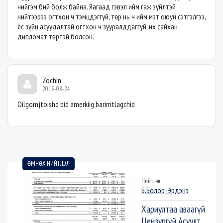
нийгэм бий болж байна. Яагаад гэвэл ийм гаж зүйлтэй
нийтээрээ огтхон ч тэмцдэггүй, төр нь ч ийм мэт оюун сэтгэлгээ,
ёс зүйн асуудалтай огтхон ч зууралддаггүй, их сайхан
дипломат төртэй болсон.'
Zochin
2015-08-24
Oilgomjtoishd bid amerkiig barimtlagchid
ӨМНӨХ НИЙТЛЭЛ
Нийтлэл
Б.Болор-Эрдэнэ
Хариултаа аваагүй
Цензургүй Асуулт