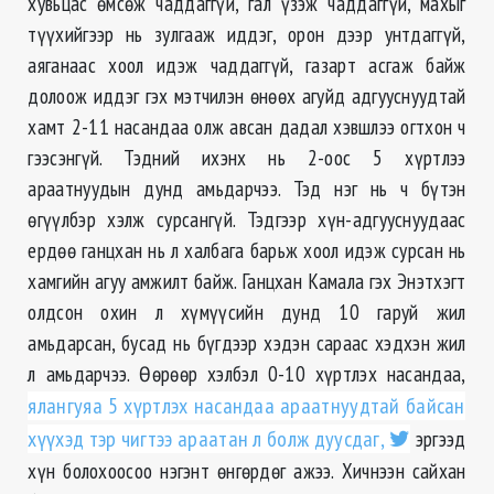
хувьцас өмсөж чаддаггүй, гал үзэж чаддаггүй, махыг
түүхийгээр нь зулгааж иддэг, орон дээр унтдаггүй,
аяганаас хоол идэж чаддаггүй, газарт асгаж байж
долоож иддэг гэх мэтчилэн өнөөх агуйд адгууснуудтай
хамт 2-11 насандаа олж авсан дадал хэвшлээ огтхон ч
гээсэнгүй. Тэдний ихэнх нь 2-оос 5 хүртлээ
араатнуудын дунд амьдарчээ. Тэд нэг нь ч бүтэн
өгүүлбэр хэлж сурсангүй. Тэдгээр хүн-адгууснуудаас
ердөө ганцхан нь л халбага барьж хоол идэж сурсан нь
хамгийн агуу амжилт байж. Ганцхан Камала гэх Энэтхэгт
олдсон охин л хүмүүсийн дунд 10 гаруй жил
амьдарсан, бусад нь бүгдээр хэдэн сараас хэдхэн жил
л амьдарчээ. Өөрөөр хэлбэл 0-10 хүртлэх насандаа,
ялангуяа 5 хүртлэх насандаа араатнуудтай байсан
хүүхэд тэр чигтээ араатан л болж дуусдаг,
эргээд
хүн болохоосоо нэгэнт өнгөрдөг ажээ. Хичнээн сайхан