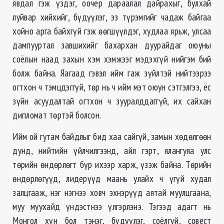
явдал гэж үздэг, оочер дараалал дайрахыг, булхай
луйвар хийхийг, бүдүүлэг, эз түрэмгийг чадаж байгаа
хойно арга байхгүй гэж өөгшүүлдэг, худлаа ярьж, улсаа
дампууртал завшихийг бахархан дуурайдаг оюуны
соёлын наад захын хэм хэмжээг мэдэхгүй нийгэм бий
болж байна. Яагаад гэвэл ийм гаж зүйлтэй нийтээрээ
огтхон ч тэмцдэггүй, төр нь ч ийм мэт оюун сэтгэлгээ, ёс
зүйн асуудалтай огтхон ч зууралддаггүй, их сайхан
дипломат төртэй болсон.
Ийм ой гутам байдлыг бид хаа сайгүй, замын хөдөлгөөн
дунд, нийтийн үйлчилгээнд, айл гэрт, ялангуяа улс
төрийн өндөрлөгт бүр ихээр харж, үзэж байна. Төрийн
өндөрлөгүүд, лидерүүд маань улайх ч үгүй худал
залцгааж, нэг нэгнээ ховч эхнэрүүд аятай муулцгаана,
муу муухайд үндэстнээ үлгэрлэнэ. Тэгээд адагт нь
Монгол хүн бол тэнэг, бүдүүлэг, соёлгүй, совест