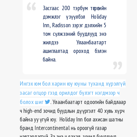
Засгаас 200 тэрбум төгрөгийн
дэмжлэг үзүүлбэл Holiday
Inn, Radisson зэрэг дэлхийн 5
том сүлжээний буудлууд энэ
жилдээ Улаанбаатарт
ашиглалтад ороход бэлэн
байна.
Ингэх юм бол харин юу юуны туханд хүрэлгүй
засаг огцор гээд орилдог бүлэгт нэгдмээр ч
болох шиг
. Улаанбаатарт одоогийн байдлаар
ч high-end зочид буудлын дүүргэлт 40 хувь хүрч
байна уу үгүй юу. Holiday Inn бол ахисан шатны
бранд Intercontinental нь ороогүй газар
нэвтэрдэггүй. За энэ ч яахав, зочид буудлууд