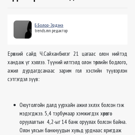
Б.Болор-Эрдэнэ
trends.mn редактор
Ерөнхий сайд Ч.Сайханбилэг 21 цагаас олон нийтэд
хандаж үг хэллээ. Түүний илтгэлд олон төрлийн бодлого,
ажил дурдагдсанаас зарим гол хэсгийн түүвэрлэн
сэтгэгдэл зүүв:
Оюутолгойн далд уурхайн ажил эхлэх болсон гэж
мэдэгджээ. 5,4 тэрбумаар хэмжигдэх хөрөнгө
оруулалтын 4,2-ыг 14 банк оруулах болсон байна.
Олон улсын банкнуудын хувьд урднаас яригдаж