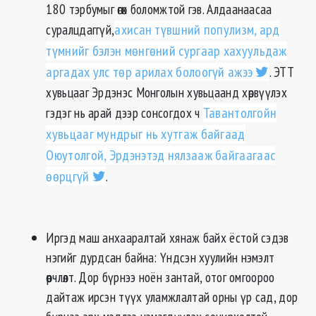
180 тэрбумыг өгөх боломжтой гэв. Алдаанаасаа
суралцдаггүй,
ахисан түвшний популизм, ард
түмнийг бэлэн мөнгөний сургаар хахуульдаж
аргадах улс төр арилах болоогүй ажээ
. ЭТТ
хувьцааг Эрдэнэс Монголын хувьцаанд хөрвүүлэх
гэдэг нь арай дээр сонсогдох ч
Тавантолгойн
хувьцааг мундрыг нь хутгаж байгаад
Оюутолгой, Эрдэнэтэд нялзааж байгаагаас
өөрцгүй
.
Иргэд маш анхааралтай хянаж байх ёстой сэдэв
нэгийг дурдсан байна: Үндсэн хуулийн нэмэлт
өөрчлөлт. Дор бүрнээ ноён зантай, отог омгоороо
дайтаж ирсэн түүх уламжлалтай орны үр сад, дор