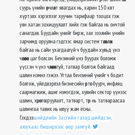
суурь үнийн өөрчлөлт явагдах нь, харин 150 квт
хүртэлх хэрэглээг хуучин тарифаар тооцох гэж
уян хатан зохицуулалт хийх гэж байгаа нь ончтой
санагдав. Буудайн үнийг бирж, зах зээлийн үнийн
зарчимд оруулна гэдгээс ямар систем төлөвлөж
байгаа нь сайн ухагдаагүй ч буудайн хувьд үнэ
чөлөөлөх цаг болсон. Бензиний үнэ буурах боломж
үүссэн ч үнэ чөлөөлөхгүй, татвар болгож байгаад
цалин нэмнэ гэжээ. Угтаа бензиний үнийг ч бодит
болгож, үйлдвэрлэл бизнесийн өртөг буурч, инфляц
саармагжиж, ашиг нэмэгдэж, хувийн сектор үүнээс
цалин, хөрөнгө оруулалт, татварт, төр нь татвараасаа
цалингаа тавих нь илүү жам ёсны.
Гэхдээ
шийдлийн Засгийн газар шийдсэн,
аюухаас биширхээс өөр замгүй.