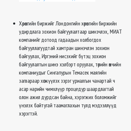
Хөрөнгийн биржийг Лондонгийн хөрөнгийн биржийн
удирдлага зохион байгуулалтаар шинэчлэх, МИАТ
компанийг дотоод гадаадын холбогдох
байгууллагуудтай хамтран шинэчлэн зохион
байгуулах, Иргэний нисэхийг бүтэц зохион
байгуулалтын шинэ хэлбэрт оруулах, төрийн өмчийн
компаниудыг Сингапурын Темасек маягийн
загвараар хөгжүүлэх зэрэг уриалгын чанартай ч
асар нарийн чимхлүүр процедур шаардлагтай
олон ажил дурдсан байна, хэрэгжих боломжийг
үнэлэх байтугай таамаглахын тулд мэдээллүүд
хэрэгтэй.