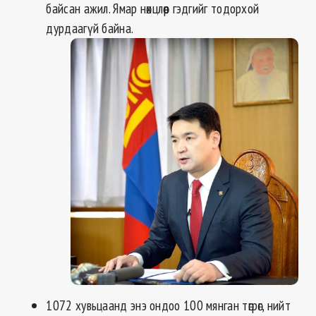
байсан ажил. Ямар нөхцлөөр гэдгийг тодорхой
дурдаагүй байна.
1072 хувьцаанд энэ ондоо 100 мянган төгрөг, нийт