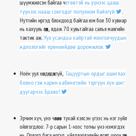
шүүмжилсэн байгаа ч
егөөтэй нь үүнээс цааш
түүнээс нааш сонгодог популизм байхгүй
.
Нутгийн иргэд блокдоод байгаа юм бол 30 хувиар
нь хахууль өгөөд, ядаж 70 хувьтайгаа салъя маягийн
тактик аж.
Уул усандаа хайртай монголчуудын
идеологийг ерөнхийдөө доромжлов.
Ноён уул хөндөгдөхгүй,
Гацууртын ордыг ашиглах
болно гэж харин кабинетийн тэргүүн хүн шиг
дуугарчээ. Браво!
Эрчим хүч, үнэ чөлөөлөх тухай хэлсэн үгээс нь нэг зүйл
ойлгогдлоо: 7-р сарын 1-нээс тогны үнэ нэмэгдэх
нь. Орлого бага иргэд, үйлдвэрлэлийн өртөгт шоок өгөх