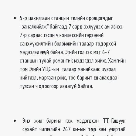
5-р цахилгаан станцын төслийн оролцогчдыг
“заналхийлж” байгаад 7 сард эхлүүлэх ам авчээ.
7-р сараас гэсэн ч концессийн гэрээний
санхүүжилтийн боломжийн талаар тодорхой
мэдээлэл өгөөгүй байна. Эгийн гол гэх мэт 6-7
станцын тухай романтик мэдэгдэл хийж. Хамгийн
том Эгийн УЦС-ын талаар манайхаас цуврал
нийтлэл, маргаан өрнөж, тоо баримт өгөх авахдаа
тулсан ч одоогоор аваагүй байгаа.
Энэ жил барина гэж мэдэгдсэн ТТ-Гашуун
сухайт чиглэлийн 267 км-ын төмөр зам учиртай