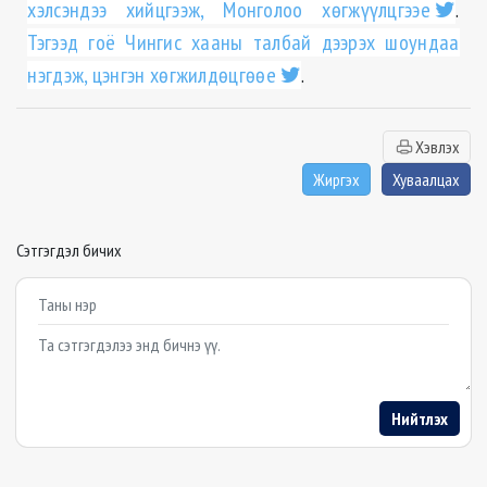
хэлсэндээ хийцгээж, Монголоо хөгжүүлцгээе
.
Тэгээд гоё Чингис хааны талбай дээрэх шоундаа
нэгдэж, цэнгэн хөгжилдөцгөөе
.
Хэвлэх
Жиргэх
Хуваалцах
Сэтгэгдэл бичих
Example textarea
Нийтлэх