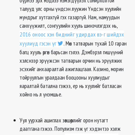
бүрнээ эрх мэдлээ нэмэгдүүлэх сонирхолтой
талууд улс орны үндсэн луужин Үндсэн хуулийн
мундрыг хутгахгүй гэх газаргүй. Нам, намуудын
санхүүжилт, сонгуулийн хууль шинэчлэгдэх нь,
2016 оноос хэн биднийг удирдах вэ-г шийдэх
хуулиуд гэсэн үг
. Мөн татварын тухай 10 гаран
багц хууль өргөн барьсан гэлээ. Дэмбэрэл гишүүний
хэлснээр эрүүжсэн татварын орчин нь эрүүлжих
эсэхийг анхааралтай ажиглацгаая. Казино, морин
тойруулгын уралдаан бооцооны хуулиудыг
яаралтай батална гэжээ, ер нь хуулийг батласан
хойно нь л үнэмшье.
Уул уурхай ашиглах зөвшөөрлийг орон нутагт
даатгана гэжээ. Популизм гэж үг хэдэнтээ хэлж