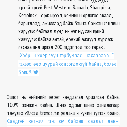
төртэй төргүй Best Western, Ramada, Shangri-la,
Kempinski... орж ирээд, коммишн орлогоо аваад,
баригдаад, ажиллаад байж байна. Сайхан сэндвич
харуулж байгаад дунд нь нэг муухан өгөрций
хавчуулж байгаа аятай, ерөнхий ажлууд дурдаж
явснаа энд ирээд 200 гэдэг тод тоо гарах .
Хоёрын хоёр зуун тэрбумаас “шахаааааа....”
гэхээс өөр цуурай сонсогдохгүй байна, больё
больё.
Эцэст нь нийгмийг эерэг хандлагад уриалсан байна.
100% дэмжиж байна. Шинэ оддыг шинэ хандлагаар
төрүүлэх үйлсэд trends.mn редакц ч хүчин зүтгэх болно.
Саадгүй хөгжил гэж юу байхав, саадыг давж,