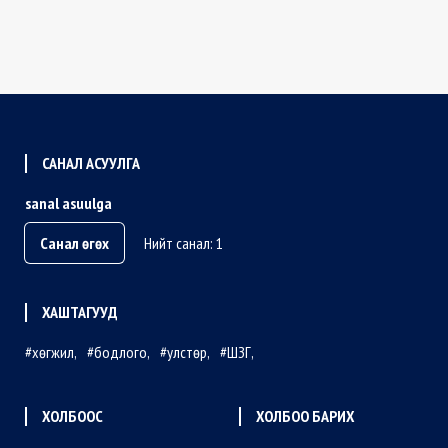
САНАЛ АСУУЛГА
sanal asuulga
Санал өгөх
Нийт санал: 1
ХАШТАГУУД
хөгжил
бодлого
улстөр
ШЗГ
ХОЛБООС
ХОЛБОО БАРИХ