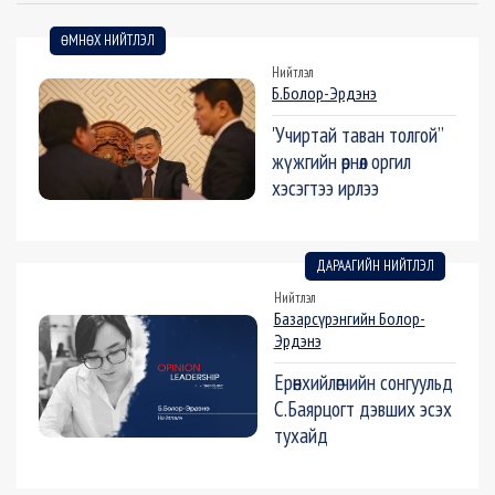
ӨМНӨХ НИЙТЛЭЛ
Нийтлэл
Б.Болор-Эрдэнэ
'Учиртай таван толгой”
жүжгийн өрнөл оргил
хэсэгтээ ирлээ
ДАРААГИЙН НИЙТЛЭЛ
Нийтлэл
Базарсүрэнгийн Болор-
Эрдэнэ
Ерөнхийлөгчийн сонгуульд
С.Баярцогт дэвших эсэх
тухайд