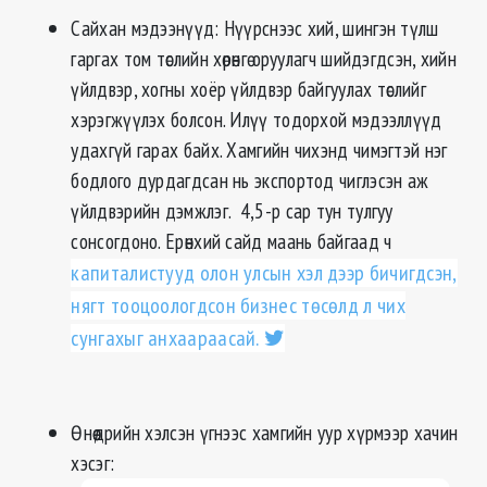
Сайхан мэдээнүүд: Нүүрснээс хий, шингэн түлш
гаргах том төслийн хөрөнгө оруулагч шийдэгдсэн, хийн
үйлдвэр, хогны хоёр үйлдвэр байгуулах төслийг
хэрэгжүүлэх болсон. Илүү тодорхой мэдээллүүд
удахгүй гарах байх. Хамгийн чихэнд чимэгтэй нэг
бодлого дурдагдсан нь экспортод чиглэсэн аж
үйлдвэрийн дэмжлэг. 4,5-р сар тун тулгуу
сонсогдоно. Ерөнхий сайд маань байгаад ч
капиталистууд олон улсын хэл дээр бичигдсэн,
нягт тооцоологдсон бизнес төсөлд л чих
сунгахыг анхаараасай.
Өнөөдрийн хэлсэн үгнээс хамгийн уур хүрмээр хачин
хэсэг: