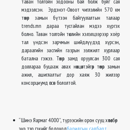
таван толгойн зодооны бай болж буйг сая
мэдээлсэн. Эрдэнэт-Овоот чиглэлийн 570 км
төмөр замын бүтээн байгуулалтын талаар
trends.mn дараа тусгайлан мэдээ хүргэх
болно. Таван толгойн төслийн хэлэлцээрээр хоёр
тал үндсэн зарчмын шийдлүүдэд хүрсэн,
дараагийн засгийн газрын ээлжилт хурлаар
батална гэжээ. Төмөр замд оруулсан 300 сая
доллараа буцааж авах нөхцөлтэйгөөр төмөр замын
ажил, ашиглалтыг дор хаяж 30 жилээр
консорциумд өгсөн бололтой.
“Шинэ Яармаг 4000”, түрээсийн орон сууц хөтөлбөр
энэ тэр гэхийг бодоход
барилгын салбарт