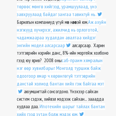
төрөөс мөнгө хийгээд, урамшуулаад, үнэ
завхруулаад байдаг зангаа тавихгүй нь.
Барилгын компаниуд үгүй мөн нөлөөтэй юм.
Аж ахуйн
нэгжүүд хүчирхэг, ажилчид нь орлоготой,
чадамжаараа худалдан авалтаа хийдэг
энгийн модел алсарсаар
алсарсаар. Харин
тэтгэврийн нэрийн данс, 8%-ийн моргейж холбоно
гээд юу ярив? 2008 оны
саб-праим хямралын
нэг өөр хувилбарыг Монголд туршиж байж
одоогоор ямар ч хөрөнгөгүй тэтгэврийн
данстай холиод бантан хийх гэж байгаа мэт
аюумшигтай сонсогдоно. Үнэхээр сайхан
систем сэдэж, хийвэл мэдээж сайхан... зааадда
худлаа даа.
Ипотекийн шарыг тайлах бантан
хийх гээд зутан болж мэдэх юм.