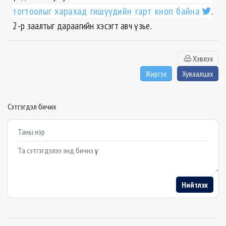
тогтоолыг харахад гишүүдийн гарт кноп байна
.
2-р заалтыг дараагийн хэсэгт авч үзье.
Хэвлэх
Жиргэх
Хуваалцах
Сэтгэгдэл бичих
Example textarea
Нийтлэх