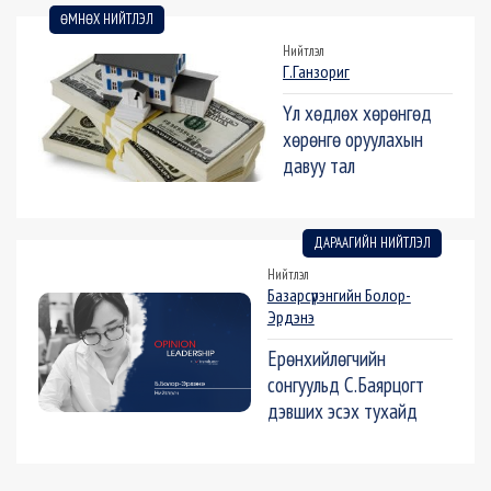
ӨМНӨХ НИЙТЛЭЛ
Нийтлэл
Г.Ганзориг
Үл хөдлөх хөрөнгөд
хөрөнгө оруулахын
давуу тал
ДАРААГИЙН НИЙТЛЭЛ
Нийтлэл
Базарсүрэнгийн Болор-
Эрдэнэ
Ерөнхийлөгчийн
сонгуульд С.Баярцогт
дэвших эсэх тухайд