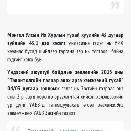
Монгол Улсын Их Хурлын тухай хуулийн 43 дугаар
зүйлийн 43.1 дэх хэсэг
т үндэслэнэ гэдэг нь УИХ
хуулиас бусад шийдвэр гаргана тэр нь тогтоол байна
гэдгийг хэлж буй.
Үндэсний аюулгүй байдлын зөвлөлийн 2015 оны
“Тавантолгойн талаар авах арга хэмжээний тухай”
04/03 дугаар зөвлөмж
гэдэг нь Засгийн газраас энэ
оны 2-р сард хөрөнгө оруулагчтай хийсэн хэлэлцээрийн
үр дүнг ҮАБЗ-д танилцуулахад өгсөн зөвлөмж.Энэ
зөвлөмжөөр ҮАБЗ Засгийн газарт