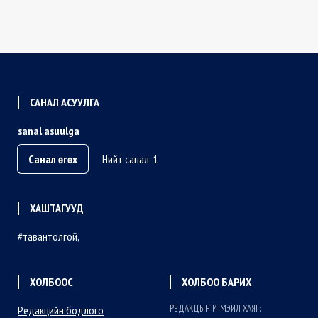
САНАЛ АСУУЛГА
sanal asuulga
Санал өгөх
Нийт санал: 1
ХАШТАГУУД
тавантолгой
ХОЛБООС
ХОЛБОО БАРИХ
РЕДАКЦЫН И-МЭИЛ ХАЯГ:
Редакцийн бодлого