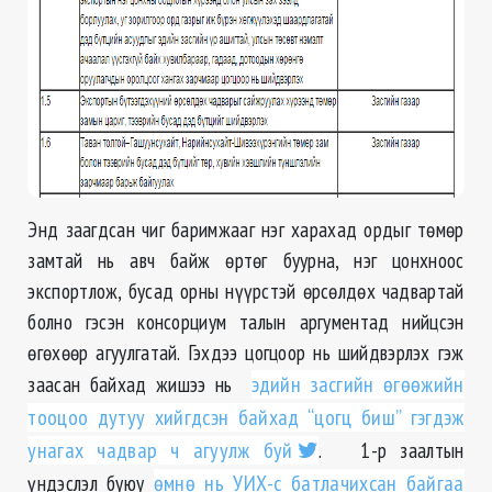
Энд заагдсан чиг баримжааг нэг харахад ордыг төмөр
замтай нь авч байж өртөг буурна, нэг цонхноос
экспортлож, бусад орны нүүрстэй өрсөлдөх чадвартай
болно гэсэн консорциум талын аргументад нийцсэн
өгөхөөр агуулгатай. Гэхдээ цогцоор нь шийдвэрлэх гэж
заасан байхад жишээ нь
эдийн засгийн өгөөжийн
тооцоо дутуу хийгдсэн байхад “цогц биш” гэгдэж
унагах чадвар ч агуулж буй
. 1-р заалтын
үндэслэл буюу
өмнө нь УИХ-с батлачихсан байгаа