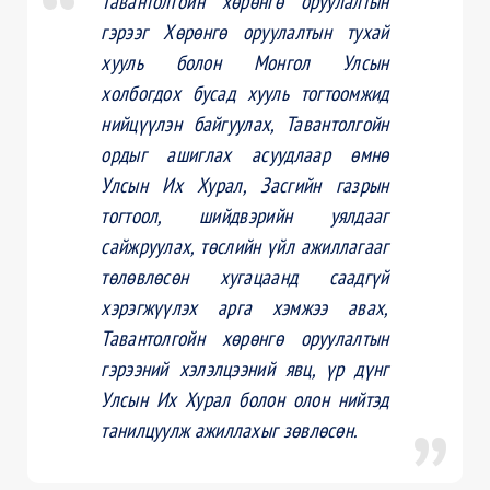
Тавантолгойн хөрөнгө оруулалтын
гэрээг Хөрөнгө оруулалтын тухай
хууль болон Монгол Улсын
холбогдох бусад хууль тогтоомжид
нийцүүлэн байгуулах, Тавантолгойн
ордыг ашиглах асуудлаар өмнө
Улсын Их Хурал, Засгийн газрын
тогтоол, шийдвэрийн уялдааг
сайжруулах, төслийн үйл ажиллагааг
төлөвлөсөн хугацаанд саадгүй
хэрэгжүүлэх арга хэмжээ авах,
Тавантолгойн хөрөнгө оруулалтын
гэрээний хэлэлцээний явц, үр дүнг
Улсын Их Хурал болон олон нийтэд
танилцуулж ажиллахыг зөвлөсөн.