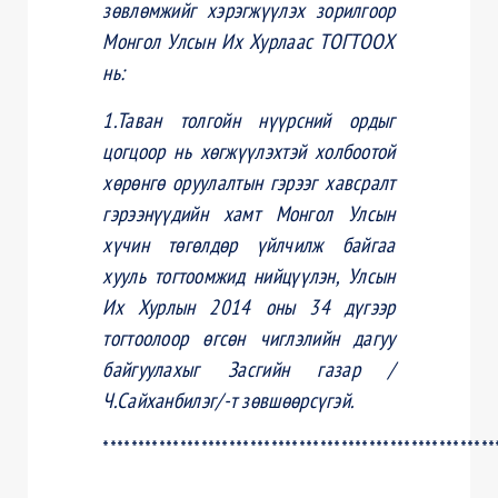
зөвлөмжийг хэрэгжүүлэх зорилгоор
Монгол Улсын Их Хурлаас ТОГТООХ
нь:
1.Таван толгойн нүүрсний ордыг
цогцоор нь хөгжүүлэхтэй холбоотой
хөрөнгө оруулалтын гэрээг хавсралт
гэрээнүүдийн хамт Монгол Улсын
хүчин төгөлдөр үйлчилж байгаа
хууль тогтоомжид нийцүүлэн, Улсын
Их Хурлын 2014 оны 34 дүгээр
тогтоолоор өгсөн чиглэлийн дагуу
байгуулахыг Засгийн газар /
Ч.Сайханбилэг/-т зөвшөөрсүгэй.
********************************************************