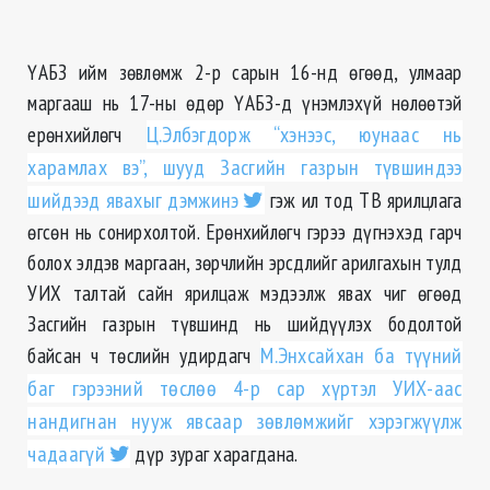
ҮАБЗ ийм зөвлөмж 2-р сарын 16-нд өгөөд, улмаар
маргааш нь 17-ны өдөр ҮАБЗ-д үнэмлэхүй нөлөөтэй
ерөнхийлөгч
Ц.Элбэгдорж “хэнээс, юунаас нь
харамлах вэ”, шууд Засгийн газрын түвшиндээ
шийдээд явахыг дэмжинэ
гэж ил тод ТВ ярилцлага
өгсөн нь сонирхолтой. Ерөнхийлөгч гэрээ дүгнэхэд гарч
болох элдэв маргаан, зөрчлийн эрсдлийг арилгахын тулд
УИХ талтай сайн ярилцаж мэдээлж явах чиг өгөөд
Засгийн газрын түвшинд нь шийдүүлэх бодолтой
байсан ч төслийн удирдагч
М.Энхсайхан ба түүний
баг гэрээний төслөө 4-р сар хүртэл УИХ-аас
нандигнан нууж явсаар зөвлөмжийг хэрэгжүүлж
чадаагүй
дүр зураг харагдана.