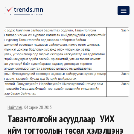
Нийтлэл
04 сарын 28, 2015
Тавантолгойн асуудлаар УИХ
ийм тогтоолын төсөл хэлэлцэнэ