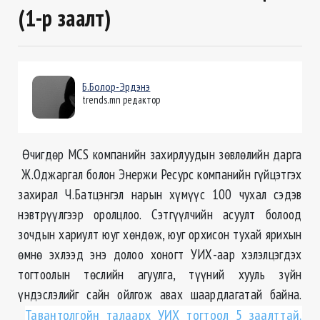
(1-р заалт)
Б.Болор-Эрдэнэ
trends.mn редактор
Өчигдөр MCS компанийн захирлуудын зөвлөлийн дарга
Ж.Оджаргал болон Энержи Ресурс компанийн гүйцэтгэх
захирал Ч.Батцэнгэл нарын хүмүүс 100 чухал сэдэв
нэвтрүүлгээр оролцлоо. Сэтгүүлчийн асуулт болоод
зочдын хариулт юуг хөндөж, юуг орхисон тухай ярихын
өмнө эхлээд энэ долоо хоногт УИХ-аар хэлэлцэгдэх
тогтоолын төслийн агуулга, түүний хууль зүйн
үндэслэлийг сайн ойлгож авах шаардлагатай байна.
Тавантолгойн талаарх УИХ тогтоол 5 заалттай.