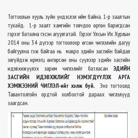
Тогтоолын хууль зүйн үндэслэл ийм байна. 1-р заалтын
тухайд. 1-р заалт хамгийн товчдоо өргөн баригдсан
гэрээг батална гэсэн агуулгатай. Гэрээг Улсын Их Хурлын
2014 оны 34 дүгээр тогтоолоор өгсөн чиглэлийн дагуу
байгуулна гэж байгаа нь макро эдийн засгийн байдал
эвгүйдэж ирмэгц өнгөрсөн оны сүүлээр эдийн засгийн
идэвхижүүлэх зарим чиглэлийг батласан
ЭДИЙН
ЗАСГИЙН ИДЭВХЖЛИЙГ НЭМЭГДҮҮЛЭХ АРГА
ХЭМЖЭЭНИЙ ЧИГЛЭЛ-
ийг хэлж буй.
Энэ тогтоолд
Тавантолгойн ордтой холбоотой дараах чиглэлүүд
заагдсан.