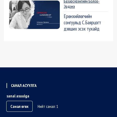
Базарсүрэнгийн Болор-
Эрдэнэ
Ерөнхийлөгчийн
сонгуульд С.Баярцогт
дэвших эсэх тухайд
САНАЛ АСУУЛГА
sanal asuulga
Санал өгөх
Нийт санал: 1