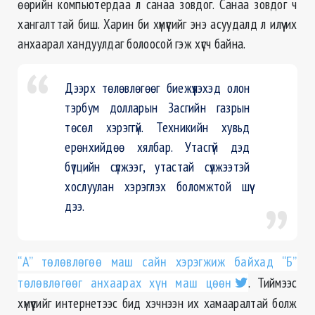
өөрийн компьютердаа л санаа зовдог. Санаа зовдог ч
хангалттай биш. Харин би хүмүүсийг энэ асуудалд л илүү их
анхаарал хандуулдаг болоосой гэж хүсч байна.
Дээрх төлөвлөгөөг биежүүлэхэд олон
тэрбум долларын Засгийн газрын
төсөл хэрэггүй. Техникийн хувьд
ерөнхийдөө хялбар. Утасгүй дэд
бүтцийн сүлжээг, утастай сүлжээтэй
хослуулан хэрэглэх боломжтой шүү
дээ.
“А” төлөвлөгөө маш сайн хэрэгжиж байхад “Б”
төлөвлөгөөг анхаарах хүн маш цөөн
. Тиймээс
хүмүүсийг интернетээс бид хэчнээн их хамааралтай болж