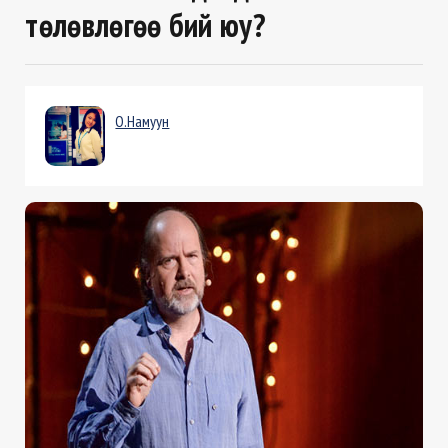
төлөвлөгөө бий юу?
О.Намуун