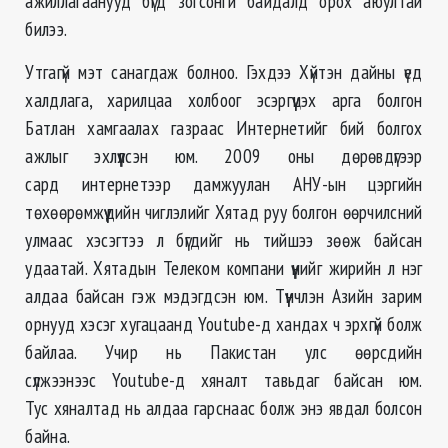
ажиллагаанууд бүгд зогсонги байдалд орох аюултай
билээ.
Утгагүй мэт санагдаж болноо. Гэхдээ Хүйтэн дайны үед
халдлага, харилцаа холбоог эсэргүүцэх арга болгон
Батлан хамгаалах газраас Интернетийг бий болгох
ажлыг эхлүүлсэн юм. 2009 оны дөрөвдүгээр
сард интернетээр дамжуулан АНУ-ын цэргийн
төхөөрөмжүүдийн чиглэлийг Хятад руу болгон өөрчилсний
улмаас хэсэгтээ л бүгдийг нь тийшээ зөөж байсан
удаатай. Хятадын Телеком компани үүнийг жирийн л нэг
алдаа байсан гэж мэдэгдсэн юм. Түүнчлэн Азийн зарим
орнууд хэсэг хугацаанд Youtube-д хандах ч эрхгүй болж
байлаа. Учир нь Пакистан улс өөрсдийн
сүлжээнээс Youtube-д хяналт тавьдаг байсан юм.
Тус хяналтад нь алдаа гарснаас болж энэ явдал болсон
байна.