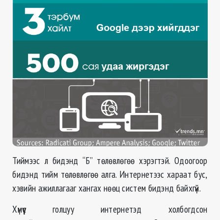
Тиймээс л бидэнд “Б” төлөвлөгөө хэрэгтэй. Одоогоор
бидэнд тийм төлөвлөгөө алга. Интернетээс хараат бус,
хэвийн ажиллагааг хангах нөөц систем бидэнд байхгүй.
Хүмүүс голцуу интернетэд холбогдсон