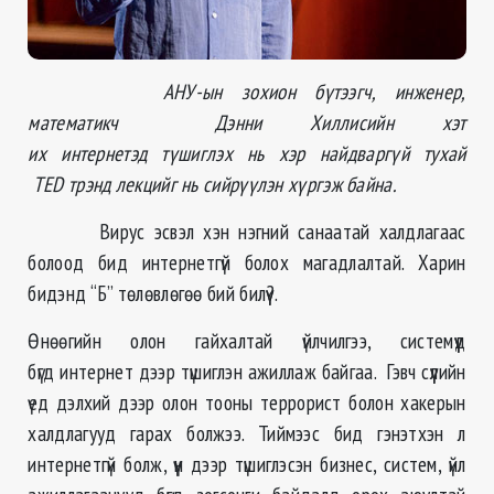
АНУ-ын зохион бүтээгч, инженер,
математикч Дэнни Хиллисийн хэт
их интернетэд түшиглэх нь хэр найдваргүй тухай
TED трэнд лекцийг нь сийрүүлэн хүргэж байна.
Вирус эсвэл хэн нэгний санаатай халдлагаас
болоод бид интернетгүй болох магадлалтай. Харин
бидэнд “Б” төлөвлөгөө бий билүү?.
Өнөөгийн олон гайхалтай үйлчилгээ, системүүд
бүгд интернет дээр түшиглэн ажиллаж байгаа. Гэвч сүүлийн
үед дэлхий дээр олон тооны террорист болон хакерын
халдлагууд гарах болжээ. Тиймээс бид гэнэтхэн л
интернетгүй болж, үүн дээр түшиглэсэн бизнес, систем, үйл