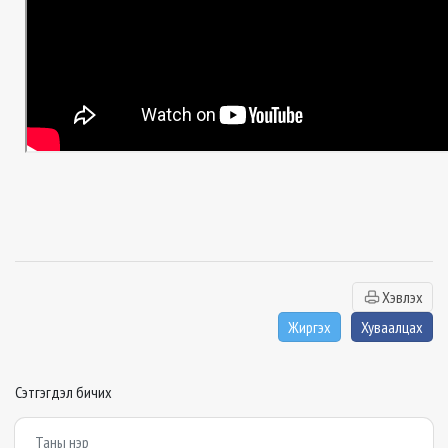
Хэвлэх
Жиргэх
Хуваалцах
Сэтгэгдэл бичих