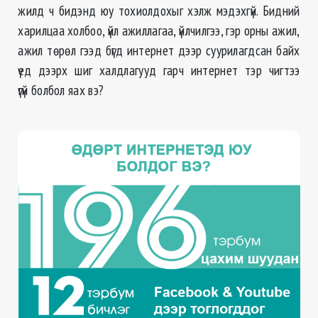
жилд ч бидэнд юу тохиолдохыг хэлж мэдэхгүй. Бидний
харилцаа холбоо, үйл ажиллагаа, үйлчилгээ, гэр орны ажил,
ажил төрөл гээд бүгд интернет дээр суурилагдсан байх
үед дээрх шиг халдлагууд гарч интернет тэр чигтээ
үгүй болбол яах вэ?