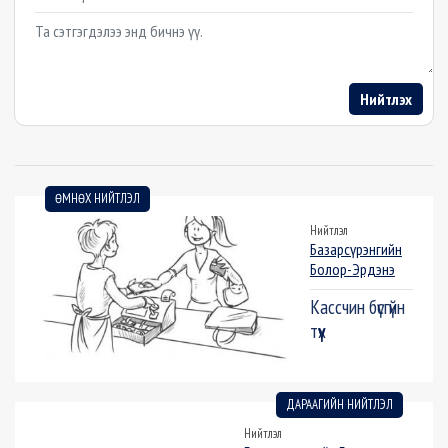
Example textarea
Нийтлэх
ӨМНӨХ НИЙТЛЭЛ
Нийтлэл
Базарсүрэнгийн
Болор-Эрдэнэ
Кассчин бүсгүйн
түүх
ДАРААГИЙН НИЙТЛЭЛ
Нийтлэл