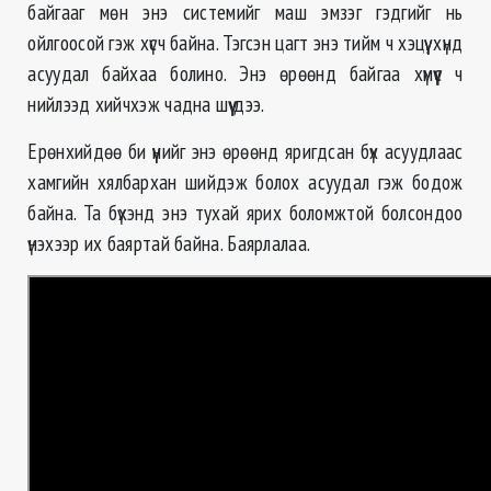
байгааг мөн энэ системийг маш эмзэг гэдгийг нь
ойлгоосой гэж хүсч байна. Тэгсэн цагт энэ тийм ч хэцүү, хүнд
асуудал байхаа болино. Энэ өрөөнд байгаа хүмүүс ч
нийлээд хийчхэж чадна шүү дээ.
Ерөнхийдөө би үүнийг энэ өрөөнд яригдсан бүх асуудлаас
хамгийн хялбархан шийдэж болох асуудал гэж бодож
байна. Та бүхэнд энэ тухай ярих боломжтой болсондоо
үнэхээр их баяртай байна. Баярлалаа.