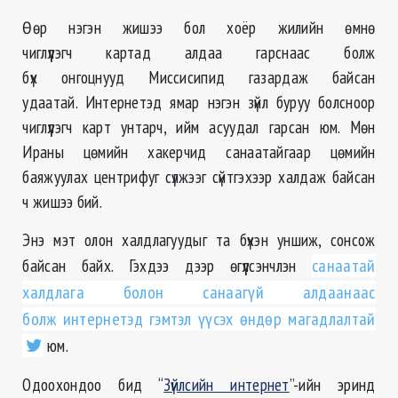
Өөр нэгэн жишээ бол хоёр жилийн өмнө
чиглүүлэгч картад алдаа гарснаас болж
бүх онгоцнууд Миссисипид газардаж байсан
удаатай. Интернетэд ямар нэгэн зүйл буруу болсноор
чиглүүлэгч карт унтарч, ийм асуудал гарсан юм. Мөн
Ираны цөмийн хакерчид санаатайгаар цөмийн
баяжуулах центрифуг сүлжээг сүйтгэхээр халдаж байсан
ч жишээ бий.
Энэ мэт олон халдлагуудыг та бүхэн уншиж, сонсож
байсан байх. Гэхдээ дээр өгүүлсэнчлэн
санаатай
халдлага болон санаагүй алдаанаас
болж интернетэд гэмтэл үүсэх өндөр магадлалтай
юм.
Одоохондоо бид “
Зүйлсийн интернет
”-ийн эринд